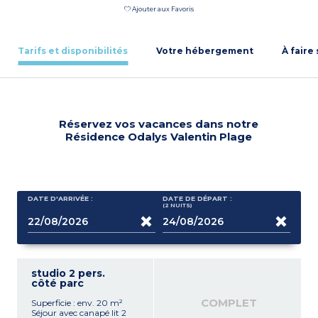
Ajouter aux Favoris
Tarifs et disponibilités
Votre hébergement
À faire
Réservez vos vacances dans notre
Résidence Odalys Valentin Plage
DATE D'ARRIVÉE :
DATE DE DÉPART :
(2
NUITS
)
studio 2 pers.
côté parc
COMPLET
Superficie : env. 20 m²
Séjour avec canapé lit 2