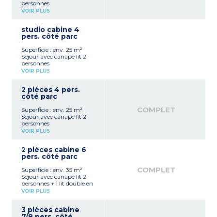
personnes
Kitchenette équipée
VOIR PLUS
(plaque vitrocéramique ou
à induction, micro-ondes,
studio cabine 4
lave-vaisselle)
pers. côté parc
Salle de bain ou de douche
avec WC
Superficie : env. 25 m²
TV
Séjour avec canapé lit 2
Avec ou sans balcon
personnes
Cabine avec 2 lits
VOIR PLUS
superposés
Kitchenette équipée
2 pièces 4 pers.
(plaque vitrocéramique ou
côté parc
à induction, micro-ondes,
lave-vaisselle)
COMPLET
Superficie : env. 25 m²
Salle de bain ou de douche
Séjour avec canapé lit 2
avec WC
personnes
TV
Kitchenette équipée
Avec ou sans balcon
VOIR PLUS
(plaque vitrocéramique ou
à induction, micro-ondes,
2 pièces cabine 6
lave-vaisselle)
pers. côté parc
Coin nuit avec 1 lit double
(160 cm)
COMPLET
Superficie : env. 35 m²
En rez-de-chaussée avec
Séjour avec canapé lit 2
terrasse
personnes + 1 lit double en
TV
mezzanine ou dans le
VOIR PLUS
séjour (cloison chinoise)
Kitchenette équipée
3 pièces cabine
(plaque vitrocéramique ou
7/8 pers. côté