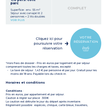
à induction, micro-ondes,
parc
lave-vaisselle)
Cabine à l’entrée 2 lits
COMPLET
Superficie : env. 55 m²
superposés ou 2 lits
Séjour avec canapé lit 2
gigogne dans la
personnes + 2 lits doubles
mezzanine à côté du
en étage (1 mezzanine + 1
grand lit
VOIR PLUS
chambre fermée) + 2 lits
Salle de bain (baignoire)
superposés en cabine dans
avec WC
l’entrée
Balcon
OU
TV
Séjour avec canapé lit 2
Tous en duplex et au 2e
VOTRE
Cliquez ici pour
personnes + 2 lits doubles
étage du bâtiment sans
RÉSERVATION
en étage (2 chambres) + 2
poursuivre votre
ascenseur
lits superposés dans le
réservation
couloir
Kitchenette équipée
(plaque vitrocéramique ou
à induction, micro-ondes,
¹Hors frais de dossier - Prix en euros par logement et par séjour
lave-vaisselle)
Salle de bains et de douche,
comprenant toutes les charges et taxes, excepté :
WC
La taxe de séjour : 1,43 € par personne et par jour. Gratuit pour les
TV
moins de 18 ans. Payable lors du check-in.
Tous en rez-de-chaussée
en annexe avec terrasse
Horaires et conditions
Conditions
:
Prix en euros, par appartement et par séjour.
Caution à régler sur place : 300€
La caution est détruite le jour du départ après inventaire.
Règlement possible : espèces, chèque, carte bleue, travellers,