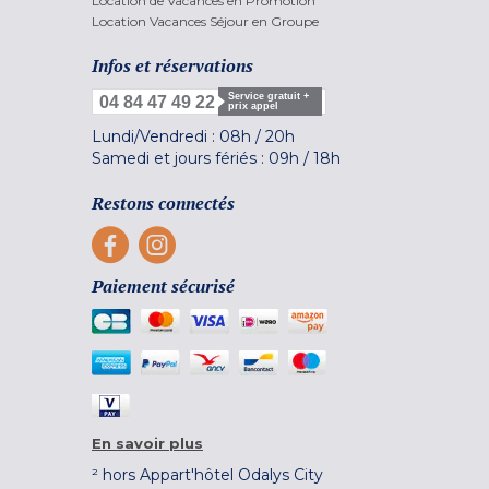
Location de Vacances en Promotion
Location Vacances Séjour en Groupe
Infos et réservations
Service gratuit +
04 84 47 49 22
prix appel
Lundi/Vendredi :
08h
/
20h
Samedi et jours fériés :
09h
/
18h
Restons connectés
Paiement sécurisé
En savoir plus
² hors Appart'hôtel Odalys City