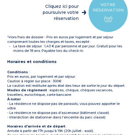
lave-vaisselle)
VOTRE
Cliquez ici pour
Salle de bain ou de douche
RÉSERVATION
avec WC
poursuivre votre
TV
réservation
Avec ou sans balcon
¹Hors frais de dossier - Prix en euros par logement et par séjour
comprenant toutes les charges et taxes, excepté :
La taxe de séjour : 1,43 € par personne et par jour. Gratuit pour les
moins de 18 ans. Payable lors du check-in.
Horaires et conditions
Conditions
:
Prix en euros, par logement et par séjour.
Caution à régler sur place : 300€
La caution est restituée après état des lieux de sortie le jour du départ.
Modes de règlement
: espèces, chèque, chèques vacances,
travellers, eurochèque, carte bancaire
À noter
- La résidence ne dispose pas de parasols, vous pouvez apporter le
vôtre.
- La résidence ne dispose pas d’ascenseur (bâtiment classé)
- Interdiction de stationner dans l’enceinte du parc classé)
Horaires d'arrivée et de départ
:
Arrivée à partir de 17h jusqu’à 19h (20h juillet - août).