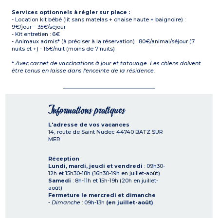
Services optionnels à régler sur place :
- Location kit bébé (lit sans matelas + chaise haute + baignoire) :
9€/jour – 35€/séjour
- Kit entretien : 6€
- Animaux admis* (à préciser à la réservation) : 80€/animal/séjour (7
nuits et +) - 16€/nuit (moins de 7 nuits)
*
Avec carnet de vaccinations à jour et tatouage. Les chiens doivent
être tenus en laisse dans l'enceinte de la résidence.
Informations pratiques
L'adresse de vos vacances
14, route de Saint Nudec
44740
BATZ SUR
MER
Réception
Lundi, mardi, jeudi et vendredi
: 09h30-
12h et 15h30-18h (16h30-19h en juillet-août)
Samedi
: 8h-11h et 15h-19h (20h en juillet-
août)
Fermeture le mercredi et dimanche
-
Dimanche
: 09h-13h
(en juillet-août)