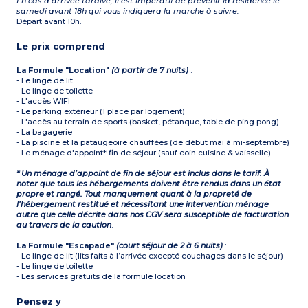
En cas d’arrivée tardive, il est impératif de prévenir la résidence le
samedi avant 18h qui vous indiquera la marche à suivre.
Départ avant 10h.
Le prix comprend
La Formule "Location"
(à partir de 7 nuits)
:
- Le linge de lit
- Le linge de toilette
- L'accès WIFI
- Le parking extérieur (1 place par logement)
- L'accès au terrain de sports (basket, pétanque, table de ping pong)
- La bagagerie
- La piscine et la pataugeoire chauffées (de début mai à mi-septembre)
- Le ménage d'appoint* fin de séjour (sauf coin cuisine & vaisselle)
* Un ménage d’appoint de fin de séjour est inclus dans le tarif. À
noter que tous les hébergements doivent être rendus dans un état
propre et rangé. Tout manquement quant à la propreté de
l’hébergement restitué et nécessitant une intervention ménage
autre que celle décrite dans nos CGV sera susceptible de facturation
au travers de la caution
.
La Formule "Escapade"
(court séjour de 2 à 6 nuits)
:
- Le linge de lit (lits faits à l’arrivée excepté couchages dans le séjour)
- Le linge de toilette
- Les services gratuits de la formule location
Pensez y