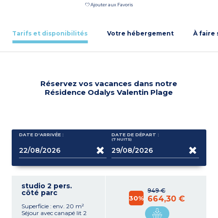
Ajouter aux Favoris
Tarifs et disponibilités
Votre hébergement
À faire
Réservez vos vacances dans notre
Résidence Odalys Valentin Plage
DATE D'ARRIVÉE :
DATE DE DÉPART :
(7
NUITS
)
studio 2 pers.
949 €
côté parc
30%
664,30 €
Superficie : env. 20 m²
Séjour avec canapé lit 2