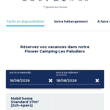
Ajouter aux Favoris
Tarifs et disponibilités
Votre hébergement
À faire
Réservez vos vacances dans notre
Flower Camping Les Paludiers
DATE D'ARRIVÉE :
DATE DE DÉPART :
(2
NUITS
)
Mobil home
Standard 27m²
(2ch-4pers)