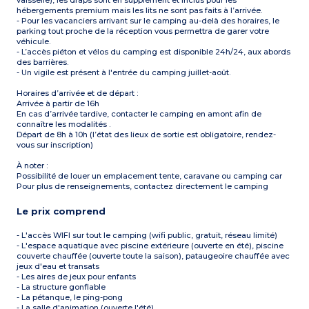
vaisselle), les draps sont en supplément et inclus pour les
hébergements premium mais les lits ne sont pas faits à l’arrivée.
- Pour les vacanciers arrivant sur le camping au-delà des horaires, le
parking tout proche de la réception vous permettra de garer votre
véhicule.
- L’accès piéton et vélos du camping est disponible 24h/24, aux abords
des barrières.
- Un vigile est présent à l'entrée du camping juillet-août.
Horaires d’arrivée et de départ :
Arrivée à partir de 16h
En cas d’arrivée tardive, contacter le camping en amont afin de
connaître les modalités .
Départ de 8h à 10h (l’état des lieux de sortie est obligatoire, rendez-
vous sur inscription)
À noter :
Possibilité de louer un emplacement tente, caravane ou camping car
Pour plus de renseignements, contactez directement le camping
Le prix comprend
- L'accès WIFI sur tout le camping (wifi public, gratuit, réseau limité)
- L'espace aquatique avec piscine extérieure (ouverte en été), piscine
couverte chauffée (ouverte toute la saison), pataugeoire chauffée avec
jeux d'eau et transats
- Les aires de jeux pour enfants
- La structure gonflable
- La pétanque, le ping-pong
- La salle d'animation (ouverte l'été)