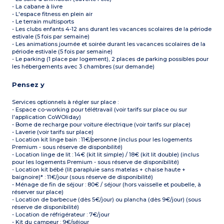
- La cabane à livre
- L'espace fitness en plein air
- Le terrain multisports
- Les clubs enfants 4-12 ans durant les vacances scolaires de la période
estivale (5 fois par semaine)
- Les animations journée et soirée durant les vacances scolaires de la
période estivale (5 fois par semaine)
- Le parking (1 place par logement), 2 places de parking possibles pour
les hébergements avec 3 chambres (sur demande)
Pensez y
Services optionnels à régler sur place :
- Espace co-working pour télétravail (voir tarifs sur place ou sur
l'application CoWOliday)
- Borne de recharge pour voiture électrique (voir tarifs sur place)
- Laverie (voir tarifs sur place)
- Location kit linge bain : 11€/personne (inclus pour les logements
Premium - sous réserve de disponbilité)
- Location linge de lit : 14€ (kit lit simple) / 18€ (kit lit double) (inclus
pour les logements Premium - sous réserve de disponibilité)
- Location kit bébé (lit parapluie sans matelas + chaise haute +
baignoire)* : 11€/jour (sous réserve de disponibilité)
- Ménage de fin de séjour : 80€ / séjour (hors vaisselle et poubelle, à
réserver sur place)
- Location de barbecue (dès 5€/jour) ou plancha (dès 9€/jour) (sous
réserve de disponibilité)
- Location de réfrigérateur : 7€/jour
- Kit du campeur : 9€/séjour