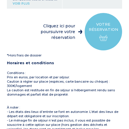
retour bar
Terrasse couverte (11m²)
VOIR PLUS
Cuisine équipée (plaque de
avec salon de jardin
cuisson,
Capacité max. 4
réfrigérateur/congélateur,
personnes bébé inclus
micro-ondes, mini four,
cafetière à capsules,
VOTRE
Cliquez ici pour
vaisselle, lave-vaisselle)
RÉSERVATION
1 chambre avec 1 lit double
poursuivre votre
(160x200 cm)
réservation
1 chambre avec 2 lits
simples (90x190 cm)
1 salle d'eau avec douche,
lavabo
*Hors frais de dossier
WC séparé
Télévision
Horaires et conditions
Terrasse (de 11m²) avec
salon de jardin et plancha
Capacité max. 4
Conditions :
personnes bébé inclus
Prix en euros, par location et par séjour.
Caution à régler sur place (espèces, carte bancaire ou chèque) :
À noter
:
300€/logement
- Draps et serviettes fournis
La caution est restituée en fin de séjour si hébergement rendu sans
(les lits ne sont pas faits à
dommages et parfait état de propreté.
l’arrivée)
- Quartier piéton, parking
à proximité
À noter :
- Les états des lieux d’entrée se font en autonomie. L’état des lieux de
départ est obligatoire et sur inscription.
- Le ménage fin de séjour n’est pas inclus, il vous est possible de
souscrire à cette option sur place (hors gestion des déchets et