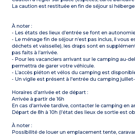
Capacité max. 4 personnes bébé inclus
La caution est restituée en fin de séjour si hébe
À noter
:
- Draps et serviettes fournis (les lits ne sont pas
faits à l’arrivée)
- Quartier piéton, parking à proximité
À noter :
- Les états des lieux d’entrée se font en autonomie. 
- Le ménage fin de séjour n’est pas inclus, il vous 
déchets et vaisselle), les draps sont en supplémen
pas faits à l’arrivée.
- Pour les vacanciers arrivant sur le camping au-de
permettra de garer votre véhicule.
- L’accès piéton et vélos du camping est disponibl
- Un vigile est présent à l'entrée du camping juillet
Horaires d’arrivée et de départ :
Arrivée à partir de 16h
En cas d’arrivée tardive, contacter le camping en a
Départ de 8h à 10h (l’état des lieux de sortie est ob
À noter :
Possibilité de louer un emplacement tente, carav