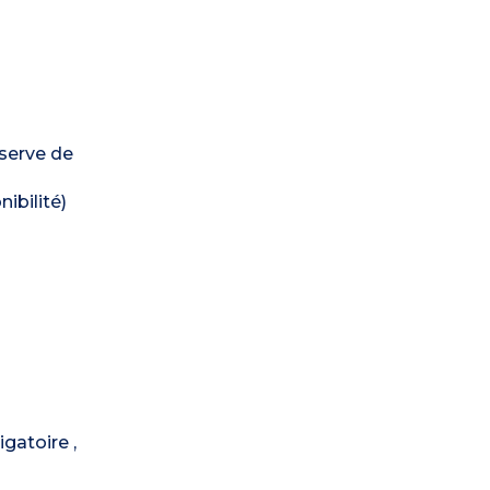
éserve de
ibilité)
gatoire ,