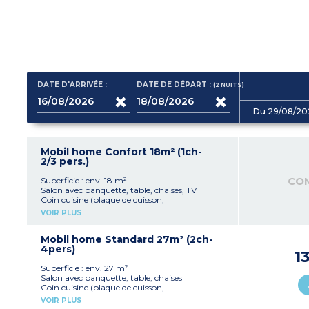
DATE D'ARRIVÉE :
DATE DE DÉPART :
(2
NUITS
)
Du 29/08/20
Mobil home Confort 18m² (1ch-
2/3 pers.)
CO
Superficie : env. 18 m²
Salon avec banquette, table, chaises, TV
Coin cuisine (plaque de cuisson,
réfrigérateur/congélateur, micro-ondes,
VOIR PLUS
vaisselle)
1 chambre avec 1 lit double (160x190 cm)
1 salle d'eau avec douche, lavabo et WC
Mobil home Standard 27m² (2ch-
Terrasse semi-couverte avec salon de jardin
4pers)
1
Capacité max. 2 personnes bébé inclus
Superficie : env. 27 m²
Salon avec banquette, table, chaises
Coin cuisine (plaque de cuisson,
réfrigérateur/congélateur, micro-ondes,
VOIR PLUS
vaisselle)