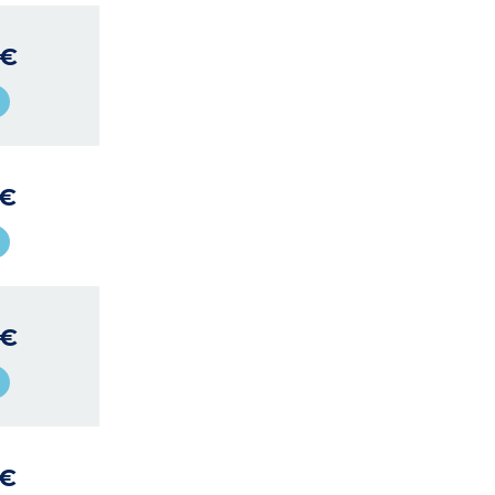
 €
 €
 €
 €