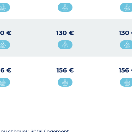
30 €
130 €
130
56 €
156 €
156
re ou chèque) : 300€/logement