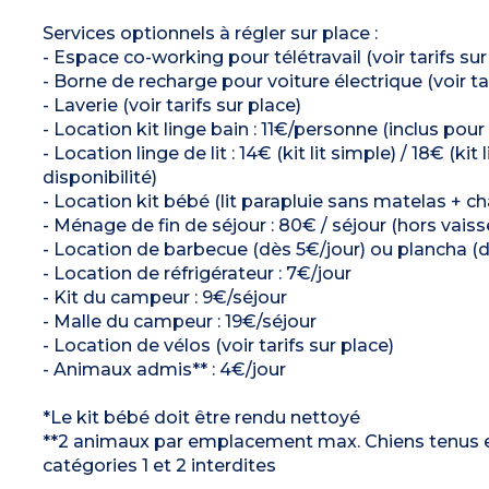
Services optionnels à régler sur place :
- Espace co-working pour télétravail (voir tarifs su
- Borne de recharge pour voiture électrique (voir tar
- Laverie (voir tarifs sur place)
- Location kit linge bain : 11€/personne (inclus po
- Location linge de lit : 14€ (kit lit simple) / 18€ (
disponibilité)
- Location kit bébé (lit parapluie sans matelas + cha
- Ménage de fin de séjour : 80€ / séjour (hors vaisse
- Location de barbecue (dès 5€/jour) ou plancha (dè
- Location de réfrigérateur : 7€/jour
- Kit du campeur : 9€/séjour
- Malle du campeur : 19€/séjour
- Location de vélos (voir tarifs sur place)
- Animaux admis** : 4€/jour
*Le kit bébé doit être rendu nettoyé
**2 animaux par emplacement max. Chiens tenus en l
catégories 1 et 2 interdites