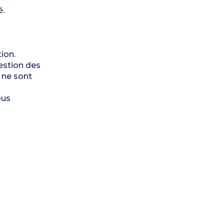
é.
ion.
gestion des
 ne sont
ous