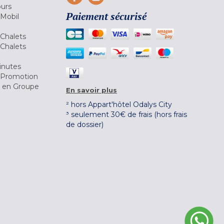
ours
Paiement sécurisé
 Mobil
Chalets
Chalets
inutes
 Promotion
r en Groupe
En savoir plus
² hors Appart'hôtel Odalys City
³ seulement 30€ de frais (hors frais
de dossier)