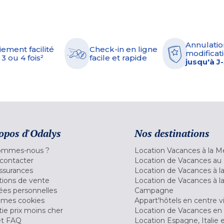
Annulatio
iement facilité
Check-in en ligne
modificati
 3 ou 4 fois²
facile et rapide
jusqu'à J
opos d'Odalys
Nos destinations
ommes-nous ?
Location Vacances à la M
contacter
Location de Vacances au 
ssurances
Location de Vacances à 
tions de vente
Location de Vacances à l
es personnelles
Campagne
 mes cookies
Appart'hôtels en centre vi
ie prix moins cher
Location de Vacances en
et FAQ
Location Espagne, Italie 