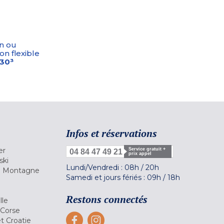
n ou
on flexible
-30³
Infos et réservations
er
Service gratuit +
04 84 47 49 21
prix appel
ski
Lundi/Vendredi :
08h
/
20h
la Montagne
Samedi et jours fériés :
09h
/
18h
a
Restons connectés
lle
 Corse
et Croatie