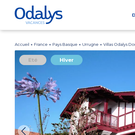
D
Accueil
France
Pays Basque
Urrugne
Villas Odalys D
Eté
Hiver