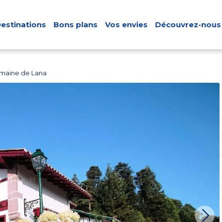
estinations
Bons plans
Vos envies
Découvrez-nous
omaine de Lana