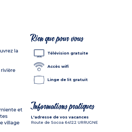
Rien que pour vous
uvrez la
Télévision gratuite
Accès wifi
rivière
Linge de lit gratuit
Informations pratiques
rniente et
ites
L'adresse de vos vacances
e village
Route de Socoa
64122
URRUGNE