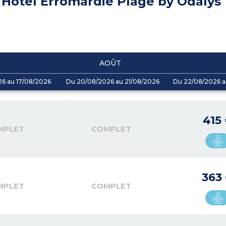
Hôtel Erromardie Plage by Odalys
AOÛT
26 au 17/08/2026
Du 20/08/2026 au 21/08/2026
Du 22/08/2026 a
415
MPLET
COMPLET
363
MPLET
COMPLET