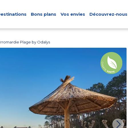
estinations
Bons plans
Vos envies
Découvrez-nous
Erromardie Plage by Odalys