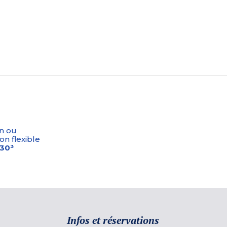
n ou
on flexible
-30³
Infos et réservations