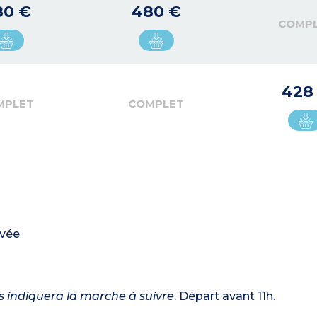
80 €
480 €
COMP
428
MPLET
COMPLET
ivée
us indiquera la marche à suivre
. Départ avant 11h.