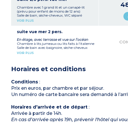
4
Chambre avec 1 grand lit et un canapé-lit
(prévu pour enfant de moins de 12 ans)
Salle de bain, sèche-cheveux, WC séparé
(excepté chambre pour personne à mobilité
VOIR PLUS
réduite)
Téléphone, TV, WIFI, climatisation , plateau de
courtoisie et cafetière à capsules
suite vue mer 2 pers.
Terrasse
En étage, avec terrasse et vue sur l’océan
CO
Chambre à lits jumeaux ou lits faits à l'italienne
Salle de bain avec baignoire, sèche-cheveux
WC séparé
VOIR PLUS
Téléphone, TV, WIFI, climatisation, plateau de
courtoisie et cafetière à capsules
Horaires et conditions
Conditions
:
Prix en euros, par chambre et par séjour.
Un numéro de carte bancaire sera demandé à l’arr
Horaires d'arrivée et de départ
:
Arrivée à partir de 14h.
En cas d’arrivée après 19h, prévenir l'hôtel qui vo