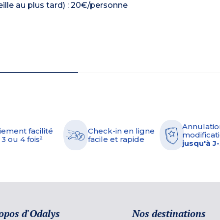
ille au plus tard) : 20€/personne
Annulatio
iement facilité
Check-in en ligne
modificati
 3 ou 4 fois²
facile et rapide
jusqu'à J
opos d'Odalys
Nos destinations