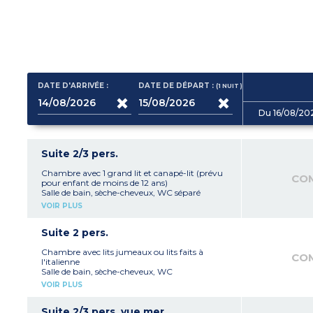
DATE D'ARRIVÉE :
DATE DE DÉPART :
(1
NUIT
)
Du 16/08/20
Suite 2/3 pers.
Chambre avec 1 grand lit et canapé-lit (prévu
CO
pour enfant de moins de 12 ans)
Salle de bain, sèche-cheveux, WC séparé
(excepté chambre pour personne à mobilité
VOIR PLUS
réduite)
Téléphone, TV, WIFI, climatisation, plateau de
courtoisie et cafetière à capsules
Suite 2 pers.
Terrasse
Chambre avec lits jumeaux ou lits faits à
CO
l'italienne
Salle de bain, sèche-cheveux, WC
Téléphone, TV, WIFI, climatisation, plateau de
VOIR PLUS
courtoisie, cafetière à capsules
Terrasse
Suite 2/3 pers. vue mer