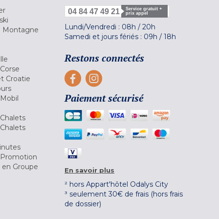
er
Service gratuit +
04 84 47 49 21
prix appel
ski
Lundi/Vendredi :
08h
/
20h
la Montagne
Samedi et jours fériés :
09h
/
18h
a
Restons connectés
lle
 Corse
et Croatie
ours
Paiement sécurisé
 Mobil
Chalets
Chalets
inutes
 Promotion
r en Groupe
En savoir plus
² hors Appart'hôtel Odalys City
³ seulement 30€ de frais (hors frais
de dossier)