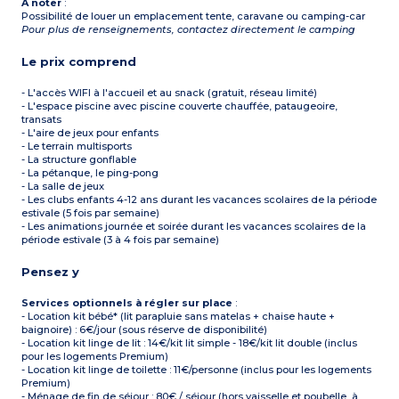
À noter
:
Possibilité de louer un emplacement tente, caravane ou camping-car
Pour plus de renseignements, contactez directement le camping
Le prix comprend
- L'accès WIFI à l'accueil et au snack (gratuit, réseau limité)
- L'espace piscine avec piscine couverte chauffée, pataugeoire,
transats
- L'aire de jeux pour enfants
- Le terrain multisports
- La structure gonflable
- La pétanque, le ping-pong
- La salle de jeux
- Les clubs enfants 4-12 ans durant les vacances scolaires de la période
estivale (5 fois par semaine)
- Les animations journée et soirée durant les vacances scolaires de la
période estivale (3 à 4 fois par semaine)
Pensez y
Services optionnels à régler sur place
:
- Location kit bébé* (lit parapluie sans matelas + chaise haute +
baignoire) : 6€/jour (sous réserve de disponibilité)
- Location kit linge de lit : 14€/kit lit simple - 18€/kit lit double (inclus
pour les logements Premium)
- Location kit linge de toilette : 11€/personne (inclus pour les logements
Premium)
- Ménage de fin de séjour : 80€ / séjour (hors vaisselle et poubelle, à