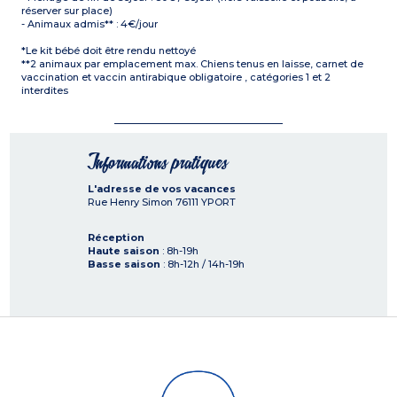
réserver sur place)
- Animaux admis** : 4€/jour
*Le kit bébé doit être rendu nettoyé
**2 animaux par emplacement max. Chiens tenus en laisse, carnet de
vaccination et vaccin antirabique obligatoire , catégories 1 et 2
interdites
Informations pratiques
L'adresse de vos vacances
Rue Henry Simon
76111
YPORT
Réception
Haute saison
: 8h-19h
Basse saison
: 8h-12h / 14h-19h