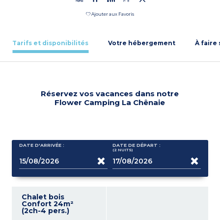
Ajouter aux Favoris
Tarifs et disponibilités
Votre hébergement
À faire
Réservez vos vacances dans notre
Flower Camping La Chênaie
DATE D'ARRIVÉE :
DATE DE DÉPART :
(2
NUITS
)
Chalet bois
Confort 24m²
(2ch-4 pers.)