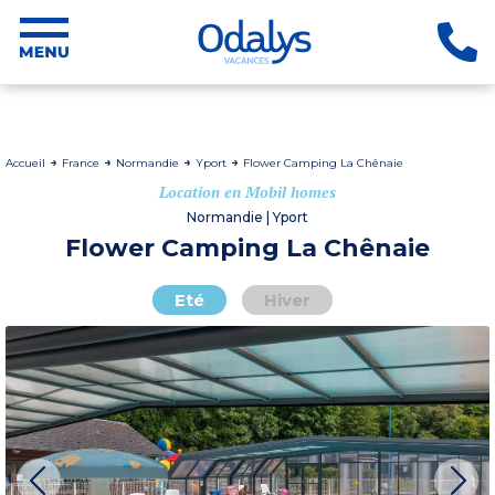
Accueil
France
Normandie
Yport
Flower Camping La Chênaie
Location en Mobil homes
Normandie | Yport
Flower Camping La Chênaie
Eté
Hiver