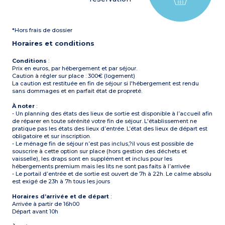
WC séparés
- Draps et serviettes fournis
Terrasse en bois surélevée
pour les participants
semi-couverte avec salon
inscrits (lits pas faits à
de jardin
l’arrivée)
*Hors frais de dossier
Stores occultants
- Sur pilotis : accès par 5
Climatisation
marches
Horaires et conditions
À noter :
draps et
serviettes inclus pour les
participants inscrits (lits
Conditions
:
pas faits à l’arrivée)
Prix en euros, par hébergement et par séjour.
Capacité max. 6
Caution à régler sur place : 300€ (logement)
personnes bébé inclus
La caution est restituée en fin de séjour si l'hébergement est rendu
sans dommages et en parfait état de propreté.
À noter
:
- Un planning des états des lieux de sortie est disponible à l’accueil afin
de réparer en toute sérénité votre fin de séjour. L'établissement ne
pratique pas les états des lieux d’entrée. L’état des lieux de départ est
obligatoire et sur inscription.
- Le ménage fin de séjour n’est pas inclus,?il vous est possible de
souscrire à cette option sur place (hors gestion des déchets et
vaisselle), les draps sont en supplément et inclus pour les
hébergements premium mais les lits ne sont pas faits à l’arrivée
- Le portail d’entrée et de sortie est ouvert de 7h à 22h. Le calme absolu
est exigé de 23h à 7h tous les jours
Horaires d’arrivée et de départ
:
Arrivée à partir de 16h00
Départ avant 10h