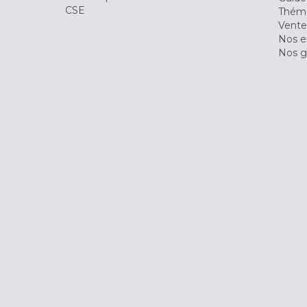
CSE
Théma
Vente
Nos 
Nos g