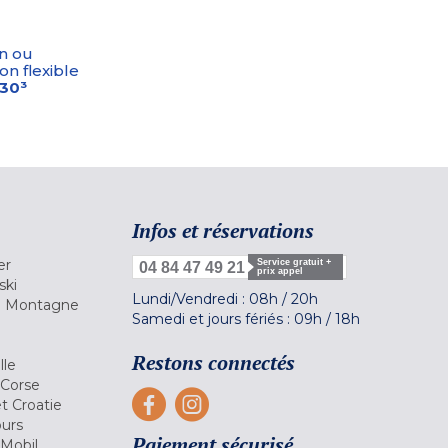
n ou
on flexible
-30³
Infos et réservations
er
Service gratuit +
04 84 47 49 21
prix appel
ski
Lundi/Vendredi :
08h
/
20h
la Montagne
Samedi et jours fériés :
09h
/
18h
a
Restons connectés
lle
 Corse
et Croatie
ours
Paiement sécurisé
 Mobil