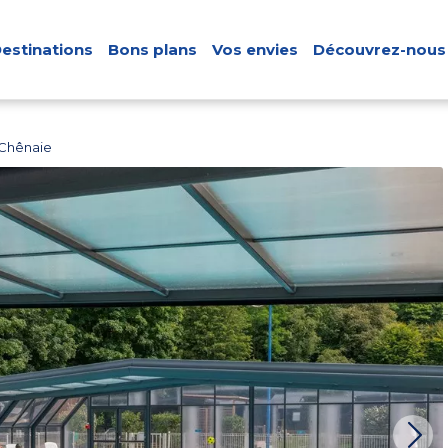
estinations
Bons plans
Vos envies
Découvrez-nous
 Chênaie