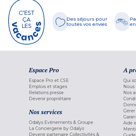
Des séjours pour
Pa
toutes vos envies
en
Espace Pro
A pr
Espace Pro et CSE
Qui s
Emplois et stages
Nous 
Relations presse
Nos a
Devenir propriétaire
Condi
Donné
Nos services
Gérer
Garant
Odalys Evènements & Groupe
Aide 
La Conciergerie by Odalys
Menti
Devenir partenaire Collectivités &
Guide