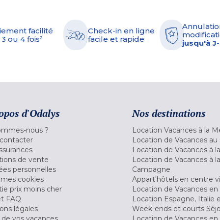
Annulatio
iement facilité
Check-in en ligne
modificati
 3 ou 4 fois²
facile et rapide
jusqu'à J
opos d'Odalys
Nos destinations
ommes-nous ?
Location Vacances à la M
contacter
Location de Vacances au 
ssurances
Location de Vacances à 
tions de vente
Location de Vacances à l
es personnelles
Campagne
 mes cookies
Appart'hôtels en centre vi
ie prix moins cher
Location de Vacances en
et FAQ
Location Espagne, Italie 
ons légales
Week-ends et courts Séj
 de vos vacances
Location de Vacances en