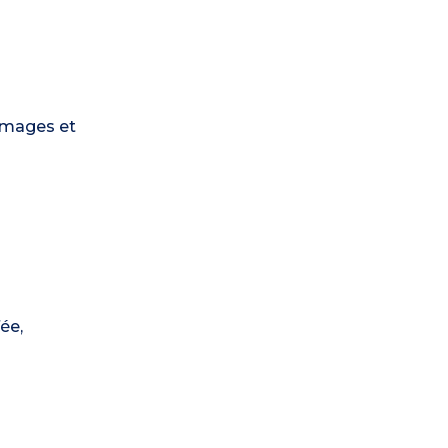
ommages et
ée,