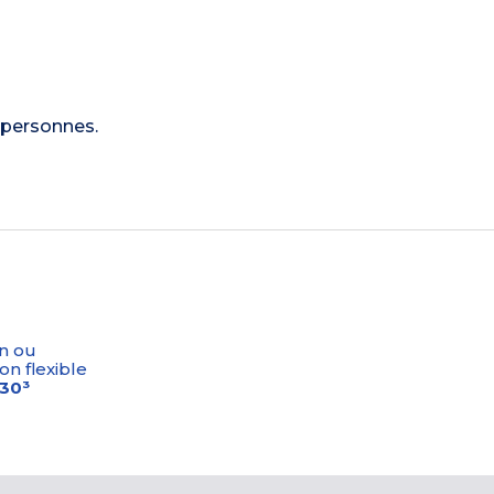
 personnes.
n ou
on flexible
-30³