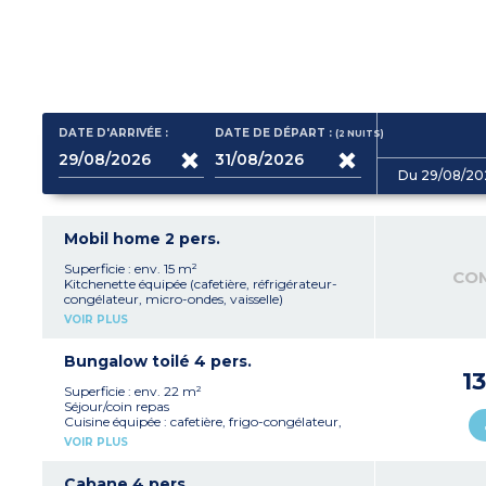
DATE D'ARRIVÉE :
DATE DE DÉPART :
(2
NUITS
)
Du 29/08/20
Mobil home 2 pers.
Superficie : env. 15 m²
CO
Kitchenette équipée (cafetière, réfrigérateur-
congélateur, micro-ondes, vaisselle)
1 chambre avec 1 lit double (140 x 190cm)
VOIR PLUS
Salle de bain avec douche
WC séparé
Télévision
Bungalow toilé 4 pers.
1
Superficie : env. 22 m²
Séjour/coin repas
Cuisine équipée : cafetière, frigo-congélateur,
micro onde, vaisselle
VOIR PLUS
2 chambres (1 lit double 140x190 cm, 2 lits
simples 80x190 cm)
Mobilier de jardin
Cabane 4 pers.