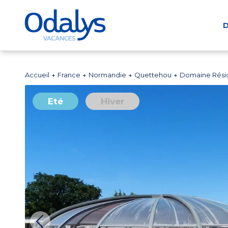
D
Accueil
France
Normandie
Quettehou
Domaine Réside
Eté
Hiver