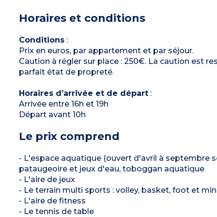
3 chambres (1 lit double 140x190 cm –
possibilité de location à la réception, 4 lits
Horaires et conditions
simples 80 x 190 cm)
Salle d’eau douche et lavabo
WC séparé
Terrasse XXL couverte avec mobilier de jardin
Conditions
:
Télévision
Prix en euros, par appartement et par séjour.
Capacité max. 6 personnes (bébé compris)
Caution à régler sur place : 250€. La caution est 
parfait état de propreté.
Horaires d’arrivée et de départ
:
Arrivée entre 16h et 19h
Départ avant 10h
Le prix comprend
- L'espace aquatique (ouvert d'avril à septembre s
pataugeoire et jeux d'eau, toboggan aquatique
- L'aire de jeux
- Le terrain multi sports : volley, basket, foot et min
- L'aire de fitness
- Le tennis de table