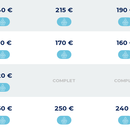
40 €
215 €
190
80 €
170 €
160
20 €
COMPLET
COMP
60 €
250 €
240