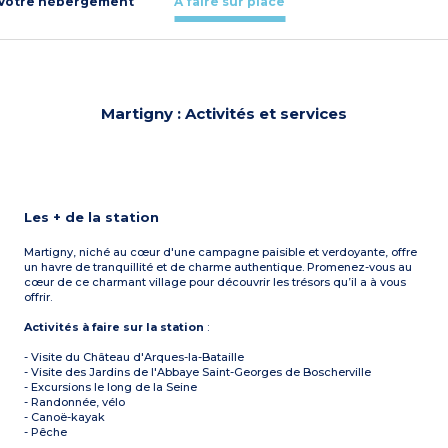
Votre hébergement
À faire sur place
Martigny : Activités et services
Les + de la station
Martigny, niché au cœur d'une campagne paisible et verdoyante, offre
un havre de tranquillité et de charme authentique. Promenez-vous au
cœur de ce charmant village pour découvrir les trésors qu’il a à vous
offrir.
Activités à faire sur la station
:
- Visite du Château d'Arques-la-Bataille
- Visite des Jardins de l'Abbaye Saint-Georges de Boscherville
- Excursions le long de la Seine
- Randonnée, vélo
- Canoë-kayak
- Pêche