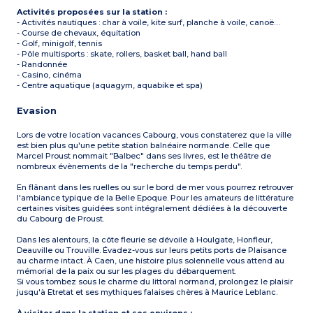
Activités proposées sur la station :
- Activités nautiques : char à voile, kite surf, planche à voile, canoë…
- Course de chevaux, équitation
- Golf, minigolf, tennis
- Pôle multisports : skate, rollers, basket ball, hand ball
- Randonnée
- Casino, cinéma
- Centre aquatique (aquagym, aquabike et spa)
Evasion
Lors de votre location vacances Cabourg, vous constaterez que la ville
est bien plus qu'une petite station balnéaire normande. Celle que
Marcel Proust nommait "Balbec" dans ses livres, est le théâtre de
nombreux évènements de la "recherche du temps perdu".
En flânant dans les ruelles ou sur le bord de mer vous pourrez retrouver
l'ambiance typique de la Belle Epoque. Pour les amateurs de littérature
certaines visites guidées sont intégralement dédiées à la découverte
du Cabourg de Proust.
Dans les alentours, la côte fleurie se dévoile à Houlgate, Honfleur,
Deauville ou Trouville. Évadez-vous sur leurs petits ports de Plaisance
au charme intact. À Caen, une histoire plus solennelle vous attend au
mémorial de la paix ou sur les plages du débarquement.
Si vous tombez sous le charme du littoral normand, prolongez le plaisir
jusqu'à Etretat et ses mythiques falaises chères à Maurice Leblanc.