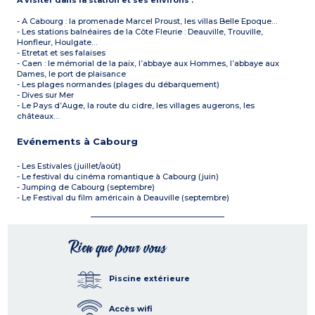
À visiter dans la station et ses environs :
- A Cabourg : la promenade Marcel Proust, les villas Belle Epoque…
- Les stations balnéaires de la Côte Fleurie : Deauville, Trouville,
Honfleur, Houlgate…
- Etretat et ses falaises
- Caen : le mémorial de la paix, l’abbaye aux Hommes, l’abbaye aux
Dames, le port de plaisance
- Les plages normandes (plages du débarquement)
- Dives sur Mer
- Le Pays d’Auge, la route du cidre, les villages augerons, les
châteaux…
Evénements à Cabourg
- Les Estivales (juillet/août)
- Le festival du cinéma romantique à Cabourg (juin)
- Jumping de Cabourg (septembre)
- Le Festival du film américain à Deauville (septembre)
Rien que pour vous
Piscine extérieure
Accès wifi