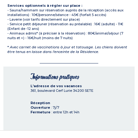
Services optionnels à régler sur place :
- Sauna/hammam sur réservation auprès de la réception (accès aux
installations) : 10€/personne/séance - 45€ (forfait 5 accès)
- Laverie (voir tarifs directement sur place)
- Service petit déjeuner (réservation au préalable) : 16€ (adulte) - 11€
(Enfant de -12 ans)
- Animaux admis* (à préciser à la réservation) : 80€/animal/séjour (7
nuits et +) - 16€/nuit (moins de 7 nuits)
*
Avec carnet de vaccinations à jour et tatouage. Les chiens doivent
être tenus en laisse dans l'enceinte de la Résidence.
Informations pratiques
L'adresse de vos vacances
361, boulevard Cerf Lurie
34200
SETE
Réception
Ouverture
: 7j/7
Fermeture
: entre 12h et 14h