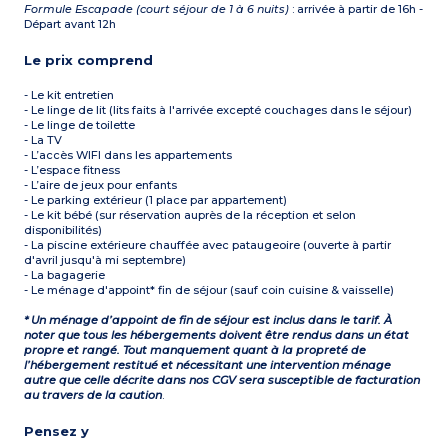
Formule Escapade (court séjour de 1 à 6 nuits)
: arrivée à partir de 16h -
Départ avant 12h
Le prix comprend
- Le kit entretien
- Le linge de lit (lits faits à l'arrivée excepté couchages dans le séjour)
- Le linge de toilette
- La TV
- L’accès WIFI dans les appartements
- L’espace fitness
- L’aire de jeux pour enfants
- Le parking extérieur (1 place par appartement)
- Le kit bébé (sur réservation auprès de la réception et selon
disponibilités)
- La piscine extérieure chauffée avec pataugeoire (ouverte à partir
d'avril jusqu'à mi septembre)
- La bagagerie
- Le ménage d'appoint* fin de séjour (sauf coin cuisine & vaisselle)
* Un ménage d’appoint de fin de séjour est inclus dans le tarif. À
noter que tous les hébergements doivent être rendus dans un état
propre et rangé. Tout manquement quant à la propreté de
l’hébergement restitué et nécessitant une intervention ménage
autre que celle décrite dans nos CGV sera susceptible de facturation
au travers de la caution
.
Pensez y