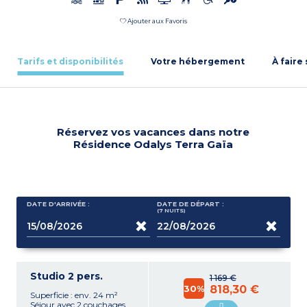
Ajouter aux Favoris
Tarifs et disponibilités
Votre hébergement
À faire
Réservez vos vacances dans notre
Résidence Odalys Terra Gaïa
DATE D'ARRIVÉE :
DATE DE DÉPART :
(7
NUITS
)
Studio 2 pers.
1 169 €
30%
818,30 €
Superficie : env. 24 m²
Séjour avec 2 couchages