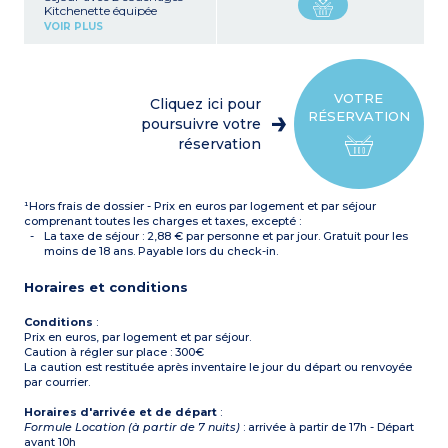
Kitchenette équipée
(réfrigérateur, plaque
VOIR PLUS
vitrocéramique, micro-
ondes mixte)
Salle de bain avec WC
Balcon
VOTRE
Cliquez ici pour
RÉSERVATION
poursuivre votre
réservation
¹Hors frais de dossier - Prix en euros par logement et par séjour
comprenant toutes les charges et taxes, excepté :
La taxe de séjour : 2,88 € par personne et par jour. Gratuit pour les
moins de 18 ans. Payable lors du check-in.
Horaires et conditions
Conditions
:
Prix en euros, par logement et par séjour.
Caution à régler sur place : 300€
La caution est restituée après inventaire le jour du départ ou renvoyée
par courrier.
Horaires d'arrivée et de départ
:
Formule Location (à partir de 7 nuits)
: arrivée à partir de 17h - Départ
avant 10h