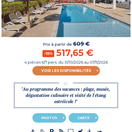
609 €
Prix à partir de
517,65 €
-15%
4 pièces 6/7 pers.
du
31/10/2026
au 07/11/2026
VOIR LES DISPONIBILITÉS
"Au programme des vacances : plage, musée,
dégustation culinaire et visité de l'étang
ostréicole !"
PHOTOS
CARTE