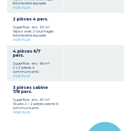
Kitchenette équipée
(réfrigérateur, plaque
VOIR PLUS
vitrocéramique, micro-
ondes mixte)
2 pièces 4 pers.
Salle de bain avec WC
Balcon
Superficie : env. 33 m²
Séjour avec 2 couchages
Kitchenette équipée
(réfrigérateur, plaque
VOIR PLUS
vitrocéramique, lave-
vaisselle, micro-ondes
4 pièces 6/7
mixte)
pers.
Chambre avec 2
couchages
Superficie : env. 66 m²
Salle de bain avec WC
2 x 2 pièces 4
Terrasse
communicants
VOIR PLUS
3 pièces cabine
7/8 pers.
Superficie : env. 67 m²
Studio 2 + 2 pièces cabine 6
communicants
VOIR PLUS