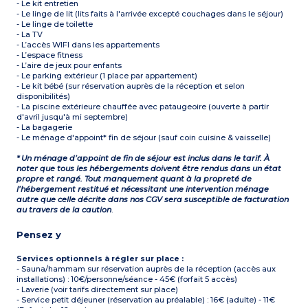
- Le kit entretien
- Le linge de lit (lits faits à l'arrivée excepté couchages dans le séjour)
- Le linge de toilette
- La TV
- L’accès WIFI dans les appartements
- L’espace fitness
- L’aire de jeux pour enfants
- Le parking extérieur (1 place par appartement)
- Le kit bébé (sur réservation auprès de la réception et selon
disponibilités)
- La piscine extérieure chauffée avec pataugeoire (ouverte à partir
d'avril jusqu'à mi septembre)
- La bagagerie
- Le ménage d'appoint* fin de séjour (sauf coin cuisine & vaisselle)
* Un ménage d’appoint de fin de séjour est inclus dans le tarif. À
noter que tous les hébergements doivent être rendus dans un état
propre et rangé. Tout manquement quant à la propreté de
l’hébergement restitué et nécessitant une intervention ménage
autre que celle décrite dans nos CGV sera susceptible de facturation
au travers de la caution
.
Pensez y
Services optionnels à régler sur place :
- Sauna/hammam sur réservation auprès de la réception (accès aux
installations) : 10€/personne/séance - 45€ (forfait 5 accès)
- Laverie (voir tarifs directement sur place)
- Service petit déjeuner (réservation au préalable) : 16€ (adulte) - 11€