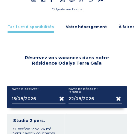
Ajouter aux Favoris
Tarifs et disponibilités
Votre hébergement
À faire
Réservez vos vacances dans notre
Résidence Odalys Terra Gaïa
DATE D'ARRIVÉE :
DATE DE DÉPART :
(7
NUITS
)
Studio 2 pers.
Superficie : env. 24 m²
Séjour avec 2 couchages