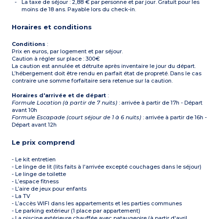
La taxe de séjour : 2,88 € par personne et par jour. Gratuit pour les
moins de 18 ans. Payable lors du check-in.
Horaires et conditions
Conditions
:
Prix en euros, par logement et par séjour.
Caution à régler sur place : 300€
La caution est annulée et détruite après inventaire le jour du départ.
L’hébergement doit être rendu en parfait état de propreté. Dans le cas
contraire une somme forfaitaire sera retenue sur la caution.
Horaires d'arrivée et de départ
:
Formule Location (à partir de 7 nuits)
: arrivée à partir de 17h - Départ
avant 10h
Formule Escapade (court séjour de 1 à 6 nuits)
: arrivée à partir de 16h -
Départ avant 12h
Le prix comprend
- Le kit entretien
- Le linge de lit (lits faits à l'arrivée excepté couchages dans le séjour)
- Le linge de toilette
- L’espace fitness
- L’aire de jeux pour enfants
- La TV
- L’accès WIFI dans les appartements et les parties communes
- Le parking extérieur (1 place par appartement)
- La piscine extérieure chauffée avec pataugeoire (à partir d'avril