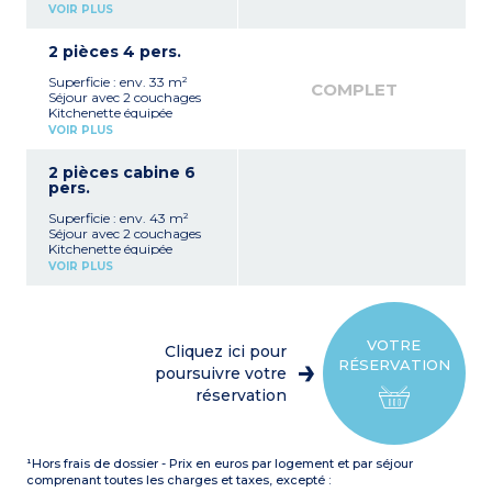
(réfrigérateur, plaque
VOIR PLUS
vitrocéramique, micro-
ondes mixte)
2 pièces 4 pers.
Salle de bain avec WC
Balcon
Superficie : env. 33 m²
COMPLET
Séjour avec 2 couchages
Kitchenette équipée
(réfrigérateur, plaque
VOIR PLUS
vitrocéramique, lave-
vaisselle, micro-ondes
2 pièces cabine 6
mixte)
pers.
Chambre avec 2
couchages
Superficie : env. 43 m²
Salle de bain avec WC
Séjour avec 2 couchages
Terrasse
Kitchenette équipée
(réfrigérateur, plaque
VOIR PLUS
vitrocéramique, lave-
vaisselle, micro-ondes
mixte)
Chambre avec 2
couchages
VOTRE
Cliquez ici pour
Cabine avec 2 lits
RÉSERVATION
superposés
poursuivre votre
Salle de bain
réservation
WC séparé
Terrasse
¹Hors frais de dossier - Prix en euros par logement et par séjour
comprenant toutes les charges et taxes, excepté :