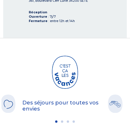
361, boulevard Cerf Lurie
34200
SETE
Réception
Ouverture
: 7j/7
Fermeture
: entre 12h et 14h
Des séjours pour toutes vos
envies