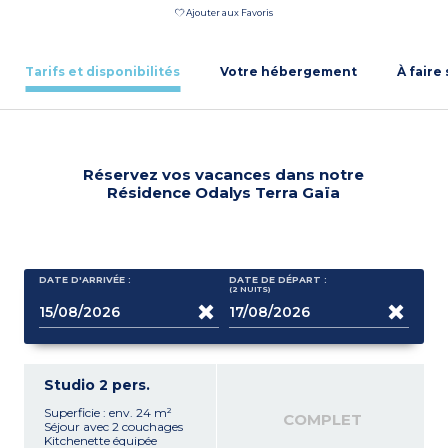
Ajouter aux Favoris
Tarifs et disponibilités
Votre hébergement
À faire
Réservez vos vacances dans notre
Résidence Odalys Terra Gaïa
DATE D'ARRIVÉE :
DATE DE DÉPART :
(2
NUITS
)
Studio 2 pers.
Superficie : env. 24 m²
COMPLET
Séjour avec 2 couchages
Kitchenette équipée