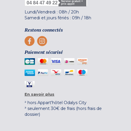
Service gratuit +
04 84 47 49 22
prix appel
Lundi/Vendredi :
08h
/
20h
Samedi et jours fériés :
09h
/
18h
Restons connectés
Paiement sécurisé
En savoir plus
² hors Appart'hôtel Odalys City
³ seulement 30€ de frais (hors frais de
dossier)