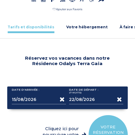
Ajouter aux Favoris
Tarifs et disponibilités
Votre hébergement
À faire
Réservez vos vacances dans notre
Résidence Odalys Terra Gaïa
DATE D'ARRIVÉE :
DATE DE DÉPART :
(7
NUITS
)
VOTRE
Cliquez ici pour
RÉSERVATION
poursuivre votre