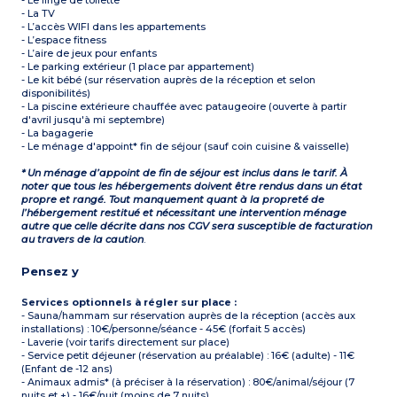
- Le linge de toilette
- La TV
- L’accès WIFI dans les appartements
- L’espace fitness
- L’aire de jeux pour enfants
- Le parking extérieur (1 place par appartement)
- Le kit bébé (sur réservation auprès de la réception et selon
disponibilités)
- La piscine extérieure chauffée avec pataugeoire (ouverte à partir
d'avril jusqu'à mi septembre)
- La bagagerie
- Le ménage d'appoint* fin de séjour (sauf coin cuisine & vaisselle)
* Un ménage d’appoint de fin de séjour est inclus dans le tarif. À
noter que tous les hébergements doivent être rendus dans un état
propre et rangé. Tout manquement quant à la propreté de
l’hébergement restitué et nécessitant une intervention ménage
autre que celle décrite dans nos CGV sera susceptible de facturation
au travers de la caution
.
Pensez y
Services optionnels à régler sur place :
- Sauna/hammam sur réservation auprès de la réception (accès aux
installations) : 10€/personne/séance - 45€ (forfait 5 accès)
- Laverie (voir tarifs directement sur place)
- Service petit déjeuner (réservation au préalable) : 16€ (adulte) - 11€
(Enfant de -12 ans)
- Animaux admis* (à préciser à la réservation) : 80€/animal/séjour (7
nuits et +) - 16€/nuit (moins de 7 nuits)