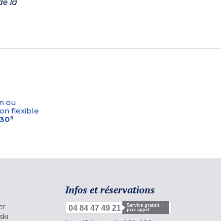
de la
n ou
on flexible
-30³
Infos et réservations
er
Service gratuit +
04 84 47 49 21
prix appel
ski