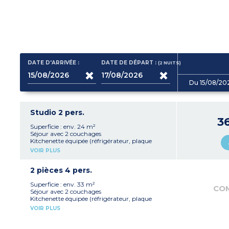
DATE D'ARRIVÉE :
DATE DE DÉPART :
(2
NUITS
)
Du 15/08/20
Studio 2 pers.
3
Superficie : env. 24 m²
Séjour avec 2 couchages
Kitchenette équipée (réfrigérateur, plaque
vitrocéramique, micro-ondes mixte)
VOIR PLUS
Salle de bain avec WC
Balcon
2 pièces 4 pers.
Superficie : env. 33 m²
CO
Séjour avec 2 couchages
Kitchenette équipée (réfrigérateur, plaque
vitrocéramique, lave-vaisselle, micro-ondes
VOIR PLUS
mixte)
Chambre avec 2 couchages
Salle de bain avec WC