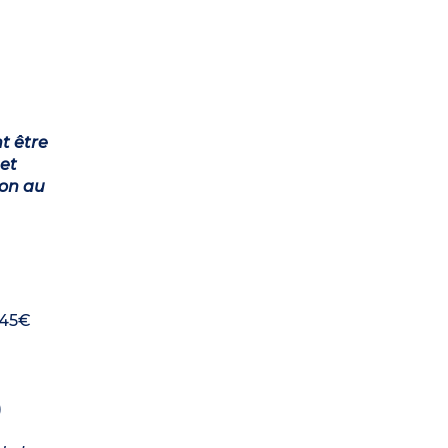
t être
et
ion au
 45€
)