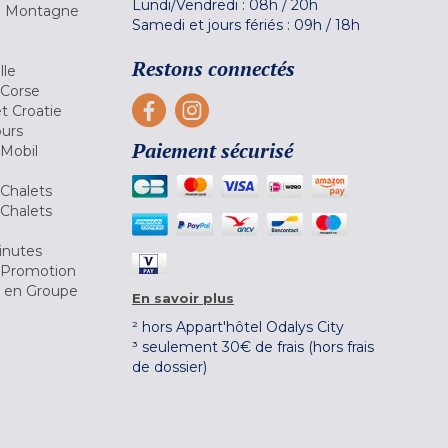
Lundi/Vendredi :
08h
/
20h
la Montagne
Samedi et jours fériés :
09h
/
18h
a
Restons connectés
lle
 Corse
et Croatie
ours
Paiement sécurisé
 Mobil
Chalets
Chalets
inutes
 Promotion
r en Groupe
En savoir plus
² hors Appart'hôtel Odalys City
³ seulement 30€ de frais (hors frais
de dossier)