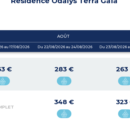
Résidence Odalys Terra Gaïa
AOÛT
26 au 17/08/2026
Du 22/08/2026 au 24/08/2026
Du 23/08/2026 a
63 €
283 €
263
348 €
323
MPLET