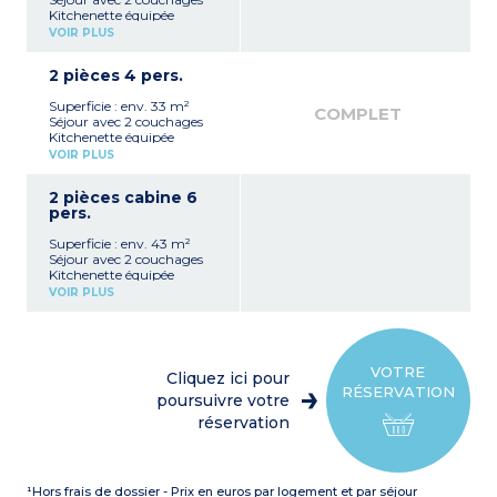
Kitchenette équipée
(réfrigérateur, plaque
VOIR PLUS
vitrocéramique, micro-
ondes mixte)
2 pièces 4 pers.
Salle de bain avec WC
Balcon
Superficie : env. 33 m²
COMPLET
Séjour avec 2 couchages
Kitchenette équipée
(réfrigérateur, plaque
VOIR PLUS
vitrocéramique, lave-
vaisselle, micro-ondes
2 pièces cabine 6
mixte)
pers.
Chambre avec 2
couchages
Superficie : env. 43 m²
Salle de bain avec WC
Séjour avec 2 couchages
Terrasse
Kitchenette équipée
(réfrigérateur, plaque
VOIR PLUS
vitrocéramique, lave-
vaisselle, micro-ondes
mixte)
Chambre avec 2
couchages
VOTRE
Cliquez ici pour
Cabine avec 2 lits
RÉSERVATION
superposés
poursuivre votre
Salle de bain
réservation
WC séparé
Terrasse
¹Hors frais de dossier - Prix en euros par logement et par séjour