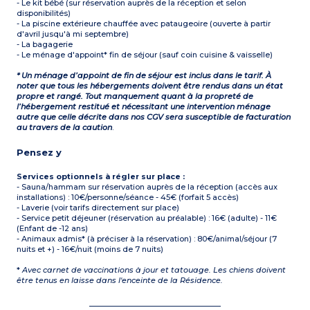
- Le kit bébé (sur réservation auprès de la réception et selon
disponibilités)
- La piscine extérieure chauffée avec pataugeoire (ouverte à partir
d'avril jusqu'à mi septembre)
- La bagagerie
- Le ménage d'appoint* fin de séjour (sauf coin cuisine & vaisselle)
* Un ménage d’appoint de fin de séjour est inclus dans le tarif. À
noter que tous les hébergements doivent être rendus dans un état
propre et rangé. Tout manquement quant à la propreté de
l’hébergement restitué et nécessitant une intervention ménage
autre que celle décrite dans nos CGV sera susceptible de facturation
au travers de la caution
.
Pensez y
Services optionnels à régler sur place :
- Sauna/hammam sur réservation auprès de la réception (accès aux
installations) : 10€/personne/séance - 45€ (forfait 5 accès)
- Laverie (voir tarifs directement sur place)
- Service petit déjeuner (réservation au préalable) : 16€ (adulte) - 11€
(Enfant de -12 ans)
- Animaux admis* (à préciser à la réservation) : 80€/animal/séjour (7
nuits et +) - 16€/nuit (moins de 7 nuits)
*
Avec carnet de vaccinations à jour et tatouage. Les chiens doivent
être tenus en laisse dans l'enceinte de la Résidence.