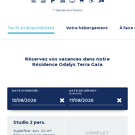
Ajouter aux Favoris
Tarifs et disponibilités
Votre hébergement
À faire
Réservez vos vacances dans notre
Résidence Odalys Terra Gaïa
DATE D'ARRIVÉE :
DATE DE DÉPART :
(2
NUITS
)
Studio 2 pers.
Superficie : env. 24 m²
COMPLET
Séjour avec 2 couchages