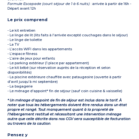
Formule Escapade (court séjour de 1 à 6 nuits)
: arrivée à partir de 16h -
Départ avant 12h
Le prix comprend
- Le kit entretien
- Le linge de lit (lits faits à l'arrivée excepté couchages dans le séjour)
- Le linge de toilette
- La TV
- L’accès WIFI dans les appartements
- L’espace fitness
- L’aire de jeux pour enfants
- Le parking extérieur (1 place par appartement)
- Le kit bébé (sur réservation auprès de la réception et selon
disponibilités)
- La piscine extérieure chauffée avec pataugeoire (ouverte à partir
d'avril jusqu'à mi septembre)
- La bagagerie
- Le ménage d'appoint* fin de séjour (sauf coin cuisine & vaisselle)
* Un ménage d’appoint de fin de séjour est inclus dans le tarif. À
noter que tous les hébergements doivent être rendus dans un état
propre et rangé. Tout manquement quant à la propreté de
l’hébergement restitué et nécessitant une intervention ménage
autre que celle décrite dans nos CGV sera susceptible de facturation
au travers de la caution
.
Pensez y