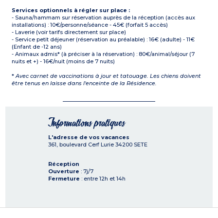
Services optionnels à régler sur place :
- Sauna/hammam sur réservation auprès de la réception (accès aux
installations) : 10€/personne/séance - 45€ (forfait 5 accès)
- Laverie (voir tarifs directement sur place)
- Service petit déjeuner (réservation au préalable) : 16€ (adulte) - 11€
(Enfant de -12 ans)
- Animaux admis* (à préciser à la réservation) : 80€/animal/séjour (7
nuits et +) - 16€/nuit (moins de 7 nuits)
*
Avec carnet de vaccinations à jour et tatouage. Les chiens doivent
être tenus en laisse dans l'enceinte de la Résidence.
Informations pratiques
L'adresse de vos vacances
361, boulevard Cerf Lurie
34200
SETE
Réception
Ouverture
: 7j/7
Fermeture
: entre 12h et 14h