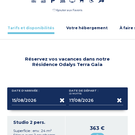
Ajouter aux Favoris
Tarifs et disponibilités
Votre hébergement
À faire
Réservez vos vacances dans notre
Résidence Odalys Terra Gaïa
DATE D'ARRIVÉE :
DATE DE DÉPART :
(2
NUITS
)
Studio 2 pers.
363 €
Superficie : env. 24 m²
Séjour avec 2 couchages