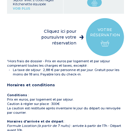
Kitchenette équipée
(réfrigérateur, plaque
VOIR PLUS
vitrocéramique, micro-
ondes mixte)
Salle de bain avec WC
Balcon
VOTRE
Cliquez ici pour
RÉSERVATION
poursuivre votre
réservation
¹Hors frais de dossier - Prix en euros par logement et par séjour
comprenant toutes les charges et taxes, excepté :
La taxe de séjour : 2,88 € par personne et par jour. Gratuit pour les
moins de 18 ans. Payable lors du check-in.
Horaires et conditions
Conditions
:
Prix en euros, par logement et par séjour.
Caution à régler sur place : 300€
La caution est restituée après inventaire le jour du départ ou renvoyée
par courrier.
Horaires d'arrivée et de départ
:
Formule Location (à partir de 7 nuits)
: arrivée à partir de 17h - Départ
avant 10h