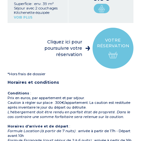
Superficie : env. 39 m²
Séjour avec 2 couchages
Kitchenette équipée
(réfrigérateur, micro-ondes
VOIR PLUS
mixte, plaque
vitrocéramique 4 feux,
lave-vaisselle, cafetière à
capsules)
2 chambres avec 2
VOTRE
Cliquez ici pour
couchages chacune
RÉSERVATION
Salle de douche, WC séparé
poursuivre votre
(sauf appartement
réservation
personne à mobilité
réduite)
*Hors frais de dossier
Horaires et conditions
Conditions
:
Prix en euros, par appartement et par séjour.
Caution à régler sur place : 300€/appartement. La caution est restituée
après inventaire le jour du départ ou détruite.
L'hébergement doit être rendu en parfait état de propreté. Dans le
cas contraire une somme forfaitaire sera retenue sur la caution.
Horaires d'arrivée et de départ
:
Formule Location (à partir de 7 nuits)
: arrivée à partir de 17h - Départ
avant 10h
Formule Escapade (court séjour de 2 à 6 nuits)
: arrivée à partir de 16h