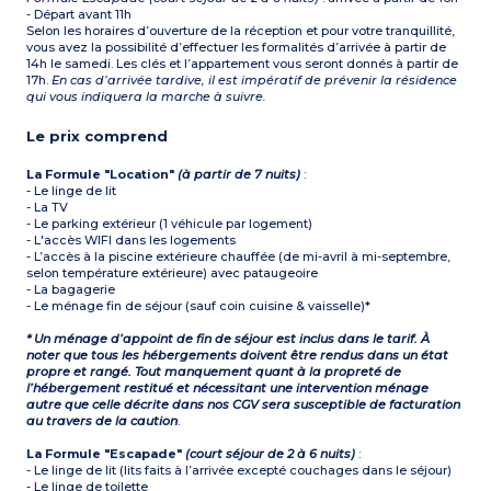
- Départ avant 11h
Selon les horaires d’ouverture de la réception et pour votre tranquillité,
vous avez la possibilité d’effectuer les formalités d’arrivée à partir de
14h le samedi. Les clés et l’appartement vous seront donnés à partir de
17h.
En cas d’arrivée tardive, il est impératif de prévenir la résidence
qui vous indiquera la marche à suivre.
Le prix comprend
La Formule "Location"
(à partir de 7 nuits)
:
- Le linge de lit
- La TV
- Le parking extérieur (1 véhicule par logement)
- L'accès WIFI dans les logements
- L’accès à la piscine extérieure chauffée (de mi-avril à mi-septembre,
selon température extérieure) avec pataugeoire
- La bagagerie
- Le ménage fin de séjour (sauf coin cuisine & vaisselle)*
* Un ménage d’appoint de fin de séjour est inclus dans le tarif. À
noter que tous les hébergements doivent être rendus dans un état
propre et rangé. Tout manquement quant à la propreté de
l’hébergement restitué et nécessitant une intervention ménage
autre que celle décrite dans nos CGV sera susceptible de facturation
au travers de la caution
.
La Formule "Escapade"
(court séjour de 2 à 6 nuits)
:
- Le linge de lit (lits faits à l’arrivée excepté couchages dans le séjour)
- Le linge de toilette