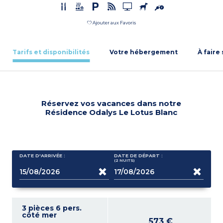
Ajouter aux Favoris
Tarifs et disponibilités
Votre hébergement
À faire
Réservez vos vacances dans notre
Résidence Odalys Le Lotus Blanc
DATE D'ARRIVÉE :
DATE DE DÉPART :
(2
NUITS
)
3 pièces 6 pers.
côté mer
573 €