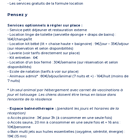
- Les services gratuits de la formule location
Pensez y
Services optionnels à régler sur place :
- Service petit déjeuner et restauration externe
- Location linge de toilette (serviette éponge + draps de bains) :
16€/change/lit
- Location kit bébé (lit + chaise haute + baignoire) : 9€/jour – 35€/séjour
(sur réservation et selon disponibilités)
- Laverie (voir tarifs directement sur place)
- Kit entretien : 6€
- Location d’un box fermé : 30€/semaine (sur réservation et selon
disponibilités)
- Ecole de natation (tarifs à voir sur place)
- Animaux admis* : 80€/séjour/animal (7 nuits et +) - 16€/nuit (moins de
7 nuits)
*
Un seul animal par hébergement avec carnet de vaccinations à
jour et tatouage. Les chiens doivent être tenus en laisse dans
l'enceinte de la résidence
-
Espace balnéothérapie :
(pendant les jours et horaires de la
réception)
o Accès piscine : 3€ pour 3h (à consommer en une seule fois)
o Accès sauna, 20 mn à consommer en une seule fois et + 16 ans :
10€/personne
o Bain multi jets aux huiles essentielles (oxygène, sérénité, énergie) :
19€ (15 mn)