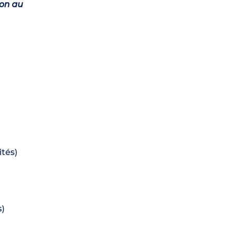
ion au
ités)
s)