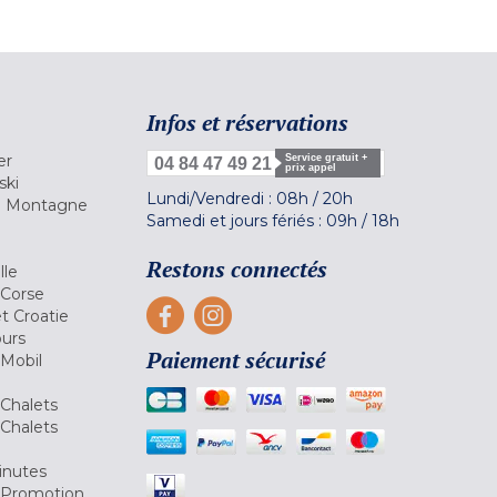
Infos et réservations
er
Service gratuit +
04 84 47 49 21
prix appel
ski
Lundi/Vendredi :
08h
/
20h
la Montagne
Samedi et jours fériés :
09h
/
18h
a
Restons connectés
lle
 Corse
et Croatie
ours
Paiement sécurisé
 Mobil
Chalets
Chalets
inutes
 Promotion