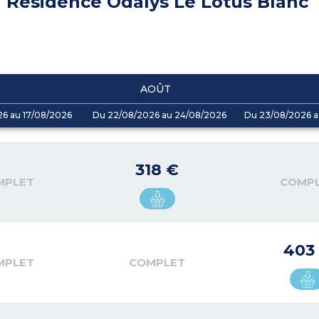
Résidence Odalys Le Lotus Blanc
AOÛT
26 au 17/08/2026
Du 22/08/2026 au 24/08/2026
Du 23/08/2026 a
318 €
MPLET
COMP
403
MPLET
COMPLET