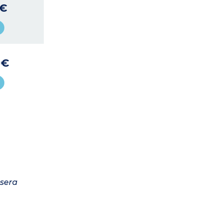
 €
 €
 sera