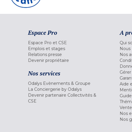
Espace Pro
A pr
Espace Pro et CSE
Qui s
Emplois et stages
Nous 
Relations presse
Nos a
Devenir propriétaire
Condi
Donné
Nos services
Gérer
Garant
Odalys Evènements & Groupe
Aide 
La Conciergerie by Odalys
Menti
Devenir partenaire Collectivités &
Guide
CSE
Théma
Vente
Nos 
Nos g