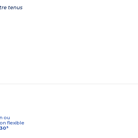
tre tenus
n ou
on flexible
-30³