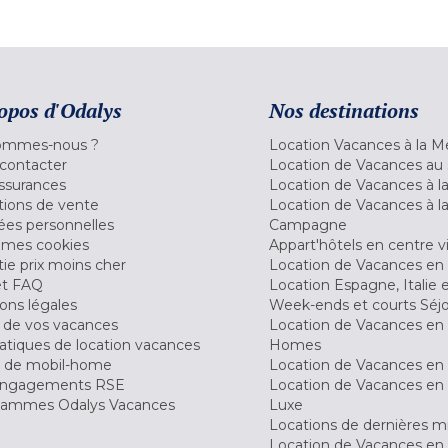
opos d'Odalys
Nos destinations
ommes-nous ?
Location Vacances à la M
contacter
Location de Vacances au 
ssurances
Location de Vacances à 
tions de vente
Location de Vacances à l
es personnelles
Campagne
 mes cookies
Appart'hôtels en centre vi
ie prix moins cher
Location de Vacances en
et FAQ
Location Espagne, Italie 
ons légales
Week-ends et courts Séj
 de vos vacances
Location de Vacances en
tiques de location vacances
Homes
 de mobil-home
Location de Vacances en 
engagements RSE
Location de Vacances en 
ammes Odalys Vacances
Luxe
Locations de dernières m
Location de Vacances en