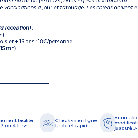
imanche matin (9h à 12h) dans la piscine intérieure
vaccinations à jour et tatouage. Les chiens doivent ê
la réception)
:
s)
is et + 16 ans : 10€/personne
(15 mn)
Annulatio
iement facilité
Check-in en ligne
modificati
 3 ou 4 fois²
facile et rapide
jusqu'à J