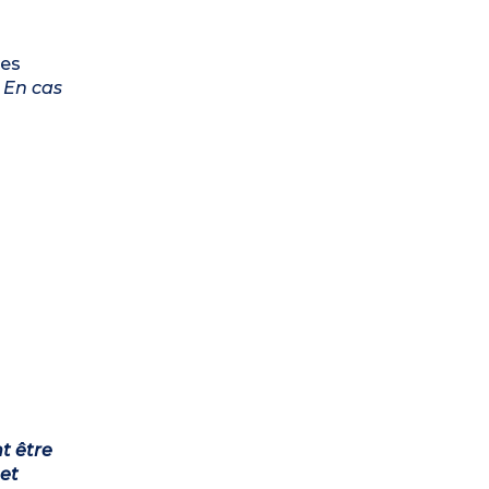
les
.
En cas
t être
et