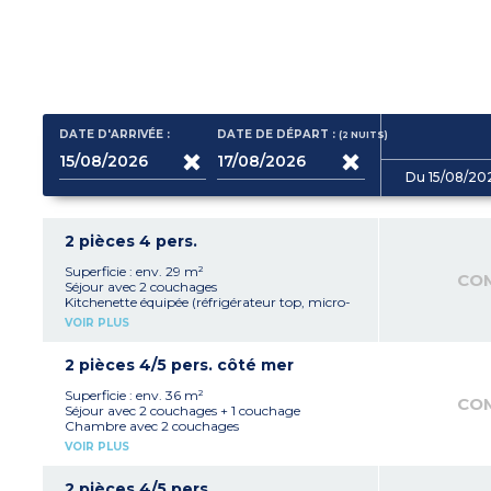
DATE D'ARRIVÉE :
DATE DE DÉPART :
(2
NUITS
)
Du 15/08/20
2 pièces 4 pers.
Superficie : env. 29 m²
CO
Séjour avec 2 couchages
Kitchenette équipée (réfrigérateur top, micro-
ondes mixte, plaque vitrocéramique 2 feux,
VOIR PLUS
cafetière à capsules, lave-vaisselle sauf dans
appartement pour personne à mobilité réduite
et certains logements selon la configuration de
2 pièces 4/5 pers. côté mer
la cuisine)
Chambre avec 2 couchages
Superficie : env. 36 m²
CO
Salle de douche avec WC
Séjour avec 2 couchages + 1 couchage
Chambre avec 2 couchages
Kitchenette équipée (réfrigérateur top, micro-
VOIR PLUS
ondes mixte, plaque vitrocéramique 2 feux,
lave-vaisselle, cafetière à capsules)
Salle de douche avec WC
2 pièces 4/5 pers.