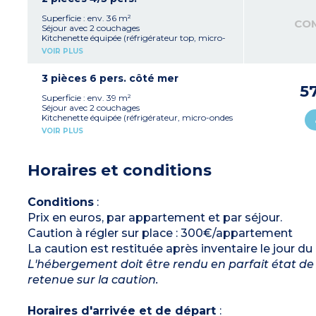
Superficie : env. 36 m²
CO
Séjour avec 2 couchages
Kitchenette équipée (réfrigérateur top, micro-
ondes mixte, plaque vitrocéramique 2 feux,
VOIR PLUS
lave-vaisselle)
Chambre avec 2 couchages
+ 1 couchage
3 pièces 6 pers. côté mer
Salle de douche avec WC
5
Superficie : env. 39 m²
Séjour avec 2 couchages
Kitchenette équipée (réfrigérateur, micro-ondes
mixte, plaque vitrocéramique 4 feux, lave-
VOIR PLUS
vaisselle, cafetière à capsules)
2 chambres avec 2 couchages chacune
Salle de douche, WC séparé (sauf appartement
Horaires et conditions
personne à mobilité réduite)
Conditions
:
Prix en euros, par appartement et par séjour.
Caution à régler sur place : 300€/appartement
La caution est restituée après inventaire le jour du
L'hébergement doit être rendu en parfait état de 
retenue sur la caution.
Horaires d'arrivée et de départ
: