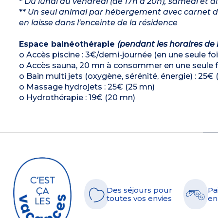
*
Du lundi au vendredi (de 17h à 20h), samedi et d
**
Un seul animal par hébergement avec carnet de 
en laisse dans l'enceinte de la résidence
Espace balnéothérapie
(pendant les horaires de 
o Accès piscine : 3€/demi-journée (en une seule foi
o Accès sauna, 20 mn à consommer en une seule fo
o Bain multi jets (oxygène, sérénité, énergie) : 25€ 
o Massage hydrojets : 25€ (25 mn)
o Hydrothérapie : 19€ (20 mn)
Des séjours pour
Pa
toutes vos envies
en