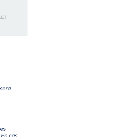
LET
 sera
les
.
En cas