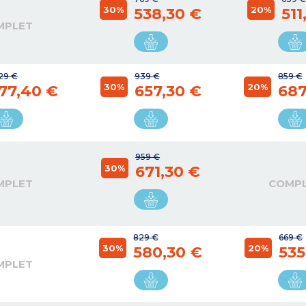
30%
20%
538,30 €
511
MPLET
629 €
939 €
859 €
30%
20%
77,40 €
657,30 €
687
959 €
30%
671,30 €
MPLET
COMP
829 €
669 €
30%
20%
580,30 €
535
MPLET