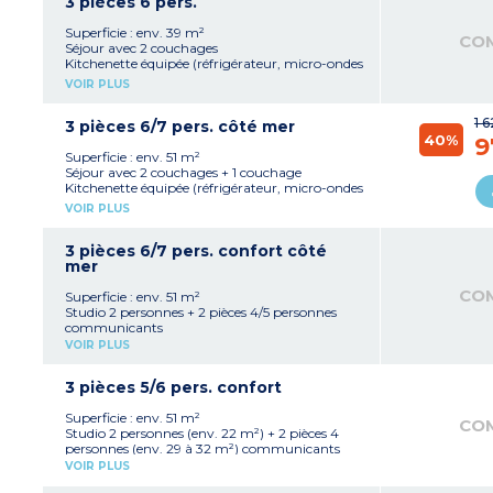
Salle de douche, WC séparé (sauf appartement
3 pièces 6 pers.
personne à mobilité réduite)
Superficie : env. 39 m²
CO
Séjour avec 2 couchages
Kitchenette équipée (réfrigérateur, micro-ondes
mixte, plaque vitrocéramique 4 feux, lave-
VOIR PLUS
vaisselle, cafetière à capsules)
2 chambres avec 2 couchages chacune
1 
Salle de douche, WC séparé
3 pièces 6/7 pers. côté mer
40%
9
Superficie : env. 51 m²
Séjour avec 2 couchages + 1 couchage
Kitchenette équipée (réfrigérateur, micro-ondes
mixte, plaque vitrocéramique 4 feux, lave-
VOIR PLUS
vaisselle, cafetière à capsules)
2 chambres avec 2 couchages chacune
2 salles de douche, WC séparé
3 pièces 6/7 pers. confort côté
mer
CO
Superficie : env. 51 m²
Studio 2 personnes + 2 pièces 4/5 personnes
communicants
VOIR PLUS
3 pièces 5/6 pers. confort
Superficie : env. 51 m²
CO
Studio 2 personnes (env. 22 m²) + 2 pièces 4
personnes (env. 29 à 32 m²) communicants
VOIR PLUS