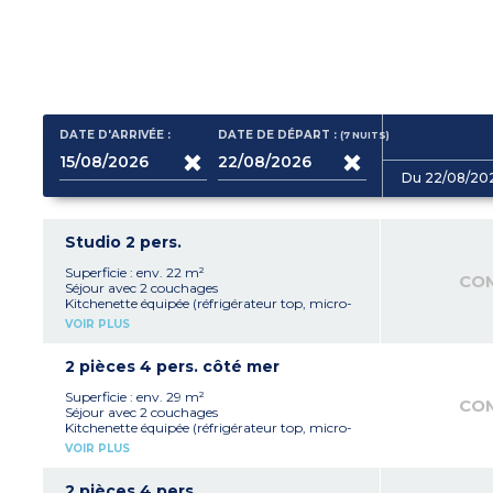
DATE D'ARRIVÉE :
DATE DE DÉPART :
(7
NUITS
)
Du 22/08/20
Studio 2 pers.
Superficie : env. 22 m²
CO
Séjour avec 2 couchages
Kitchenette équipée (réfrigérateur top, micro-
ondes mixte, plaque vitrocéramique 2 feux,
VOIR PLUS
cafetière à capsules)
Salle de douche avec WC
2 pièces 4 pers. côté mer
Superficie : env. 29 m²
CO
Séjour avec 2 couchages
Kitchenette équipée (réfrigérateur top, micro-
ondes mixte, plaque vitrocéramique 2 feux,
VOIR PLUS
lave-vaisselle, cafetière à capsules)
Chambre avec 2 couchages
Salle de douche avec WC
2 pièces 4 pers.