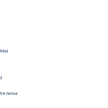
ités)
s)
tre tenus