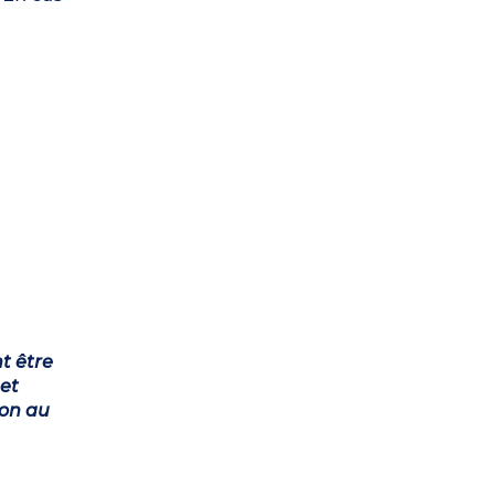
t être
et
ion au