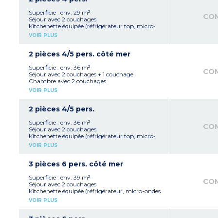
Superficie : env. 29 m²
CO
Séjour avec 2 couchages
Kitchenette équipée (réfrigérateur top, micro-
ondes mixte, plaque vitrocéramique 2 feux,
VOIR PLUS
cafetière à capsules, lave-vaisselle sauf dans
appartement pour personne à mobilité réduite
et certains logements selon la configuration de
2 pièces 4/5 pers. côté mer
la cuisine)
Chambre avec 2 couchages
Superficie : env. 36 m²
CO
Salle de douche avec WC
Séjour avec 2 couchages + 1 couchage
Chambre avec 2 couchages
Kitchenette équipée (réfrigérateur top, micro-
VOIR PLUS
ondes mixte, plaque vitrocéramique 2 feux,
lave-vaisselle, cafetière à capsules)
Salle de douche avec WC
2 pièces 4/5 pers.
Superficie : env. 36 m²
CO
Séjour avec 2 couchages
Kitchenette équipée (réfrigérateur top, micro-
ondes mixte, plaque vitrocéramique 2 feux,
VOIR PLUS
lave-vaisselle)
Chambre avec 2 couchages
+ 1 couchage
3 pièces 6 pers. côté mer
Salle de douche avec WC
Superficie : env. 39 m²
CO
Séjour avec 2 couchages
Kitchenette équipée (réfrigérateur, micro-ondes
mixte, plaque vitrocéramique 4 feux, lave-
VOIR PLUS
vaisselle, cafetière à capsules)
2 chambres avec 2 couchages chacune