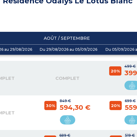
Résidence Odalys Le Lotus Blanc
AOÛT / SEPTEMBRE
26 au 29/08/2026
Du 29/08/2026 au 05/09/2026
Du 05/09/2026 a
499 €
20%
399
MPLET
COMPLET
849 €
699 €
30%
20%
594,30 €
559
MPLET
689 €
519 €