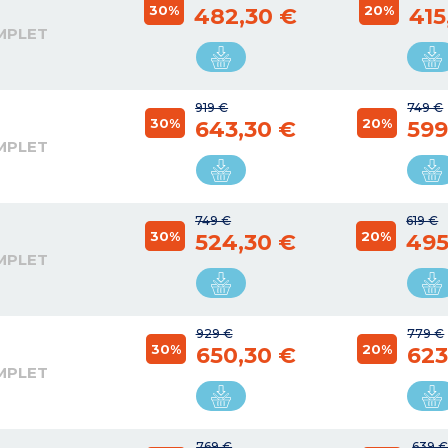
30%
20%
482,30 €
415
MPLET
919 €
749 €
30%
20%
643,30 €
599
MPLET
749 €
619 €
30%
20%
524,30 €
495
MPLET
929 €
779 €
30%
20%
650,30 €
623
MPLET
769 €
639 