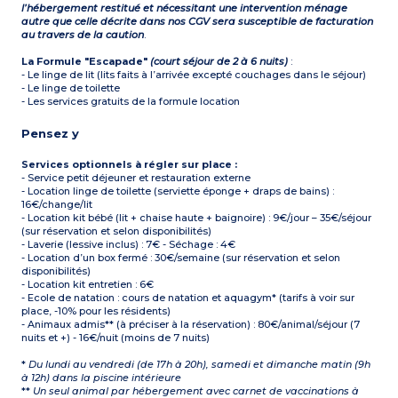
l’hébergement restitué et nécessitant une intervention ménage
autre que celle décrite dans nos CGV sera susceptible de facturation
au travers de la caution
.
La Formule "Escapade"
(court séjour de 2 à 6 nuits)
:
- Le linge de lit (lits faits à l’arrivée excepté couchages dans le séjour)
- Le linge de toilette
- Les services gratuits de la formule location
Pensez y
Services optionnels à régler sur place :
- Service petit déjeuner et restauration externe
- Location linge de toilette (serviette éponge + draps de bains) :
16€/change/lit
- Location kit bébé (lit + chaise haute + baignoire) : 9€/jour – 35€/séjour
(sur réservation et selon disponibilités)
- Laverie (lessive inclus) : 7€ - Séchage : 4€
- Location d’un box fermé : 30€/semaine (sur réservation et selon
disponibilités)
- Location kit entretien : 6€
- Ecole de natation : cours de natation et aquagym* (tarifs à voir sur
place, -10% pour les résidents)
- Animaux admis** (à préciser à la réservation) : 80€/animal/séjour (7
nuits et +) - 16€/nuit (moins de 7 nuits)
*
Du lundi au vendredi (de 17h à 20h), samedi et dimanche matin (9h
à 12h) dans la piscine intérieure
**
Un seul animal par hébergement avec carnet de vaccinations à