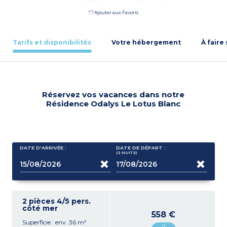
Ajouter aux Favoris
Tarifs et disponibilités
Votre hébergement
À faire
Réservez vos vacances dans notre
Résidence Odalys Le Lotus Blanc
DATE D'ARRIVÉE :
DATE DE DÉPART :
(2
NUITS
)
2 pièces 4/5 pers.
côté mer
558 €
Superficie : env. 36 m²