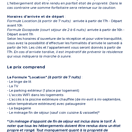
L'hébergement doit être rendu en parfait état de propreté. Dans le
cas contraire une somme forfaitaire sera retenue sur la caution.
Horaires d'arrivée et de départ
:
Formule Location (à partir de 7 nuits)
: arrivée à partir de 17h - Départ
avant 10h
Formule Escapade (court séjour de 2 à 6 nuits)
:arrivée à partir de 16h -
Départ avant 11h
Selon les horaires d’ouverture de la réception et pour votre tranquillité,
vous avez la possibilité d’effectuer les formalités d’arrivée le samedi à
partir de 14h. Les clés et l’appartement vous seront donnés à partir de
17h.
En cas d’arrivée tardive, il est impératif de prévenir la résidence
qui vous indiquera la marche à suivre.
Le prix comprend
La Formule "Location"
(à partir de 7 nuits)
:
- Le linge de lit
- La TV
- Le parking extérieur (1 place par logement)
- L'accès WIFI dans les logements
- L’accès à la piscine extérieure chauffée (de mi-avril à mi-septembre,
selon température extérieure) avec pataugeoire
- La bagagerie
- Le ménage fin de séjour (sauf coin cuisine & vaisselle)*
* Un ménage d’appoint de fin de séjour est inclus dans le tarif. À
noter que tous les hébergements doivent être rendus dans un état
propre et rangé. Tout manquement quant à la propreté de