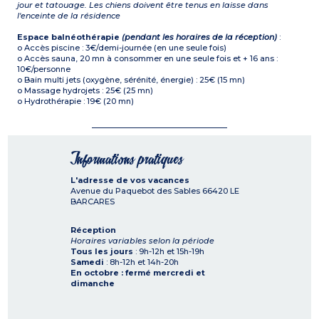
jour et tatouage. Les chiens doivent être tenus en laisse dans
l'enceinte de la résidence
Espace balnéothérapie
(pendant les horaires de la réception)
:
o Accès piscine : 3€/demi-journée (en une seule fois)
o Accès sauna, 20 mn à consommer en une seule fois et + 16 ans :
10€/personne
o Bain multi jets (oxygène, sérénité, énergie) : 25€ (15 mn)
o Massage hydrojets : 25€ (25 mn)
o Hydrothérapie : 19€ (20 mn)
Informations pratiques
L'adresse de vos vacances
Avenue du Paquebot des Sables
66420
LE
BARCARES
Réception
Horaires variables selon la période
Tous les jours
: 9h-12h et 15h-19h
Samedi
: 8h-12h et 14h-20h
En octobre : fermé mercredi et
dimanche