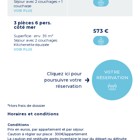
Séjour avec 2 couchages + 1
couchage
Chambre avec 2
VOIR PLUS
couchages
Kitchenette équipée
3 pièces 6 pers.
(réfrigérateur top, micro-
côté mer
ondes mixte, plaque
573 €
vitrocéramique 2 feux,
Superficie : env. 39 m²
lave-vaisselle, cafetière à
Séjour avec 2 couchages
capsules)
Kitchenette équipée
Salle de douche avec WC
(réfrigérateur, micro-ondes
VOIR PLUS
mixte, plaque
vitrocéramique 4 feux,
lave-vaisselle, cafetière à
capsules)
2 chambres avec 2
VOTRE
Cliquez ici pour
couchages chacune
RÉSERVATION
Salle de douche, WC séparé
poursuivre votre
(sauf appartement
réservation
personne à mobilité
réduite)
*Hors frais de dossier
Horaires et conditions
Conditions
:
Prix en euros, par appartement et par séjour.
Caution à régler sur place : 300€/appartement
La caution est restituée après inventaire le jour du départ ou détruite.