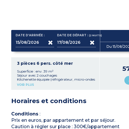
DATE D'ARRIVÉE :
DATE DE DÉPART :
(2
NUITS
)
Du 15/08/20
3 pièces 6 pers. côté mer
5
Superficie : env. 39 m²
Séjour avec 2 couchages
Kitchenette équipée (réfrigérateur, micro-ondes
mixte, plaque vitrocéramique 4 feux, lave-
VOIR PLUS
vaisselle, cafetière à capsules)
2 chambres avec 2 couchages chacune
Salle de douche, WC séparé (sauf appartement
Horaires et conditions
personne à mobilité réduite)
Conditions
:
Prix en euros, par appartement et par séjour.
Caution à régler sur place : 300€/appartement