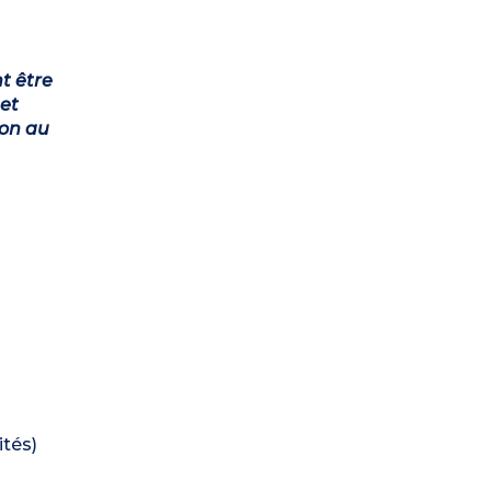
t être
et
ion au
ités)