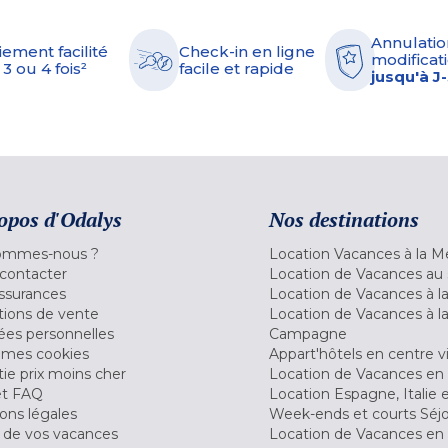
Annulatio
iement facilité
Check-in en ligne
modificati
 3 ou 4 fois²
facile et rapide
jusqu'à J
opos d'Odalys
Nos destinations
ommes-nous ?
Location Vacances à la M
contacter
Location de Vacances au 
ssurances
Location de Vacances à 
tions de vente
Location de Vacances à l
es personnelles
Campagne
 mes cookies
Appart'hôtels en centre vi
ie prix moins cher
Location de Vacances en
et FAQ
Location Espagne, Italie 
ons légales
Week-ends et courts Séj
 de vos vacances
Location de Vacances en