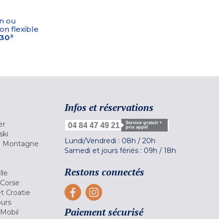
n ou
on flexible
-30³
Infos et réservations
er
Service gratuit +
04 84 47 49 21
prix appel
ski
Lundi/Vendredi :
08h
/
20h
la Montagne
Samedi et jours fériés :
09h
/
18h
a
Restons connectés
lle
 Corse
et Croatie
ours
Paiement sécurisé
 Mobil