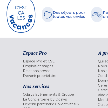
Des séjours pour
Pa
toutes vos envies
en
Espace Pro
A pr
Espace Pro et CSE
Qui s
Emplois et stages
Nous 
Relations presse
Nos a
Devenir propriétaire
Condi
Donné
Nos services
Gérer
Garant
Odalys Evènements & Groupe
Aide 
La Conciergerie by Odalys
Menti
Devenir partenaire Collectivités &
Guide