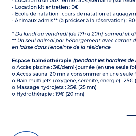
- Location d’un box fermé : 30€/semaine (sur réserv
- Location kit entretien : 6€
- Ecole de natation : cours de natation et aquagym* 
- Animaux admis** (à préciser à la réservation) : 80
*
Du lundi au vendredi (de 17h à 20h), samedi et d
**
Un seul animal par hébergement avec carnet de 
en laisse dans l'enceinte de la résidence
Espace balnéothérapie
(pendant les horaires de 
o Accès piscine : 3€/demi-journée (en une seule foi
o Accès sauna, 20 mn à consommer en une seule fo
o Bain multi jets (oxygène, sérénité, énergie) : 25€ 
o Massage hydrojets : 25€ (25 mn)
o Hydrothérapie : 19€ (20 mn)