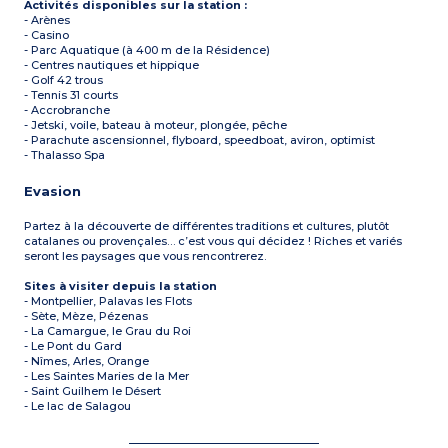
Activités disponibles sur la station :
- Arènes
- Casino
- Parc Aquatique (à 400 m de la Résidence)
- Centres nautiques et hippique
- Golf 42 trous
- Tennis 31 courts
- Accrobranche
- Jetski, voile, bateau à moteur, plongée, pêche
- Parachute ascensionnel, flyboard, speedboat, aviron, optimist
- Thalasso Spa
Evasion
Partez à la découverte de différentes traditions et cultures, plutôt
catalanes ou provençales… c’est vous qui décidez ! Riches et variés
seront les paysages que vous rencontrerez.
Sites à visiter depuis la station
- Montpellier, Palavas les Flots
- Sète, Mèze, Pézenas
- La Camargue, le Grau du Roi
- Le Pont du Gard
- Nîmes, Arles, Orange
- Les Saintes Maries de la Mer
- Saint Guilhem le Désert
- Le lac de Salagou