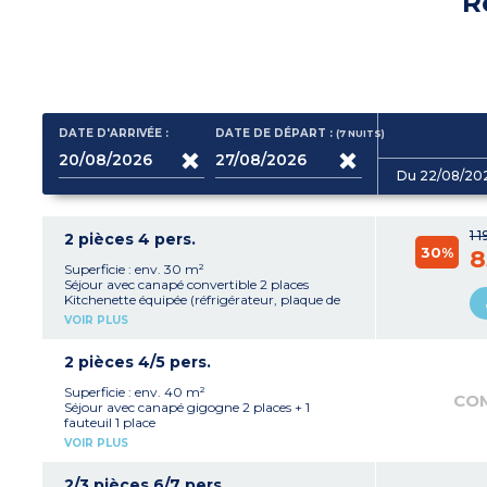
R
DATE D'ARRIVÉE :
DATE DE DÉPART :
(7
NUITS
)
Du 22/08/20
1 
2 pièces 4 pers.
30%
8
Superficie : env. 30 m²
Séjour avec canapé convertible 2 places
Kitchenette équipée (réfrigérateur, plaque de
cuisson, micro-ondes, lave-vaisselle, cafetière à
VOIR PLUS
capsules)
1 chambre cabine avec 2 lits superposés
Salle de douche avec WC et sèche-cheveux
2 pièces 4/5 pers.
Climatisation
En rez-de-chaussée (côté Est/Thalasso)
Superficie : env. 40 m²
CO
Séjour avec canapé gigogne 2 places + 1
fauteuil 1 place
Kitchenette équipée (réfrigérateur, plaques de
VOIR PLUS
cuisson, micro-ondes, lave-vaisselle, cafetière à
capsules)
1 chambre avec 1 lit double (140 cm) ou lits
2/3 pièces 6/7 pers.