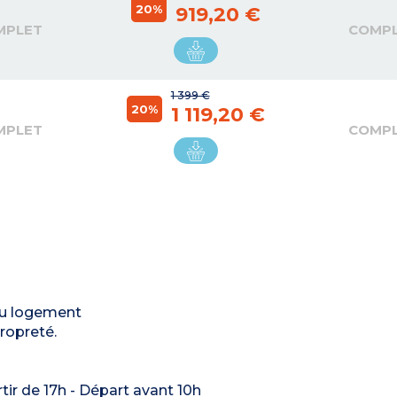
20%
919,20 €
MPLET
COMP
1 399 €
20%
1 119,20 €
MPLET
COMP
du logement
ropreté.
rtir de 17h - Départ avant 10h