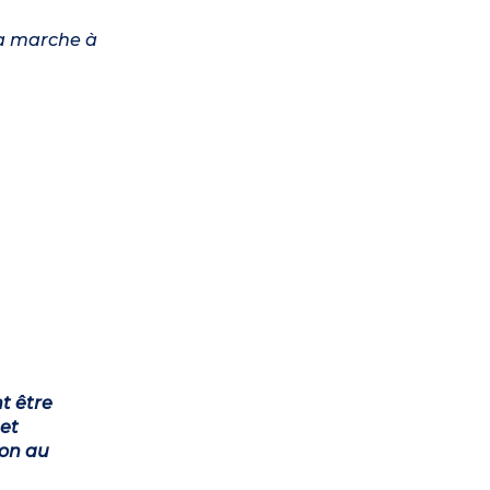
la marche à
t être
et
ion au