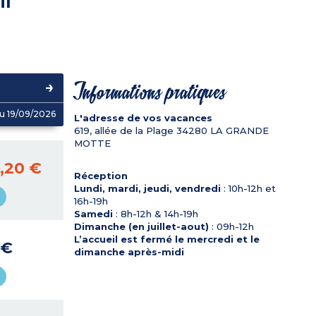
il
Informations pratiques
u 19/09/2026
L'adresse de vos vacances
619, allée de la Plage
34280
LA GRANDE
MOTTE
,20 €
Réception
Lundi, mardi, jeudi, vendredi
: 10h-12h et
16h-19h
Samedi
: 8h-12h & 14h-19h
Dimanche (en juillet-aout)
: 09h-12h
L’accueil est fermé le mercredi et le
 €
dimanche après-midi