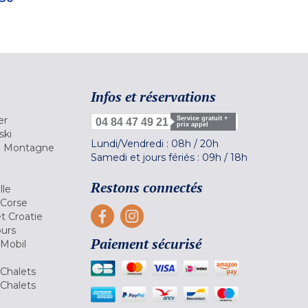
Infos et réservations
er
Service gratuit +
04 84 47 49 21
prix appel
ski
Lundi/Vendredi :
08h
/
20h
la Montagne
Samedi et jours fériés :
09h
/
18h
a
Restons connectés
lle
 Corse
et Croatie
ours
Paiement sécurisé
 Mobil
Chalets
Chalets