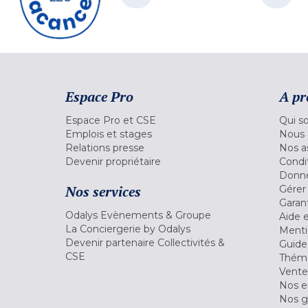
Espace Pro
A pr
Espace Pro et CSE
Qui s
Emplois et stages
Nous 
Relations presse
Nos a
Devenir propriétaire
Condi
Donné
Nos services
Gérer
Garant
Odalys Evènements & Groupe
Aide 
La Conciergerie by Odalys
Menti
Devenir partenaire Collectivités &
Guide
CSE
Théma
Vente
Nos 
Nos g