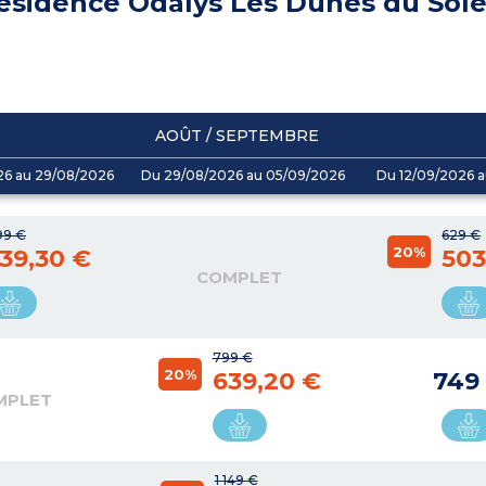
ésidence Odalys Les Dunes du Sole
AOÛT / SEPTEMBRE
26 au 29/08/2026
Du 29/08/2026 au 05/09/2026
Du 12/09/2026 a
199 €
629 €
20%
39,30 €
503
COMPLET
799 €
20%
639,20 €
749
MPLET
1 149 €