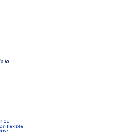
)
e la
n ou
on flexible
-30³