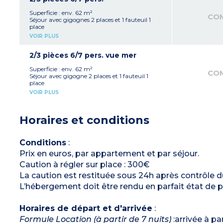
jumeaux
Salle de douche avec WC, sèche-cheveux
Superficie : env. 62 m²
CO
Climatisation
Séjour avec gigognes 2 places et 1 fauteuil 1
Au rez-de-chaussée (côté Ouest/Mer :
place
réservé en priorité aux personnes à mobilité
Kitchenette équipée (réfrigérateur, plaques de
VOIR PLUS
réduite), au 1er et 2ème étage (côté
cuisson, micro-ondes, lave-vaisselle, cafetière à
Est/Thalasso)
capsules)
1 chambre avec 1 lit double (160 cm) avec
2/3 pièces 6/7 pers. vue mer
douche et WC
1 chambre avec 2 lits superposés
Superficie : env. 62 m²
CO
1 salle de douche avec sèche-cheveux
Séjour avec gigogne 2 places et 1 fauteuil 1
WC séparé
place
Climatisation
Kitchenette équipée (réfrigérateur, plaques de
VOIR PLUS
Au 1er et 2e étage (côté Ouest/Mer)
cuisson, micro-ondes, lave-vaisselle, cafetière à
capsules)
1 chambre avec 1 lit double (160 cm)
Horaires et conditions
1 chambre avec 2 lits superposés
2 salles de douche, sèche-cheveux
1 WC séparé
Climatisation
Conditions
:
Situé au 3e étage : accessible par ascenseur
Prix en euros, par appartement et par séjour.
jusqu'au 2e étage, puis par les escaliers.
Appartement Vue Mer
Caution à régler sur place : 300€
La caution est restituée sous 24h après contrôle 
L’hébergement doit être rendu en parfait état de p
Horaires de départ et d'arrivée
:
Formule Location (à partir de 7 nuits)
:arrivée à pa