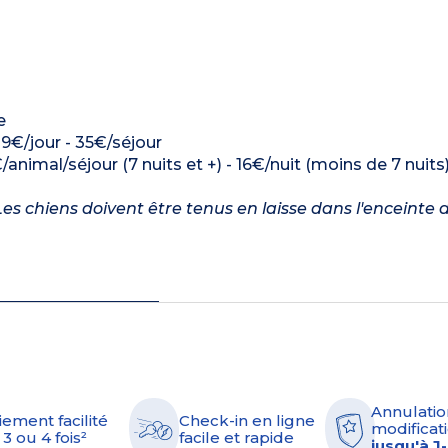
e
: 9€/jour - 35€/séjour
/animal/séjour (7 nuits et +) - 16€/nuit (moins de 7 nuits
es chiens doivent être tenus en laisse dans l'enceinte d
Annulatio
iement facilité
Check-in en ligne
modificati
 3 ou 4 fois²
facile et rapide
jusqu'à J