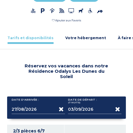
Ajouter aux Favoris
Tarifs et disponibilités
Votre hébergement
À faire
Réservez vos vacances dans notre
Résidence Odalys Les Dunes du
Soleil
DATE D'ARRIVÉE :
DATE DE DÉPART :
(7
NUITS
)
2/3 pièces 6/7