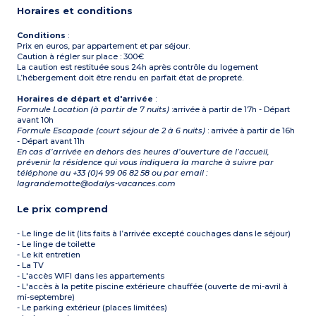
Horaires et conditions
Conditions
:
Prix en euros, par appartement et par séjour.
Caution à régler sur place : 300€
La caution est restituée sous 24h après contrôle du logement
L’hébergement doit être rendu en parfait état de propreté.
Horaires de départ et d'arrivée
:
Formule Location (à partir de 7 nuits)
:arrivée à partir de 17h - Départ
avant 10h
Formule Escapade (court séjour de 2 à 6 nuits)
: arrivée à partir de 16h
- Départ avant 11h
En cas d’arrivée en dehors des heures d’ouverture de l’accueil,
prévenir la résidence qui vous indiquera la marche à suivre par
téléphone au +33 (0)4 99 06 82 58 ou par email :
lagrandemotte@odalys-vacances.com
Le prix comprend
- Le linge de lit (lits faits à l’arrivée excepté couchages dans le séjour)
- Le linge de toilette
- Le kit entretien
- La TV
- L'accès WIFI dans les appartements
- L'accès à la petite piscine extérieure chauffée (ouverte de mi-avril à
mi-septembre)
- Le parking extérieur (places limitées)