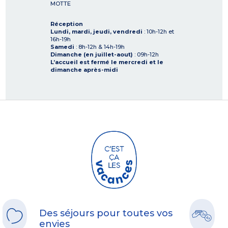
MOTTE
Réception
Lundi, mardi, jeudi, vendredi
: 10h-12h et
16h-19h
Samedi
: 8h-12h & 14h-19h
Dimanche (en juillet-aout)
: 09h-12h
L’accueil est fermé le mercredi et le
dimanche après-midi
Des séjours pour toutes vos
envies