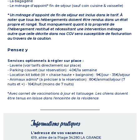
- La bagagerie
- Le ménage d'appoint* fin de séjour (sauf coin cuisine & vaisselle)
* Un ménage d’appoint de fin de séjour est inclus dans le tarif. À
noter que tous les hébergements doivent être rendus dans un état
propre et rangé. Tout manquement quant à la propreté de
l’hébergement restitué et nécessitant une intervention ménage
autre que celle décrite dans nos CGV sera susceptible de facturation
au travers de la caution
.
Pensez y
Services optionnels à régler sur place :
- Laverie (voir tarifs directement sur place)
- Parking couvert (sur réservation) : 40€/la semaine
- Location kit bébé (lit + chaise haute + baignoire) : 9€/jour - 35€/séjour
- Animaux admis* (à préciser à la réservation) : 80€/animal/séjour (7
nuits et +) - 16€/nuit (moins de 7 nuits)
*
Avec carnet de vaccinations à jour et tatouage. Les chiens doivent
être tenus en laisse dans l'enceinte de la résidence
Informations pratiques
L'adresse de vos vacances
619, allée de la Plage
34280
LA GRANDE