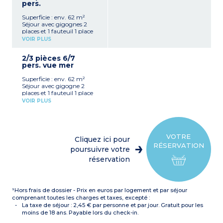
pers.
Superficie : env. 62 m²
Séjour avec gigognes 2
places et 1 fauteuil 1 place
Kitchenette équipée
VOIR PLUS
(réfrigérateur, plaques de
cuisson, micro-ondes, lave-
2/3 pièces 6/7
vaisselle, cafetière à
pers. vue mer
capsules)
1 chambre avec 1 lit double
Superficie : env. 62 m²
(160 cm) avec douche et
Séjour avec gigogne 2
WC
places et 1 fauteuil 1 place
1 chambre avec 2 lits
Kitchenette équipée
superposés
VOIR PLUS
(réfrigérateur, plaques de
1 salle de douche avec
cuisson, micro-ondes, lave-
sèche-cheveux
vaisselle, cafetière à
WC séparé
capsules)
Climatisation
1 chambre avec 1 lit double
Au 1er et 2e étage (côté
VOTRE
Cliquez ici pour
(160 cm)
Ouest/Mer)
RÉSERVATION
1 chambre avec 2 lits
poursuivre votre
superposés
réservation
2 salles de douche, sèche-
cheveux
1 WC séparé
Climatisation
¹Hors frais de dossier - Prix en euros par logement et par séjour
Situé au 3e étage :
accessible par ascenseur
comprenant toutes les charges et taxes, excepté :
jusqu'au 2e étage, puis
La taxe de séjour : 2,45 € par personne et par jour. Gratuit pour les
par les escaliers.
moins de 18 ans. Payable lors du check-in.
Appartement Vue Mer