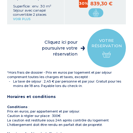
30%
839,30 €
Superficie : env. 30 m²
Séjour avec canapé
convertible 2 places
Kitchenette équipée
VOIR PLUS
(réfrigérateur, plaque de
cuisson, micro-ondes, lave-
vaisselle, cafetière à
capsules)
1 chambre cabine avec 2
VOTRE
Cliquez ici pour
lits superposés
RÉSERVATION
Salle de douche avec WC et
poursuivre votre
sèche-cheveux
réservation
Climatisation
En rez-de-chaussée (côté
Est/Thalasso)
¹Hors frais de dossier - Prix en euros par logement et par séjour
comprenant toutes les charges et taxes, excepté :
La taxe de séjour : 2,45 € par personne et par jour. Gratuit pour les
moins de 18 ans. Payable lors du check-in.
Horaires et conditions
Conditions
:
Prix en euros, par appartement et par séjour.
Caution à régler sur place : 300€
La caution est restituée sous 24h après contrôle du logement
L’hébergement doit être rendu en parfait état de propreté.