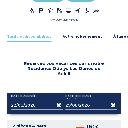
Ajouter aux Favoris
Tarifs et disponibilités
Votre hébergement
À faire
Réservez vos vacances dans notre
Résidence Odalys Les Dunes du
Soleil
DATE D'ARRIVÉE :
DATE DE DÉPART :
(7
NUITS
)
2 pièces 4 pers.
1 199 €