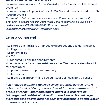
Horaires de départ et d'arrivée
:
Formule Location (à partir de 7 nuits)
:arrivée à partir de 17h - Départ
avant 10h
Formule Escapade (court séjour de 2 à 6 nuits)
: arrivée à partir de 16h
- Départ avant 11h
En cas d’arrivée en dehors des heures d’ouverture de l’accueil,
prévenir la résidence qui vous indiquera la marche à suivre par
téléphone au +33 (0)4 99 06 82 58 ou par email :
lagrandemotte@odalys-vacances.com
Le prix comprend
- Le linge de lit (lits faits à l’arrivée excepté couchages dans le séjour)
- Le linge de toilette
- Le kit entretien
- La TV
- L'accès WIFI dans les appartements
- L'accès à la petite piscine extérieure chauffée (ouverte de mi-avril à
mi-septembre)
- Le parking extérieur (places limitées)
- La bagagerie
- Le ménage d'appoint* fin de séjour (sauf coin cuisine & vaisselle)
* Un ménage d’appoint de fin de séjour est inclus dans le tarif. À
noter que tous les hébergements doivent être rendus dans un état
propre et rangé. Tout manquement quant à la propreté de
l’hébergement restitué et nécessitant une intervention ménage
autre que celle décrite dans nos CGV sera susceptible de facturation
au travers de la caution
.