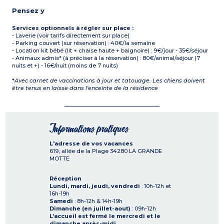
Pensez y
Services optionnels à régler sur place :
- Laverie (voir tarifs directement sur place)
- Parking couvert (sur réservation) : 40€/la semaine
- Location kit bébé (lit + chaise haute + baignoire) : 9€/jour - 35€/séjour
- Animaux admis* (à préciser à la réservation) : 80€/animal/séjour (7
nuits et +) - 16€/nuit (moins de 7 nuits)
*
Avec carnet de vaccinations à jour et tatouage. Les chiens doivent
être tenus en laisse dans l'enceinte de la résidence
Informations pratiques
L'adresse de vos vacances
619, allée de la Plage
34280
LA GRANDE
MOTTE
Réception
Lundi, mardi, jeudi, vendredi
: 10h-12h et
16h-19h
Samedi
: 8h-12h & 14h-19h
Dimanche (en juillet-aout)
: 09h-12h
L’accueil est fermé le mercredi et le
dimanche après-midi