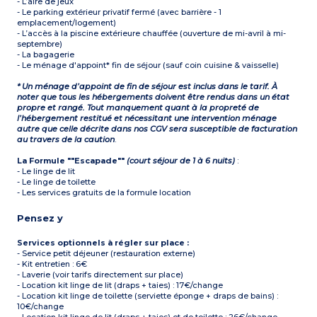
- L’aire de jeux
- Le parking extérieur privatif fermé (avec barrière - 1
emplacement/logement)
- L’accès à la piscine extérieure chauffée (ouverture de mi-avril à mi-
septembre)
- La bagagerie
- Le ménage d'appoint* fin de séjour (sauf coin cuisine & vaisselle)
* Un ménage d’appoint de fin de séjour est inclus dans le tarif. À
noter que tous les hébergements doivent être rendus dans un état
propre et rangé. Tout manquement quant à la propreté de
l’hébergement restitué et nécessitant une intervention ménage
autre que celle décrite dans nos CGV sera susceptible de facturation
au travers de la caution
.
La Formule ""Escapade""
(court séjour de 1 à 6 nuits)
:
- Le linge de lit
- Le linge de toilette
- Les services gratuits de la formule location
Pensez y
Services optionnels à régler sur place :
- Service petit déjeuner (restauration externe)
- Kit entretien : 6€
- Laverie (voir tarifs directement sur place)
- Location kit linge de lit (draps + taies) : 17€/change
- Location kit linge de toilette (serviette éponge + draps de bains) :
10€/change