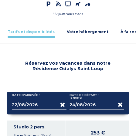
Ajouter aux Favoris
Tarifs et disponibilités
Votre hébergement
À faire
Réservez vos vacances dans notre
Résidence Odalys Saint Loup
DATE D'ARRIVÉE :
DATE DE DÉPART :
(2
NUITS
)
Studio 2 pers.
253 €
Superficie : env. 18 m²