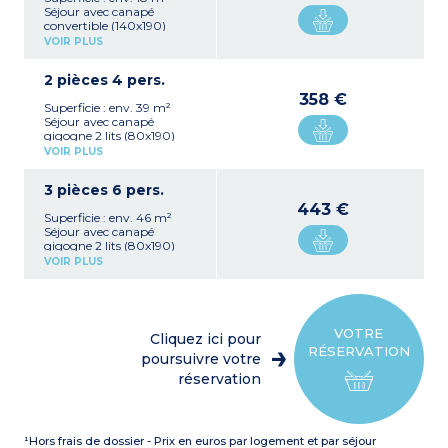
Séjour avec canapé
convertible (140x190)
Kitchenette équipée
VOIR PLUS
(plaque vitrocéramique,
micro-ondes, frigo)
2 pièces 4 pers.
Salle de douche avec WC,
coffre-fort
358 €
Superficie : env. 39 m²
Balcon
Séjour avec canapé
gigogne 2 lits (80x190)
Kitchenette équipée
VOIR PLUS
(plaque vitrocéramique,
micro-ondes, lave-vaisselle,
3 pièces 6 pers.
frigo)
Chambre avec 2 lits
443 €
Superficie : env. 46 m²
(80x190)
Séjour avec canapé
Salle de bains, WC séparé,
gigogne 2 lits (80x190)
coffre-fort
Kitchenette équipée
Balcon ou terrasse
VOIR PLUS
(plaque vitrocéramique,
micro-ondes, lave-vaisselle,
frigo/congélateur)
2 chambres avec 2 lits
(80x190)
VOTRE
Cliquez ici pour
Salle de bains, WC séparé,
RÉSERVATION
coffre-fort
poursuivre votre
Balcon ou terrasse
réservation
¹Hors frais de dossier - Prix en euros par logement et par séjour