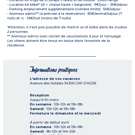
- Location kit linge de lit (draps + taies) et de toilette : 26€/change
- Location kit bébé* (lit + chaise haute + baignoire) : 9€/jour – 35€/séjour
- Parking emplacement supplémentaire (nombre limité) : 55€/séjour
- Animaux admis** (à préciser à la réservation) : 80€/animal/séjour (7
nuits et +) - 16€/nuit (moins de 7 nuits)
*Attention, il n’est pas possible de mettre un lit bébé dans les studios
2 personnes
**
Animaux admis avec carnet de vaccinations à jour et tatouage.
Les chiens doivent être tenus en laisse dans l'enceinte de la
résidence.
Informations pratiques
L'adresse de vos vacances
Avenue des Soldats
34300
CAP D'AGDE
Réception
Jusqu’à fin mars
En semaine
: 10h-12h et 15h-18h
Samedi
: 10h-12h et 15h-18h
Fermeture le dimanche et le mercredi
À partir de début avril
En semaine
: 10h-12h et 15h-18h
Samedi
: 8h-12h et 14h-20h