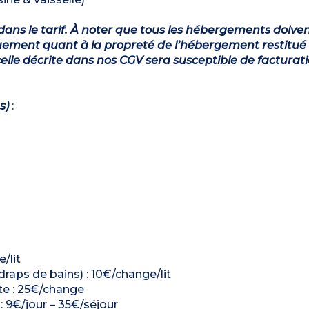
dans le tarif. À noter que tous les hébergements doiven
ement quant à la propreté de l’hébergement restitué 
lle décrite dans nos CGV sera susceptible de facturat
s)
:
e/lit
 draps de bains) : 10€/change/lit
ette : 25€/change
 : 9€/jour – 35€/séjour