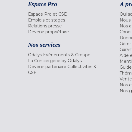
Espace Pro
A pr
Espace Pro et CSE
Qui s
Emplois et stages
Nous 
Relations presse
Nos a
Devenir propriétaire
Condi
Donné
Nos services
Gérer
Garant
Odalys Evènements & Groupe
Aide 
La Conciergerie by Odalys
Menti
Devenir partenaire Collectivités &
Guide
CSE
Théma
Vente
Nos 
Nos g