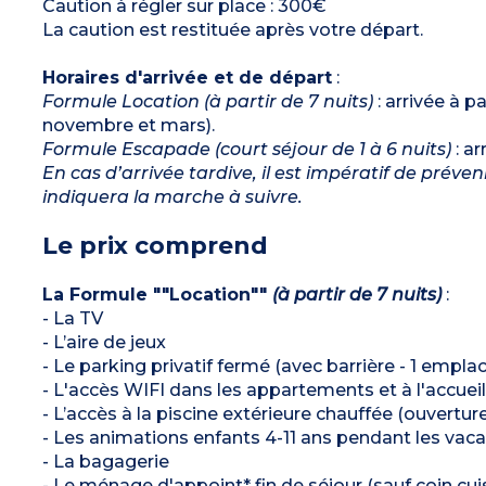
Caution à régler sur place : 300€
La caution est restituée après votre départ.
Horaires d'arrivée et de départ
:
Formule Location (à partir de 7 nuits)
: arrivée à p
novembre et mars).
Formule Escapade (court séjour de 1 à 6 nuits)
: ar
En cas d’arrivée tardive, il est impératif de préve
indiquera la marche à suivre.
Le prix comprend
La Formule ""Location""
(à partir de 7 nuits)
:
- La TV
- L’aire de jeux
- Le parking privatif fermé (avec barrière - 1 emp
- L'accès WIFI dans les appartements et à l'accueil
- L’accès à la piscine extérieure chauffée (ouvertu
- Les animations enfants 4-11 ans pendant les vaca
- La bagagerie
- Le ménage d'appoint* fin de séjour (sauf coin cuis