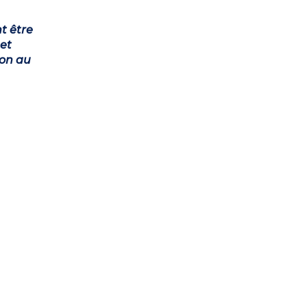
t être
et
ion au