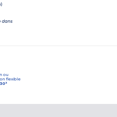
s)
e dans
n ou
on flexible
-30³