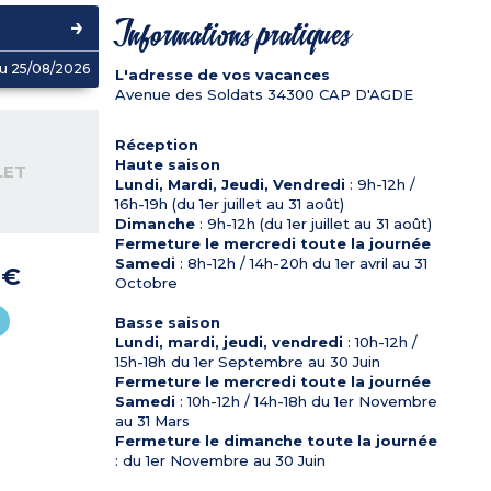
Informations pratiques
u 25/08/2026
L'adresse de vos vacances
Avenue des Soldats
34300
CAP D'AGDE
Réception
Haute saison
LET
Lundi, Mardi, Jeudi, Vendredi
: 9h-12h /
16h-19h (du 1er juillet au 31 août)
Dimanche
: 9h-12h (du 1er juillet au 31 août)
Fermeture le mercredi toute la journée
Samedi
: 8h-12h / 14h-20h du 1er avril au 31
 €
Octobre
Basse saison
Lundi, mardi, jeudi, vendredi
: 10h-12h /
15h-18h du 1er Septembre au 30 Juin
Fermeture le mercredi toute la journée
Samedi
: 10h-12h / 14h-18h du 1er Novembre
au 31 Mars
Fermeture le dimanche toute la journée
: du 1er Novembre au 30 Juin