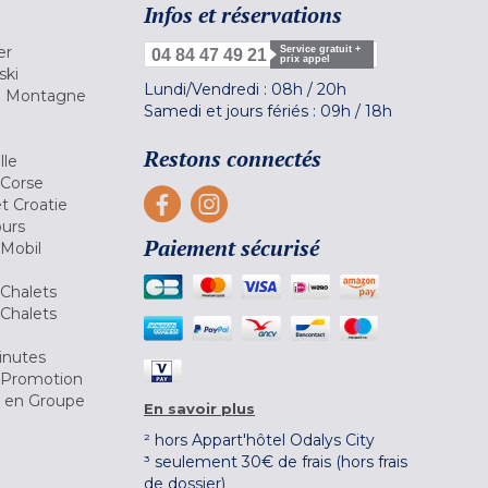
Infos et réservations
er
Service gratuit +
04 84 47 49 21
prix appel
ski
Lundi/Vendredi :
08h
/
20h
la Montagne
Samedi et jours fériés :
09h
/
18h
a
Restons connectés
lle
 Corse
et Croatie
ours
Paiement sécurisé
 Mobil
Chalets
Chalets
inutes
 Promotion
r en Groupe
En savoir plus
² hors Appart'hôtel Odalys City
³ seulement 30€ de frais (hors frais
de dossier)