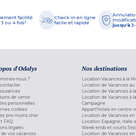
Annulatio
iement facilité
Check-in en ligne
modificati
 3 ou 4 fois²
facile et rapide
jusqu'à J
opos d'Odalys
Nos destinations
ommes-nous ?
Location Vacances à la M
contacter
Location de Vacances au 
ssurances
Location de Vacances à 
tions de vente
Location de Vacances à l
es personnelles
Campagne
 mes cookies
Appart'hôtels en centre vi
ie prix moins cher
Location de Vacances en
et FAQ
Location Espagne, Italie 
ons légales
Week-ends et courts Séj
 de vos vacances
Location de Vacances en