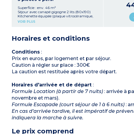
4
Superficie : env. 46 m²
Séjour avec canapé gigogne 2 lits (80x190)
Kitchenette équipée (plaque vitrocéramique,
micro-ondes, lave-vaisselle, frigo/congélateur)
VOIR PLUS
2 chambres avec 2 lits (80x190)
Salle de bains, WC séparé, coffre-fort
Balcon ou terrasse
Horaires et conditions
Conditions
:
Prix en euros, par logement et par séjour.
Caution à régler sur place : 300€
La caution est restituée après votre départ.
Horaires d'arrivée et de départ
:
Formule Location (à partir de 7 nuits)
: arrivée à p
novembre et mars).
Formule Escapade (court séjour de 1 à 6 nuits)
: ar
En cas d’arrivée tardive, il est impératif de préve
indiquera la marche à suivre.
Le prix comprend