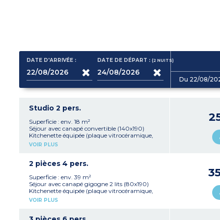
DATE D'ARRIVÉE :
DATE DE DÉPART :
(2
NUITS
)
Du 22/08/20
Studio 2 pers.
2
Superficie : env. 18 m²
Séjour avec canapé convertible (140x190)
Kitchenette équipée (plaque vitrocéramique,
micro-ondes, frigo)
VOIR PLUS
Salle de douche avec WC, coffre-fort
Balcon
2 pièces 4 pers.
3
Superficie : env. 39 m²
Séjour avec canapé gigogne 2 lits (80x190)
Kitchenette équipée (plaque vitrocéramique,
micro-ondes, lave-vaisselle, frigo)
VOIR PLUS
Chambre avec 2 lits (80x190)
Salle de bains, WC séparé, coffre-fort
Balcon ou terrasse
3 pièces 6 pers.