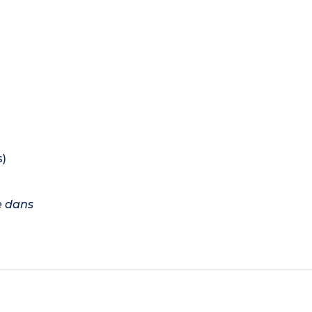
s)
e dans