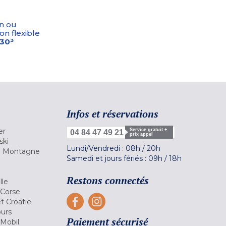
n ou
on flexible
-30³
Infos et réservations
er
Service gratuit +
04 84 47 49 21
prix appel
ski
Lundi/Vendredi :
08h
/
20h
la Montagne
Samedi et jours fériés :
09h
/
18h
a
Restons connectés
lle
 Corse
et Croatie
ours
Paiement sécurisé
 Mobil