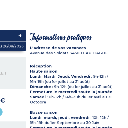
Informations pratiques
u 26/08/2026
L'adresse de vos vacances
Avenue des Soldats
34300
CAP D'AGDE
Réception
Haute saison
LET
Lundi, Mardi, Jeudi, Vendredi
: 9h-12h /
16h-19h (du 1er juillet au 31 août)
Dimanche
: 9h-12h (du 1er juillet au 31 août)
Fermeture le mercredi toute la journée
Samedi
: 8h-12h / 14h-20h du 1er avril au 31
 €
Octobre
Basse saison
Lundi, mardi, jeudi, vendredi
: 10h-12h /
15h-18h du 1er Septembre au 30 Juin
Fermeture le mercredi toute la journée