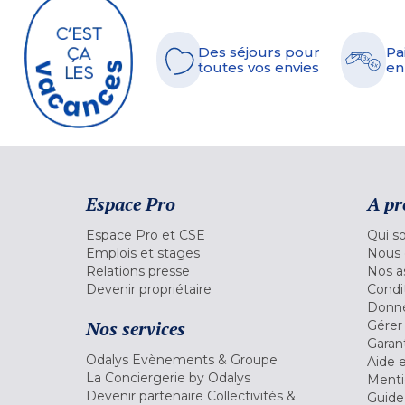
Des séjours pour
Pa
toutes vos envies
en
Espace Pro
A pr
Espace Pro et CSE
Qui s
Emplois et stages
Nous 
Relations presse
Nos a
Devenir propriétaire
Condi
Donné
Nos services
Gérer
Garant
Odalys Evènements & Groupe
Aide 
La Conciergerie by Odalys
Menti
Devenir partenaire Collectivités &
Guide