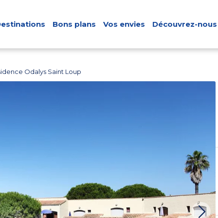
estinations
Bons plans
Vos envies
Découvrez-nous
idence Odalys Saint Loup