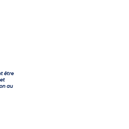
t être
et
ion au