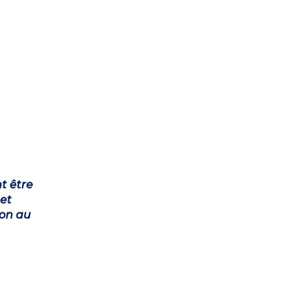
t être
et
ion au