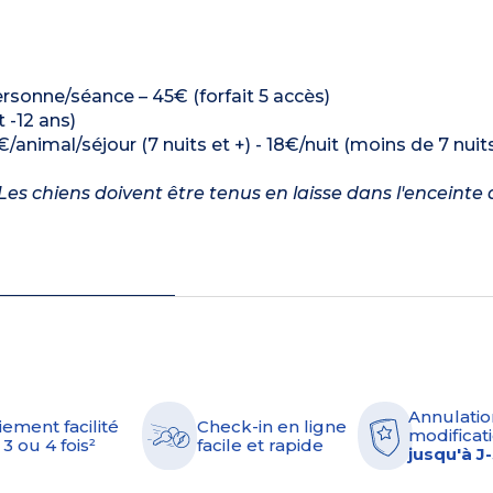
rsonne/séance – 45€ (forfait 5 accès)
 -12 ans)
€/animal/séjour (7 nuits et +) - 18€/nuit (moins de 7 nuit
es chiens doivent être tenus en laisse dans l'enceinte 
Annulatio
iement facilité
Check-in en ligne
modificati
 3 ou 4 fois²
facile et rapide
jusqu'à J