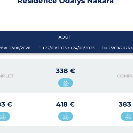
Résidence Odalys Nakâra
AOÛT
26 au 17/08/2026
Du 22/08/2026 au 24/08/2026
Du 23/08/2026 a
338 €
MPLET
COMP
83 €
418 €
383