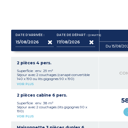
DATE D'ARRIVÉE :
DATE DE DÉPART :
(2
NUITS
)
Du 15/08/20
2 pièces 4 pers.
Superficie : env. 29 m²
CO
Séjour avec 2 couchages (canapé convertible
140 x 190 ou lits gigognes 90 x 190)
Kitchenette équipée (plaque vitrocéramique 2
VOIR PLUS
feux, réfrigérateur, micro-ondes/gril, lave-
vaisselle, hotte, cafetière électrique, bouilloire,
grill pain, cafetière à capsules)
2 pièces cabine 6 pers.
1 chambre avec 2 couchages : un grand lit 160
5
x 200
Superficie : env. 38 m²
Salle de bains avec baignoire et WC, sèche-
Séjour avec 2 couchages (lits gigognes 90 x
cheveux, miroir grossissant
190)
Petit balcon ou terrasse
Kitchenette équipée (plaque vitrocéramique 4
VOIR PLUS
feux, réfrigérateur avec congélateur, micro-
ondes/gril, lave-vaisselle, hotte, cafetière
électrique, bouilloire, grill pain, cafetière à
Maisonnette 3 pièces duplex 6