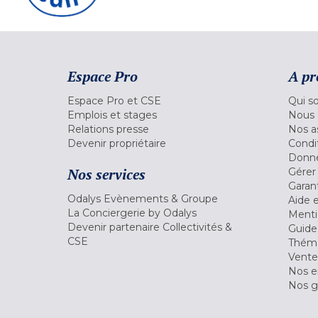
Espace Pro
A pr
Espace Pro et CSE
Qui s
Emplois et stages
Nous 
Relations presse
Nos a
Devenir propriétaire
Condi
Donné
Nos services
Gérer
Garant
Odalys Evènements & Groupe
Aide 
La Conciergerie by Odalys
Menti
Devenir partenaire Collectivités &
Guide
CSE
Théma
Vente
Nos 
Nos g