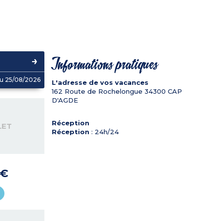
Informations pratiques
u 25/08/2026
L'adresse de vos vacances
162 Route de Rochelongue
34300
CAP
D'AGDE
Réception
LET
Réception
: 24h/24
 €