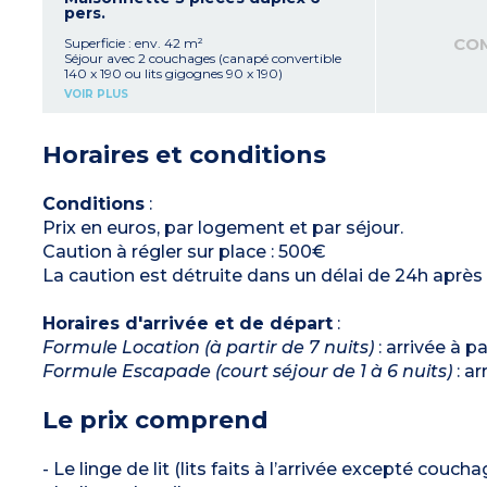
capsules)
pers.
1 chambre avec 2 couchages : 1 grand lit 160 x
200
CO
Superficie : env. 42 m²
1 cabine fermée avec 2 lits superposés
Séjour avec 2 couchages (canapé convertible
Salle de bains avec baignoire ou douche, sèche-
140 x 190 ou lits gigognes 90 x 190)
cheveux, miroir grossissant , WC séparé
Kitchenette équipée (plaque vitrocéramique 4
VOIR PLUS
Petit balcon ou terrasse
feux, réfrigérateur avec congélateur, micro-
ondes/gril, lave-vaisselle, hotte, cafetière
électrique, bouilloire, grill pain, cafetière à
Horaires et conditions
capsules)
1 chambre en étage avec lit 160 x 190
1 chambre en étage avec 2 lits superposés
Salle de bains avec baignoire en étage, WC
Conditions
:
séparé en rez-de-chaussée
Prix en euros, par logement et par séjour.
Terrasse avec table et chaises de jardin
Caution à régler sur place : 500€
La caution est détruite dans un délai de 24h après 
Horaires d'arrivée et de départ
:
Formule Location (à partir de 7 nuits)
: arrivée à p
Formule Escapade (court séjour de 1 à 6 nuits)
: ar
Le prix comprend
- Le linge de lit (lits faits à l’arrivée excepté couch