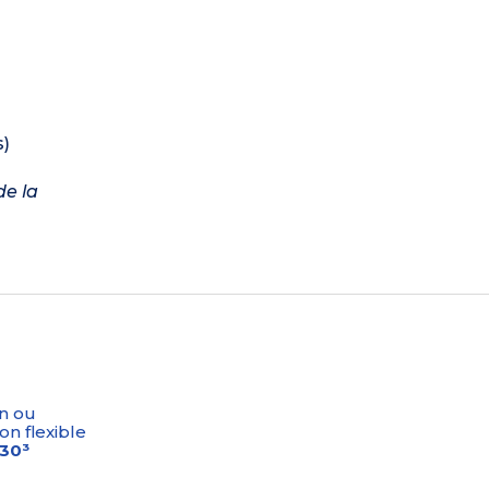
s)
de la
n ou
on flexible
-30³