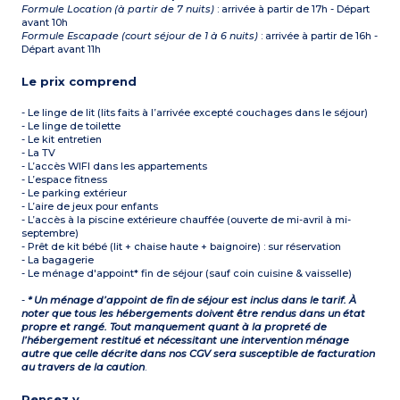
Formule Location (à partir de 7 nuits)
: arrivée à partir de 17h - Départ
avant 10h
Formule Escapade (court séjour de 1 à 6 nuits)
: arrivée à partir de 16h -
Départ avant 11h
Le prix comprend
- Le linge de lit (lits faits à l’arrivée excepté couchages dans le séjour)
- Le linge de toilette
- Le kit entretien
- La TV
- L’accès WIFI dans les appartements
- L’espace fitness
- Le parking extérieur
- L’aire de jeux pour enfants
- L’accès à la piscine extérieure chauffée (ouverte de mi-avril à mi-
septembre)
- Prêt de kit bébé (lit + chaise haute + baignoire) : sur réservation
- La bagagerie
- Le ménage d'appoint* fin de séjour (sauf coin cuisine & vaisselle)
-
* Un ménage d’appoint de fin de séjour est inclus dans le tarif. À
noter que tous les hébergements doivent être rendus dans un état
propre et rangé. Tout manquement quant à la propreté de
l’hébergement restitué et nécessitant une intervention ménage
autre que celle décrite dans nos CGV sera susceptible de facturation
au travers de la caution
.
Pensez y