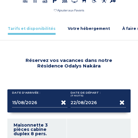
Ajouter aux Favoris
Tarifs et disponibilités
Votre hébergement
À faire
Réservez vos vacances dans notre
Résidence Odalys Nakâra
DATE D'ARRIVÉE :
DATE DE DÉPART :
(7
NUITS
)
Maisonnette 3
pièces cabine
duplex 8 pers.