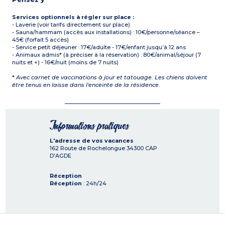
Services optionnels à régler sur place :
- Laverie (voir tarifs directement sur place)
- Sauna/hammam (accès aux installations) : 10€/personne/séance –
45€ (forfait 5 accès)
- Service petit déjeuner : 17€/adulte - 17€/enfant jusqu’à 12 ans
- Animaux admis* (à préciser à la réservation) : 80€/animal/séjour (7
nuits et +) - 16€/nuit (moins de 7 nuits)
*
Avec carnet de vaccinations à jour et tatouage. Les chiens doivent
être tenus en laisse dans l'enceinte de la résidence.
Informations pratiques
L'adresse de vos vacances
162 Route de Rochelongue
34300
CAP
D'AGDE
Réception
Réception
: 24h/24