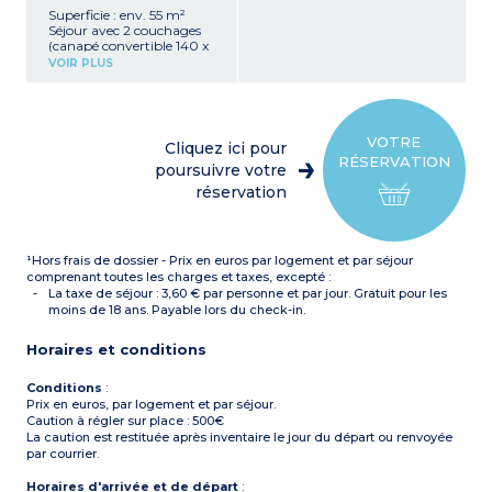
Superficie : env. 55 m²
Séjour avec 2 couchages
(canapé convertible 140 x
190)
VOIR PLUS
2 chambres avec 2
couchages chacune en
étage (lit 160 x 200 et 2 lits
90 x 190)
Cabine fermée avec 2 lits
VOTRE
Cliquez ici pour
superposés en rez-de-
RÉSERVATION
chaussée
poursuivre votre
Kitchenette équipée
réservation
(plaque vitrocéramique 4
feux, réfrigérateur avec
congélateur, micro-
ondes/gril, lave-vaisselle,
¹Hors frais de dossier - Prix en euros par logement et par séjour
hotte, cafetière électrique,
bouilloire, grill pain,
comprenant toutes les charges et taxes, excepté :
cafetière à capsules)
La taxe de séjour : 3,60 € par personne et par jour. Gratuit pour les
Salle de bains avec
moins de 18 ans. Payable lors du check-in.
baignoire et WC en étage
Salle de douche et WC
Horaires et conditions
séparé en rez-de-chaussée
Terrasse avec table et
chaises de jardin
Conditions
:
Prix en euros, par logement et par séjour.
Caution à régler sur place : 500€
La caution est restituée après inventaire le jour du départ ou renvoyée
par courrier.
Horaires d'arrivée et de départ
: