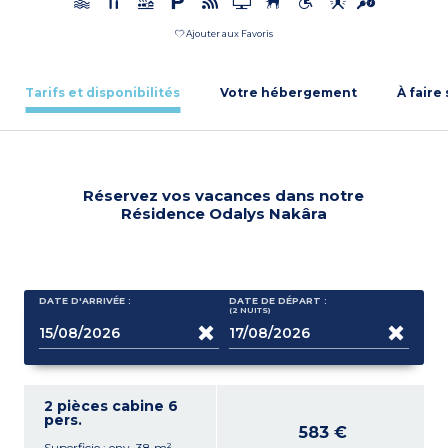
Ajouter aux Favoris
Tarifs et disponibilités
Votre hébergement
À faire
Réservez vos vacances dans notre
Résidence Odalys Nakâra
DATE D'ARRIVÉE :
DATE DE DÉPART :
(2
NUITS
)
2 pièces cabine 6
pers.
583 €
Superficie : env. 38 m²