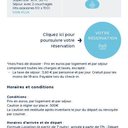
Séjour avec 2 couchages
(lits gigognes 90 x 190)
Kitchenette équipée
VOIR PLUS
(plaque vitrocéramique 4
feux, réfrigérateur avec
congélateur, micro-
ondes/gril, lave-vaisselle,
hotte, cafetière électrique,
VOTRE
Cliquez ici pour
bouilloire, grill pain,
RÉSERVATION
cafetière à capsules)
poursuivre votre
1 chambre avec 2
réservation
couchages : 1 grand lit 160
x 200
1 cabine fermée avec 2 lits
superposés
¹Hors frais de dossier - Prix en euros par logement et par séjour
Salle de bains avec
baignoire ou douche,
comprenant toutes les charges et taxes, excepté :
sèche-cheveux, miroir
La taxe de séjour : 3,60 € par personne et par jour. Gratuit pour les
grossissant , WC séparé
moins de 18 ans. Payable lors du check-in.
Petit balcon ou terrasse
Horaires et conditions
Conditions
:
Prix en euros, par logement et par séjour.
Caution à régler sur place : 500€
La caution est restituée après inventaire le jour du départ ou renvoyée
par courrier.
Horaires d'arrivée et de départ
:
Formule Location (à partir de 7 nuits)
: arrivée à partir de 17h - Départ