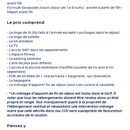
avant 10h
Formule Escapade (court séjour de 1 à 6 nuits)
: arrivée à partir de 16h -
Départ avant 11h
Le prix comprend
- Le linge de lit (lits faits à l’arrivée excepté couchages dans le séjour)
- Le linge de toilette
- Le kit entretien
- La TV
- L’accès WIFI dans les appartements
- L’espace fitness
- Le parking extérieur
- L’aire de jeux pour enfants
- L’accès à la piscine extérieure chauffée (ouverte de mi-avril à mi-
septembre)
- Prêt de kit bébé (lit + chaise haute + baignoire) : sur réservation
- La bagagerie
- Le ménage d'appoint* fin de séjour (sauf coin cuisine & vaisselle)
-
* Un ménage d’appoint de fin de séjour est inclus dans le tarif. À
noter que tous les hébergements doivent être rendus dans un état
propre et rangé. Tout manquement quant à la propreté de
l’hébergement restitué et nécessitant une intervention ménage
autre que celle décrite dans nos CGV sera susceptible de facturation
au travers de la caution
.
Pensez y