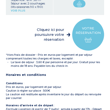
Séjour avec 2 couchages
(lits gigognes 90 x 190)
Kitchenette équipée
VOIR PLUS
(plaque vitrocéramique 4
feux, réfrigérateur avec
congélateur, micro-
ondes/gril, lave-vaisselle,
hotte, cafetière électrique,
VOTRE
Cliquez ici pour
bouilloire, grill pain,
RÉSERVATION
cafetière à capsules)
poursuivre votre
1 chambre avec 2
réservation
couchages : 1 grand lit 160
x 200
1 cabine fermée avec 2 lits
superposés
¹Hors frais de dossier - Prix en euros par logement et par séjour
Salle de bains avec
baignoire ou douche,
comprenant toutes les charges et taxes, excepté :
sèche-cheveux, miroir
La taxe de séjour : 3,60 € par personne et par jour. Gratuit pour les
grossissant , WC séparé
moins de 18 ans. Payable lors du check-in.
Petit balcon ou terrasse
Horaires et conditions
Conditions
:
Prix en euros, par logement et par séjour.
Caution à régler sur place : 500€
La caution est restituée après inventaire le jour du départ ou renvoyée
par courrier.
Horaires d'arrivée et de départ
:
Formule Location (à partir de 7 nuits)
: arrivée à partir de 17h - Départ