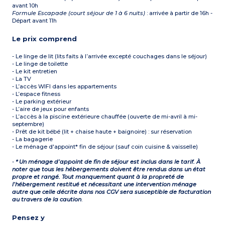
avant 10h
Formule Escapade (court séjour de 1 à 6 nuits)
: arrivée à partir de 16h -
Départ avant 11h
Le prix comprend
- Le linge de lit (lits faits à l’arrivée excepté couchages dans le séjour)
- Le linge de toilette
- Le kit entretien
- La TV
- L’accès WIFI dans les appartements
- L’espace fitness
- Le parking extérieur
- L’aire de jeux pour enfants
- L’accès à la piscine extérieure chauffée (ouverte de mi-avril à mi-
septembre)
- Prêt de kit bébé (lit + chaise haute + baignoire) : sur réservation
- La bagagerie
- Le ménage d'appoint* fin de séjour (sauf coin cuisine & vaisselle)
-
* Un ménage d’appoint de fin de séjour est inclus dans le tarif. À
noter que tous les hébergements doivent être rendus dans un état
propre et rangé. Tout manquement quant à la propreté de
l’hébergement restitué et nécessitant une intervention ménage
autre que celle décrite dans nos CGV sera susceptible de facturation
au travers de la caution
.
Pensez y