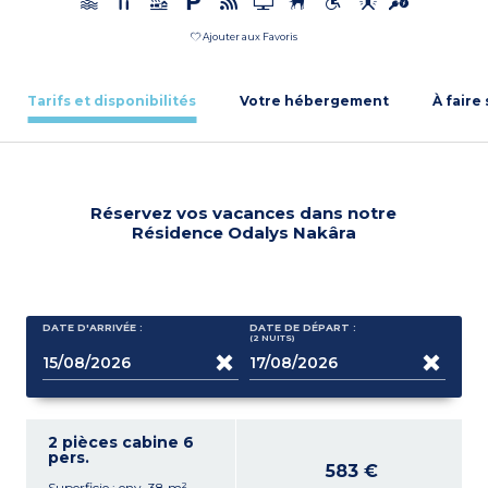
Ajouter aux Favoris
Tarifs et disponibilités
Votre hébergement
À faire
Réservez vos vacances dans notre
Résidence Odalys Nakâra
DATE D'ARRIVÉE :
DATE DE DÉPART :
(2
NUITS
)
2 pièces cabine 6
pers.
583 €
Superficie : env. 38 m²