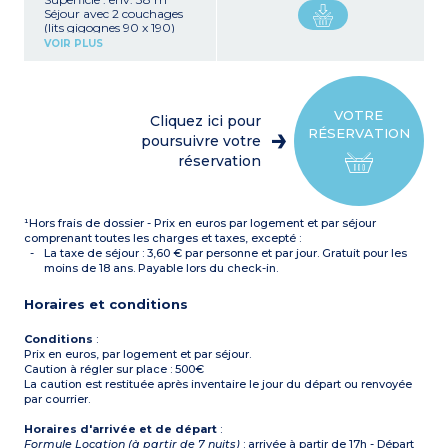
Séjour avec 2 couchages
(lits gigognes 90 x 190)
Kitchenette équipée
VOIR PLUS
(plaque vitrocéramique 4
feux, réfrigérateur avec
congélateur, micro-
ondes/gril, lave-vaisselle,
hotte, cafetière électrique,
VOTRE
Cliquez ici pour
bouilloire, grill pain,
RÉSERVATION
cafetière à capsules)
poursuivre votre
1 chambre avec 2
réservation
couchages : 1 grand lit 160
x 200
1 cabine fermée avec 2 lits
superposés
¹Hors frais de dossier - Prix en euros par logement et par séjour
Salle de bains avec
baignoire ou douche,
comprenant toutes les charges et taxes, excepté :
sèche-cheveux, miroir
La taxe de séjour : 3,60 € par personne et par jour. Gratuit pour les
grossissant , WC séparé
moins de 18 ans. Payable lors du check-in.
Petit balcon ou terrasse
Horaires et conditions
Conditions
:
Prix en euros, par logement et par séjour.
Caution à régler sur place : 500€
La caution est restituée après inventaire le jour du départ ou renvoyée
par courrier.
Horaires d'arrivée et de départ
:
Formule Location (à partir de 7 nuits)
: arrivée à partir de 17h - Départ