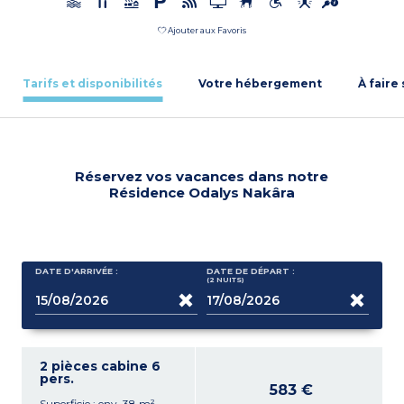
Ajouter aux Favoris
Tarifs et disponibilités
Votre hébergement
À faire
Réservez vos vacances dans notre
Résidence Odalys Nakâra
DATE D'ARRIVÉE :
DATE DE DÉPART :
(2
NUITS
)
2 pièces cabine 6
pers.
583 €
Superficie : env. 38 m²