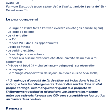
avant 10h
Formule Escapade (court séjour de 1 à 6 nuits)
: arrivée à partir de 16h -
Départ avant 11h
Le prix comprend
- Le linge de lit (lits faits à l’arrivée excepté couchages dans le séjour)
- Le linge de toilette
- Le kit entretien
- La TV
- L’accès WIFI dans les appartements
- L’espace fitness
- Le parking extérieur
- L’aire de jeux pour enfants
- L’accès à la piscine extérieure chauffée (ouverte de mi-avril à mi-
septembre)
- Prêt de kit bébé (lit + chaise haute + baignoire) : sur réservation
- La bagagerie
- Le ménage d'appoint* fin de séjour (sauf coin cuisine & vaisselle)
-
* Un ménage d’appoint de fin de séjour est inclus dans le tarif. À
noter que tous les hébergements doivent être rendus dans un état
propre et rangé. Tout manquement quant à la propreté de
l’hébergement restitué et nécessitant une intervention ménage
autre que celle décrite dans nos CGV sera susceptible de facturation
au travers de la caution
.
Pensez y