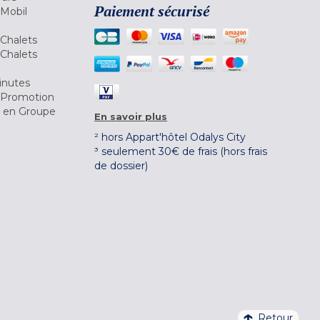
Paiement sécurisé
 Mobil
Chalets
Chalets
inutes
 Promotion
r en Groupe
En savoir plus
² hors Appart'hôtel Odalys City
³ seulement 30€ de frais (hors frais
de dossier)
Retour