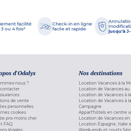
Annulatio
iement facilité
Check-in en ligne
modificati
 3 ou 4 fois²
facile et rapide
jusqu'à J
opos d'Odalys
Nos destinations
ommes-nous ?
Location Vacances à la M
contacter
Location de Vacances au 
ssurances
Location de Vacances à 
tions de vente
Location de Vacances à l
es personnelles
Campagne
 mes cookies
Appart'hôtels en centre vi
ie prix moins cher
Location de Vacances en
et FAQ
Location Espagne, Italie 
ons légales
Week-ends et courts Séj