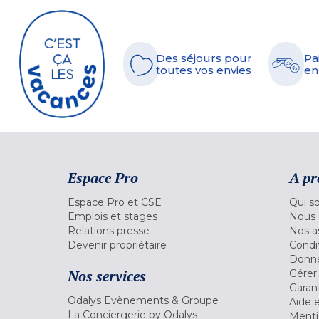
Des séjours pour
Pa
toutes vos envies
en
Espace Pro
A pr
Espace Pro et CSE
Qui s
Emplois et stages
Nous 
Relations presse
Nos a
Devenir propriétaire
Condi
Donné
Nos services
Gérer
Garant
Odalys Evènements & Groupe
Aide 
La Conciergerie by Odalys
Menti