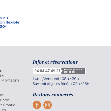
n ou
on flexible
-30³
Infos et réservations
er
Service gratuit +
04 84 47 49 21
prix appel
ski
Lundi/Vendredi :
08h
/
20h
la Montagne
Samedi et jours fériés :
09h
/
18h
a
Restons connectés
lle
 Corse
et Croatie
ours