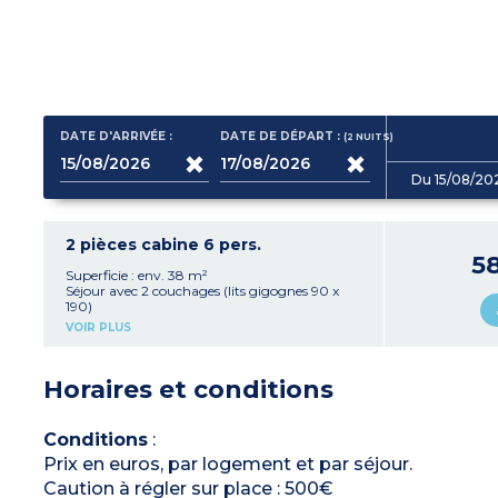
DATE D'ARRIVÉE :
DATE DE DÉPART :
(2
NUITS
)
Du 15/08/20
2 pièces cabine 6 pers.
5
Superficie : env. 38 m²
Séjour avec 2 couchages (lits gigognes 90 x
190)
Kitchenette équipée (plaque vitrocéramique 4
VOIR PLUS
feux, réfrigérateur avec congélateur, micro-
ondes/gril, lave-vaisselle, hotte, cafetière
électrique, bouilloire, grill pain, cafetière à
Horaires et conditions
capsules)
1 chambre avec 2 couchages : 1 grand lit 160 x
200
1 cabine fermée avec 2 lits superposés
Conditions
:
Salle de bains avec baignoire ou douche, sèche-
Prix en euros, par logement et par séjour.
cheveux, miroir grossissant , WC séparé
Petit balcon ou terrasse
Caution à régler sur place : 500€