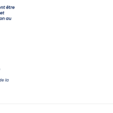
ent être
et
ion au
)
de la