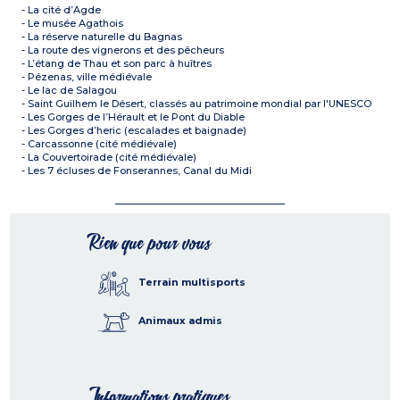
- La cité d’Agde
- Le musée Agathois
- La réserve naturelle du Bagnas
- La route des vignerons et des pêcheurs
- L’étang de Thau et son parc à huîtres
- Pézenas, ville médiévale
- Le lac de Salagou
- Saint Guilhem le Désert, classés au patrimoine mondial par l'UNESCO
- Les Gorges de l’Hérault et le Pont du Diable
- Les Gorges d’heric (escalades et baignade)
- Carcassonne (cité médiévale)
- La Couvertoirade (cité médiévale)
- Les 7 écluses de Fonserannes, Canal du Midi
Rien que pour vous
Terrain multisports
Animaux admis
Informations pratiques