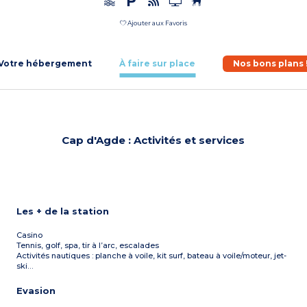
Ajouter aux Favoris
Votre hébergement
À faire sur place
Nos bons plans 
Cap d'Agde : Activités et services
Les + de la station
Casino
Tennis, golf, spa, tir à l’arc, escalades
Activités nautiques : planche à voile, kit surf, bateau à voile/moteur, jet-
ski…
Evasion