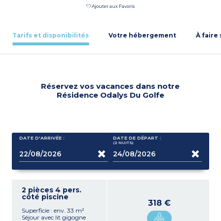
Ajouter aux Favoris
Tarifs et disponibilités
Votre hébergement
À faire
Réservez vos vacances dans notre
Résidence Odalys Du Golfe
DATE D'ARRIVÉE :
DATE DE DÉPART :
(2
NUITS
)
2 pièces 4 pers.
côté piscine
318 €
Superficie : env. 33 m²
Séjour avec lit gigogne