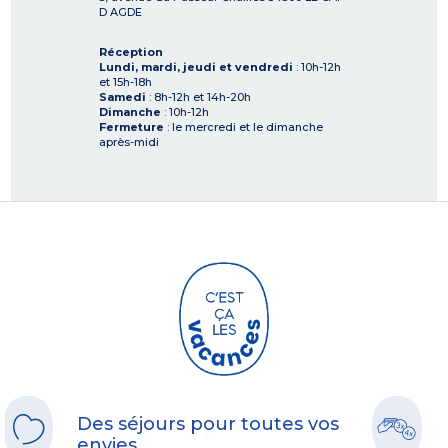
D AGDE
Réception
Lundi, mardi, jeudi et vendredi
: 10h-12h
et 15h-18h
Samedi
: 8h-12h et 14h-20h
Dimanche
: 10h-12h
Fermeture
: le mercredi et le dimanche
après-midi
Des séjours pour toutes vos
envies