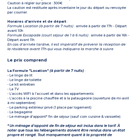
Caution à régler sur place : 300€
La caution est restituée après inventaire le jour du départ ou renvoyée
par courrier.
Horaires d'arrivée et de départ
:
Formule Location (à partir de 7 nuits)
: arrivée à partir de 17h - Départ
avant 10h
Formule Escapade (court séjour de 1 à 6 nuits)
: arrivée à partir de 16h -
Départ avant 11h
En cas d’arrivée tardive, il est impératif de prévenir la réception de
la résidence avant 17h qui vous indiquera la marche à suivre
Le prix comprend
La Formule "Location"
(à partir de 7 nuits)
:
- Le linge de lit
- Le linge de toilette
- Le kit entretien
- La TV
- L’accès WIFI à l’accueil et dans les appartements
- L’accès à la piscine chauffée et à la pataugeoire (ouverture de mi-avril
à mi-septembre)
- Le parking extérieur privé (1 place par logement)
- La bagagerie
- Le ménage d'appoint* fin de séjour (sauf coin cuisine & vaisselle)
* Un ménage d’appoint de fin de séjour est inclus dans le tarif. À
noter que tous les hébergements doivent être rendus dans un état
propre et rangé. Tout manquement quant à la propreté de