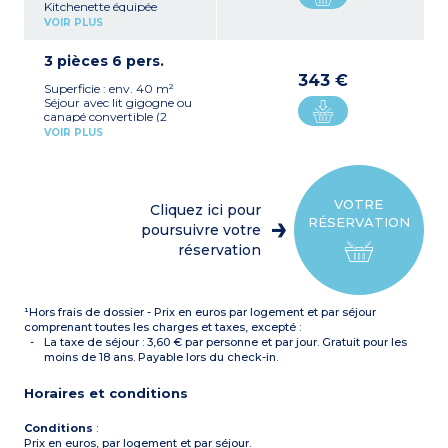
Kitchenette équipée
(plaque vitrocéramique 4
VOIR PLUS
feux, réfrigérateur avec
congélateur, micro-
3 pièces 6 pers.
ondes/gril, lave-vaisselle,
hotte, cafetière, bouilloire)
343 €
Superficie : env. 40 m²
Chambre avec 1 grand lit
Séjour avec lit gigogne ou
Salle de bains avec
canapé convertible (2
baignoire et WC, sèche-
places)
cheveux, miroir grossissant
VOIR PLUS
Kitchenette équipée
(douche dans les PMR*)
(plaque vitrocéramique 4
*
Personne à mobilité
feux, réfrigérateur avec
réduite
congélateur, micro-
ondes/gril, lave-vaisselle,
VOTRE
Cliquez ici pour
hotte, cafetière électrique,
RÉSERVATION
bouilloire)
poursuivre votre
Chambre avec 1 grand lit
réservation
Chambre avec 2 lits
superposés
Salle de bains avec
baignoire et WC (douche
¹Hors frais de dossier - Prix en euros par logement et par séjour
dans les PMR*), sèche-
cheveux, miroir grossissant
comprenant toutes les charges et taxes, excepté :
*
PMR : Personne à
La taxe de séjour : 3,60 € par personne et par jour. Gratuit pour les
mobilité réduite
moins de 18 ans. Payable lors du check-in.
Horaires et conditions
Conditions
:
Prix en euros, par logement et par séjour.