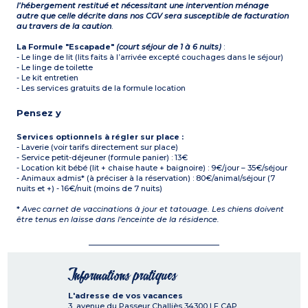
l’hébergement restitué et nécessitant une intervention ménage
autre que celle décrite dans nos CGV sera susceptible de facturation
au travers de la caution
.
La Formule "Escapade"
(court séjour de 1 à 6 nuits)
:
- Le linge de lit (lits faits à l’arrivée excepté couchages dans le séjour)
- Le linge de toilette
- Le kit entretien
- Les services gratuits de la formule location
Pensez y
Services optionnels à régler sur place :
- Laverie (voir tarifs directement sur place)
- Service petit-déjeuner (formule panier) : 13€
- Location kit bébé (lit + chaise haute + baignoire) : 9€/jour – 35€/séjour
- Animaux admis* (à préciser à la réservation) : 80€/animal/séjour (7
nuits et +) - 16€/nuit (moins de 7 nuits)
*
Avec carnet de vaccinations à jour et tatouage. Les chiens doivent
être tenus en laisse dans l'enceinte de la résidence.
Informations pratiques
L'adresse de vos vacances
3, avenue du Passeur Challiès
34300
LE CAP