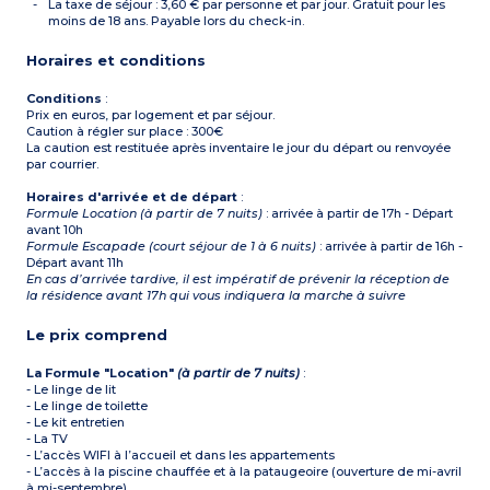
*
PMR : Personne à
La taxe de séjour : 3,60 € par personne et par jour. Gratuit pour les
mobilité réduite
moins de 18 ans. Payable lors du check-in.
Horaires et conditions
Conditions
:
Prix en euros, par logement et par séjour.
Caution à régler sur place : 300€
La caution est restituée après inventaire le jour du départ ou renvoyée
par courrier.
Horaires d'arrivée et de départ
:
Formule Location (à partir de 7 nuits)
: arrivée à partir de 17h - Départ
avant 10h
Formule Escapade (court séjour de 1 à 6 nuits)
: arrivée à partir de 16h -
Départ avant 11h
En cas d’arrivée tardive, il est impératif de prévenir la réception de
la résidence avant 17h qui vous indiquera la marche à suivre
Le prix comprend
La Formule "Location"
(à partir de 7 nuits)
:
- Le linge de lit
- Le linge de toilette
- Le kit entretien
- La TV
- L’accès WIFI à l’accueil et dans les appartements
- L’accès à la piscine chauffée et à la pataugeoire (ouverture de mi-avril
à mi-septembre)