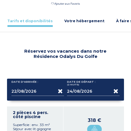
Ajouter aux Favoris
Tarifs et disponibilités
Votre hébergement
À faire
Réservez vos vacances dans notre
Résidence Odalys Du Golfe
DATE D'ARRIVÉE :
DATE DE DÉPART :
(2
NUITS
)
2 pièces 4 pers.
côté piscine
318 €
Superficie : env. 33 m²
Séjour avec lit gigogne