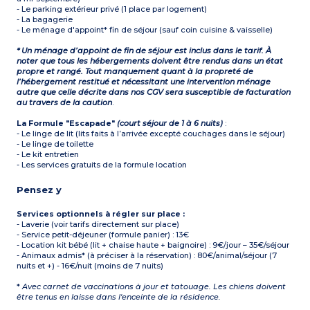
- Le parking extérieur privé (1 place par logement)
- La bagagerie
- Le ménage d'appoint* fin de séjour (sauf coin cuisine & vaisselle)
* Un ménage d’appoint de fin de séjour est inclus dans le tarif. À
noter que tous les hébergements doivent être rendus dans un état
propre et rangé. Tout manquement quant à la propreté de
l’hébergement restitué et nécessitant une intervention ménage
autre que celle décrite dans nos CGV sera susceptible de facturation
au travers de la caution
.
La Formule "Escapade"
(court séjour de 1 à 6 nuits)
:
- Le linge de lit (lits faits à l’arrivée excepté couchages dans le séjour)
- Le linge de toilette
- Le kit entretien
- Les services gratuits de la formule location
Pensez y
Services optionnels à régler sur place :
- Laverie (voir tarifs directement sur place)
- Service petit-déjeuner (formule panier) : 13€
- Location kit bébé (lit + chaise haute + baignoire) : 9€/jour – 35€/séjour
- Animaux admis* (à préciser à la réservation) : 80€/animal/séjour (7
nuits et +) - 16€/nuit (moins de 7 nuits)
*
Avec carnet de vaccinations à jour et tatouage. Les chiens doivent
être tenus en laisse dans l'enceinte de la résidence.