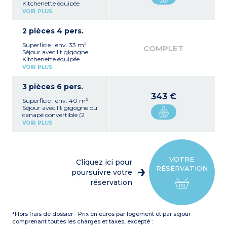
Kitchenette équipée
(plaque vitrocéramique 4
VOIR PLUS
feux, réfrigérateur avec
congélateur, micro-
2 pièces 4 pers.
ondes/gril, lave-vaisselle,
hotte, cafetière, bouilloire)
Superficie : env. 33 m²
Chambre avec 1 grand lit
COMPLET
Séjour avec lit gigogne
Salle de bains avec
Kitchenette équipée
baignoire et WC, sèche-
(plaque vitrocéramique 4
cheveux, miroir grossissant
VOIR PLUS
feux, réfrigérateur avec
(douche dans les PMR*)
congélateur, micro-
*
Personne à mobilité
3 pièces 6 pers.
ondes/gril, lave-vaisselle,
réduite
hotte, cafetière électrique,
343 €
Superficie : env. 40 m²
bouilloire)
Séjour avec lit gigogne ou
Chambre avec 1 grand lit
canapé convertible (2
Salle de bains avec
places)
baignoire et WC (douche
VOIR PLUS
Kitchenette équipée
dans les PMR*), sèche-
(plaque vitrocéramique 4
cheveux, miroir grossissant
feux, réfrigérateur avec
*
Personne à mobilité
congélateur, micro-
réduite
ondes/gril, lave-vaisselle,
VOTRE
Cliquez ici pour
hotte, cafetière électrique,
RÉSERVATION
bouilloire)
poursuivre votre
Chambre avec 1 grand lit
réservation
Chambre avec 2 lits
superposés
Salle de bains avec
baignoire et WC (douche
¹Hors frais de dossier - Prix en euros par logement et par séjour
dans les PMR*), sèche-
cheveux, miroir grossissant
comprenant toutes les charges et taxes, excepté :