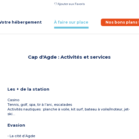
Ajouter aux Favoris
Votre hébergement
À faire sur place
Nos bons plans 
Cap d'Agde : Activités et services
Les + de la station
Casino
Tennis, golf, spa, tir à l’arc, escalades
Activités nautiques : planche à voile, kit surf, bateau à voile/moteur, jet-
ski…
Evasion
- La cité d’Agde