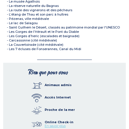
- Le musée Agathois
- La réserve naturelle du Bagnas
- La route des vignerons et des pêcheurs
- L’étang de Thau et son parc à huîtres
- Pézenas, ville médiévale
- Le lac de Salagou
- Saint Guilhem le Désert, classés au patrimoine mondial par l'UNESCO
- Les Gorges de l’Hérault et le Pont du Diable
- Les Gorges d’heric (escalades et baignade)
- Carcassonne (cité médiévale)
- La Couvertoirade (cité médiévale)
- Les 7 écluses de Fonserannes, Canal du Midi
Rien que pour vous
Animaux admis
Accès Internet
Proche de la mer
Online Check-in
En savoir plus