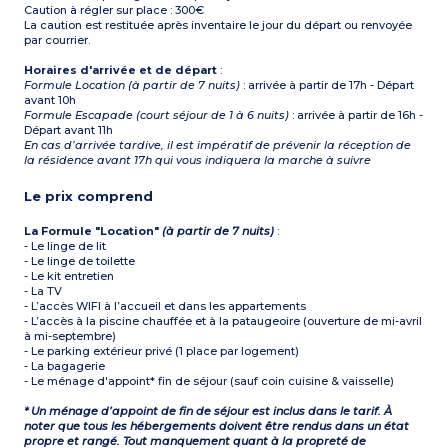
Caution à régler sur place : 300€
La caution est restituée après inventaire le jour du départ ou renvoyée
par courrier.
Horaires d'arrivée et de départ
:
Formule Location (à partir de 7 nuits)
: arrivée à partir de 17h - Départ
avant 10h
Formule Escapade (court séjour de 1 à 6 nuits)
: arrivée à partir de 16h -
Départ avant 11h
En cas d’arrivée tardive, il est impératif de prévenir la réception de
la résidence avant 17h qui vous indiquera la marche à suivre
Le prix comprend
La Formule "Location"
(à partir de 7 nuits)
:
- Le linge de lit
- Le linge de toilette
- Le kit entretien
- La TV
- L’accès WIFI à l’accueil et dans les appartements
- L’accès à la piscine chauffée et à la pataugeoire (ouverture de mi-avril
à mi-septembre)
- Le parking extérieur privé (1 place par logement)
- La bagagerie
- Le ménage d'appoint* fin de séjour (sauf coin cuisine & vaisselle)
* Un ménage d’appoint de fin de séjour est inclus dans le tarif. À
noter que tous les hébergements doivent être rendus dans un état
propre et rangé. Tout manquement quant à la propreté de