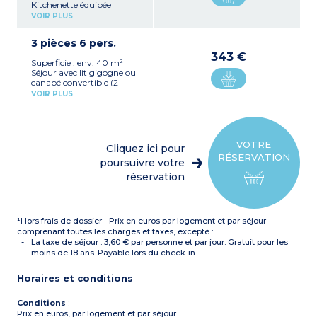
Kitchenette équipée
(plaque vitrocéramique 4
VOIR PLUS
feux, réfrigérateur avec
congélateur, micro-
3 pièces 6 pers.
ondes/gril, lave-vaisselle,
hotte, cafetière, bouilloire)
343 €
Superficie : env. 40 m²
Chambre avec 1 grand lit
Séjour avec lit gigogne ou
Salle de bains avec
canapé convertible (2
baignoire et WC, sèche-
places)
cheveux, miroir grossissant
VOIR PLUS
Kitchenette équipée
(douche dans les PMR*)
(plaque vitrocéramique 4
*
Personne à mobilité
feux, réfrigérateur avec
réduite
congélateur, micro-
ondes/gril, lave-vaisselle,
VOTRE
Cliquez ici pour
hotte, cafetière électrique,
RÉSERVATION
bouilloire)
poursuivre votre
Chambre avec 1 grand lit
réservation
Chambre avec 2 lits
superposés
Salle de bains avec
baignoire et WC (douche
¹Hors frais de dossier - Prix en euros par logement et par séjour
dans les PMR*), sèche-
cheveux, miroir grossissant
comprenant toutes les charges et taxes, excepté :
*
PMR : Personne à
La taxe de séjour : 3,60 € par personne et par jour. Gratuit pour les
mobilité réduite
moins de 18 ans. Payable lors du check-in.
Horaires et conditions
Conditions
:
Prix en euros, par logement et par séjour.