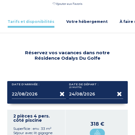
Ajouter aux Favoris
Tarifs et disponibilités
Votre hébergement
À faire
Réservez vos vacances dans notre
Résidence Odalys Du Golfe
DATE D'ARRIVÉE :
DATE DE DÉPART :
(2
NUITS
)
2 pièces 4 pers.
côté piscine
318 €
Superficie : env. 33 m²
Séjour avec lit gigogne