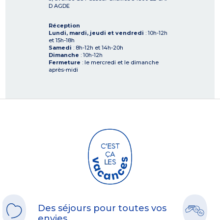
D AGDE
Réception
Lundi, mardi, jeudi et vendredi
: 10h-12h
et 15h-18h
Samedi
: 8h-12h et 14h-20h
Dimanche
: 10h-12h
Fermeture
: le mercredi et le dimanche
après-midi
Des séjours pour toutes vos
envies