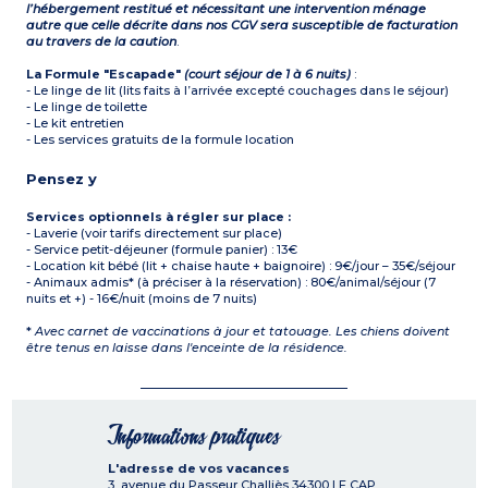
l’hébergement restitué et nécessitant une intervention ménage
autre que celle décrite dans nos CGV sera susceptible de facturation
au travers de la caution
.
La Formule "Escapade"
(court séjour de 1 à 6 nuits)
:
- Le linge de lit (lits faits à l’arrivée excepté couchages dans le séjour)
- Le linge de toilette
- Le kit entretien
- Les services gratuits de la formule location
Pensez y
Services optionnels à régler sur place :
- Laverie (voir tarifs directement sur place)
- Service petit-déjeuner (formule panier) : 13€
- Location kit bébé (lit + chaise haute + baignoire) : 9€/jour – 35€/séjour
- Animaux admis* (à préciser à la réservation) : 80€/animal/séjour (7
nuits et +) - 16€/nuit (moins de 7 nuits)
*
Avec carnet de vaccinations à jour et tatouage. Les chiens doivent
être tenus en laisse dans l'enceinte de la résidence.
Informations pratiques
L'adresse de vos vacances
3, avenue du Passeur Challiès
34300
LE CAP