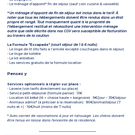
- Le ménage d'appoint* fin de séjour (sauf coin cuisine & vaisselle)
* Un ménage d’appoint de fin de séjour est inclus dans le tarif. À
noter que tous les hébergements doivent être rendus dans un état
propre et rangé. Tout manquement quant à la propreté de
l’hébergement restitué et nécessitant une intervention ménage
autre que celle décrite dans nos CGV sera susceptible de facturation
au travers de la caution
.
La Formule "Escapade"
(court séjour de 1 à 6 nuits)
:
- Le linge de lit (lits faits à l’arrivée excepté couchages dans le séjour)
- Le linge de toilette
- Le kit entretien
- Les services gratuits de la formule location
Pensez y
Services optionnels à régler sur place :
- Laverie (voir tarifs directement sur place)
- Service petit-déjeuner (formule panier) : 13€
- Location kit bébé (lit + chaise haute + baignoire) : 9€/jour – 35€/séjour
- Animaux admis* (à préciser à la réservation) : 80€/animal/séjour (7
nuits et +) - 16€/nuit (moins de 7 nuits)
*
Avec carnet de vaccinations à jour et tatouage. Les chiens doivent
être tenus en laisse dans l'enceinte de la résidence.