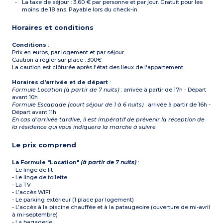
*
PMR : Personne à
La taxe de séjour : 3,60 € par personne et par jour. Gratuit pour les
mobilité réduite
moins de 18 ans. Payable lors du check-in.
Horaires et conditions
Conditions
:
Prix en euros, par logement et par séjour.
Caution à régler sur place : 300€
La caution est clôturée après l'état des lieux de l'appartement.
Horaires d'arrivée et de départ
:
Formule Location (à partir de 7 nuits)
: arrivée à partir de 17h - Départ
avant 10h
Formule Escapade (court séjour de 1 à 6 nuits)
: arrivée à partir de 16h -
Départ avant 11h
En cas d’arrivée tardive, il est impératif de prévenir la réception de
la résidence qui vous indiquera la marche à suivre
Le prix comprend
La Formule "Location"
(à partir de 7 nuits)
:
- Le linge de lit
- Le linge de toilette
- La TV
- L’accès WIFI
- Le parking extérieur (1 place par logement)
- L’accès à la piscine chauffée et à la pataugeoire (ouverture de mi-avril
à mi-septembre)
- La bagagerie