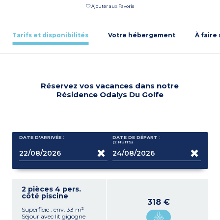
Ajouter aux Favoris
Tarifs et disponibilités
Votre hébergement
À faire
Réservez vos vacances dans notre
Résidence Odalys Du Golfe
DATE D'ARRIVÉE :
DATE DE DÉPART :
(2
NUITS
)
2 pièces 4 pers.
côté piscine
318 €
Superficie : env. 33 m²
Séjour avec lit gigogne