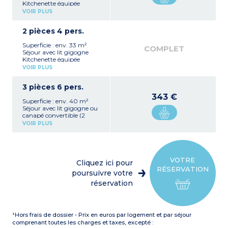
Kitchenette équipée
(plaque vitrocéramique 4
VOIR PLUS
feux, réfrigérateur avec
congélateur, micro-
2 pièces 4 pers.
ondes/gril, lave-vaisselle,
hotte, cafetière, bouilloire)
Superficie : env. 33 m²
Chambre avec 1 grand lit
COMPLET
Séjour avec lit gigogne
Salle de bains avec
Kitchenette équipée
baignoire et WC, sèche-
(plaque vitrocéramique 4
cheveux, miroir grossissant
VOIR PLUS
feux, réfrigérateur avec
(douche dans les PMR*)
congélateur, micro-
*
Personne à mobilité
3 pièces 6 pers.
ondes/gril, lave-vaisselle,
réduite
hotte, cafetière électrique,
343 €
Superficie : env. 40 m²
bouilloire)
Séjour avec lit gigogne ou
Chambre avec 1 grand lit
canapé convertible (2
Salle de bains avec
places)
baignoire et WC (douche
VOIR PLUS
Kitchenette équipée
dans les PMR*), sèche-
(plaque vitrocéramique 4
cheveux, miroir grossissant
feux, réfrigérateur avec
*
Personne à mobilité
congélateur, micro-
réduite
ondes/gril, lave-vaisselle,
VOTRE
Cliquez ici pour
hotte, cafetière électrique,
RÉSERVATION
bouilloire)
poursuivre votre
Chambre avec 1 grand lit
réservation
Chambre avec 2 lits
superposés
Salle de bains avec
baignoire et WC (douche
¹Hors frais de dossier - Prix en euros par logement et par séjour
dans les PMR*), sèche-
cheveux, miroir grossissant
comprenant toutes les charges et taxes, excepté :