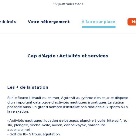
Ajouter aux Favoris
nibilités
Votre hébergement
À faire sur place
N
Cap d'Agde : Activités et services
Les + de la station
Sur le fleuve Hérault ou en mer, Agde vit au rythme des eaux et dispose
d'un important catalogue d'activités nautiques à pratiquer. La station
possède aussi un grand nombre d'installations dédiées aux sports ou à
la relaxation.
- Activités nautiques : location de bateaux, planche à voile, kite surf, jet
ski, plongée, pêche, voile, aviron, canoë kayak, parachute
ascensionnel.
- Golf de 18+ 9 trous, équitation