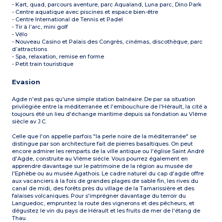
- Kart, quad, parcours aventure, parc Aqualand, Luna parc, Dino Park
- Centre aquatique avec piscines et espace bien-être
- Centre International de Tennis et Padel
- Tir à l’arc, mini golf
- Vélo
- Nouveau Casino et Palais des Congrès, cinémas, discothèque, parc
d’attractions
- Spa, relaxation, remise en forme
- Petit train touristique
Evasion
Agde n'est pas qu'une simple station balnéaire. De par sa situation
privilégiée entre la méditerranée et l'embouchure de l'Hérault, la cité a
toujours été un lieu d'échange maritime depuis sa fondation au VIème
siècle av J.C.
Celle que l'on appelle parfois "la perle noire de la méditerranée" se
distingue par son architecture fait de pierres basaltiques. On peut
encore admirer les remparts de la ville antique ou l'église Saint André
d'Agde, construite au VIème siécle. Vous pourrez également en
apprendre davantage sur le patrimoine de la région au musée de
l'Ephèbe ou au musée Agathois. Le cadre naturel du cap d'agde offre
aux vacanciers à la fois de grandes plages de sable fin, les rives du
canal de midi, des forêts près du village de la Tamarissière et des
falaises volcaniques. Pour s'imprégner davantage du terroir du
Languedoc, empruntez la route des vignerons et des pêcheurs, et
dégustez le vin du pays de Hérault et les fruits de mer de l'étang de
Thau.