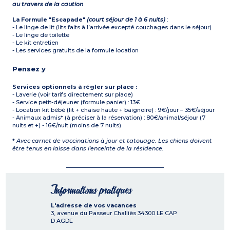
au travers de la caution
.
La Formule "Escapade"
(court séjour de 1 à 6 nuits)
:
- Le linge de lit (lits faits à l’arrivée excepté couchages dans le séjour)
- Le linge de toilette
- Le kit entretien
- Les services gratuits de la formule location
Pensez y
Services optionnels à régler sur place :
- Laverie (voir tarifs directement sur place)
- Service petit-déjeuner (formule panier) : 13€
- Location kit bébé (lit + chaise haute + baignoire) : 9€/jour – 35€/séjour
- Animaux admis* (à préciser à la réservation) : 80€/animal/séjour (7
nuits et +) - 16€/nuit (moins de 7 nuits)
*
Avec carnet de vaccinations à jour et tatouage. Les chiens doivent
être tenus en laisse dans l'enceinte de la résidence.
Informations pratiques
L'adresse de vos vacances
3, avenue du Passeur Challiès
34300
LE CAP
D AGDE