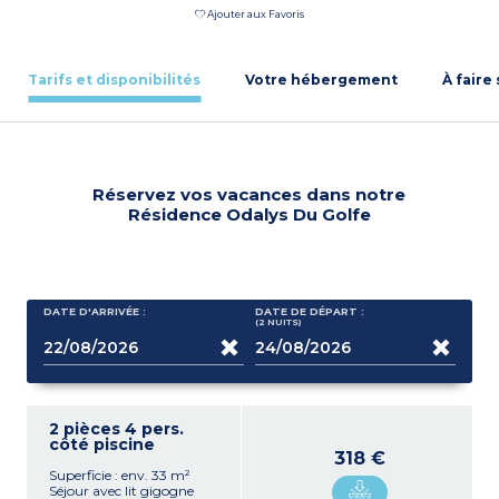
Ajouter aux Favoris
Tarifs et disponibilités
Votre hébergement
À faire
Réservez vos vacances dans notre
Résidence Odalys Du Golfe
DATE D'ARRIVÉE :
DATE DE DÉPART :
(2
NUITS
)
2 pièces 4 pers.
côté piscine
318 €
Superficie : env. 33 m²
Séjour avec lit gigogne