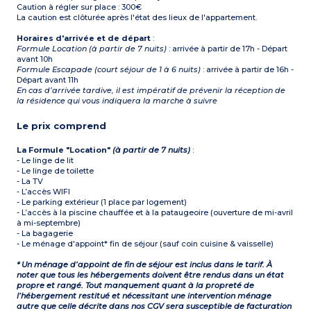
Caution à régler sur place : 300€
La caution est clôturée après l'état des lieux de l'appartement.
Horaires d'arrivée et de départ
:
Formule Location (à partir de 7 nuits)
: arrivée à partir de 17h - Départ
avant 10h
Formule Escapade (court séjour de 1 à 6 nuits)
: arrivée à partir de 16h -
Départ avant 11h
En cas d’arrivée tardive, il est impératif de prévenir la réception de
la résidence qui vous indiquera la marche à suivre
Le prix comprend
La Formule "Location"
(à partir de 7 nuits)
:
- Le linge de lit
- Le linge de toilette
- La TV
- L’accès WIFI
- Le parking extérieur (1 place par logement)
- L’accès à la piscine chauffée et à la pataugeoire (ouverture de mi-avril
à mi-septembre)
- La bagagerie
- Le ménage d'appoint* fin de séjour (sauf coin cuisine & vaisselle)
* Un ménage d’appoint de fin de séjour est inclus dans le tarif. À
noter que tous les hébergements doivent être rendus dans un état
propre et rangé. Tout manquement quant à la propreté de
l’hébergement restitué et nécessitant une intervention ménage
autre que celle décrite dans nos CGV sera susceptible de facturation