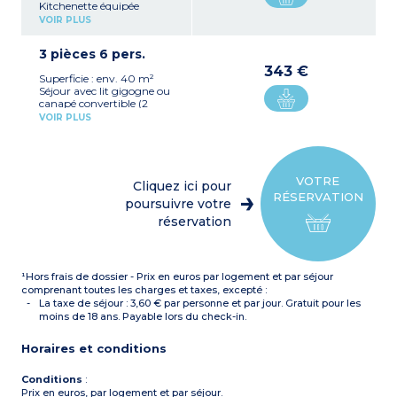
Kitchenette équipée
(plaque vitrocéramique 4
VOIR PLUS
feux, réfrigérateur avec
congélateur, micro-
3 pièces 6 pers.
ondes/gril, lave-vaisselle,
hotte, cafetière, bouilloire)
343 €
Superficie : env. 40 m²
Chambre avec 1 grand lit
Séjour avec lit gigogne ou
Salle de bains avec
canapé convertible (2
baignoire et WC, sèche-
places)
cheveux, miroir grossissant
VOIR PLUS
Kitchenette équipée
(douche dans les PMR*)
(plaque vitrocéramique 4
*
Personne à mobilité
feux, réfrigérateur avec
réduite
congélateur, micro-
ondes/gril, lave-vaisselle,
VOTRE
Cliquez ici pour
hotte, cafetière électrique,
RÉSERVATION
bouilloire)
poursuivre votre
Chambre avec 1 grand lit
réservation
Chambre avec 2 lits
superposés
Salle de bains avec
baignoire et WC (douche
¹Hors frais de dossier - Prix en euros par logement et par séjour
dans les PMR*), sèche-
cheveux, miroir grossissant
comprenant toutes les charges et taxes, excepté :
*
PMR : Personne à
La taxe de séjour : 3,60 € par personne et par jour. Gratuit pour les
mobilité réduite
moins de 18 ans. Payable lors du check-in.
Horaires et conditions
Conditions
:
Prix en euros, par logement et par séjour.