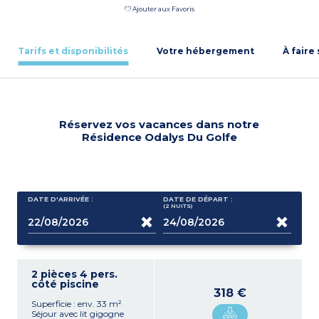
Ajouter aux Favoris
Tarifs et disponibilités
Votre hébergement
À faire
Réservez vos vacances dans notre
Résidence Odalys Du Golfe
DATE D'ARRIVÉE :
DATE DE DÉPART :
(2
NUITS
)
2 pièces 4 pers.
côté piscine
318 €
Superficie : env. 33 m²
Séjour avec lit gigogne