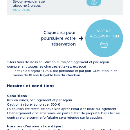
Séjour avec canapé
gigogne 2 places
Kitchenette équipée
VOIR PLUS
(plaque vitrocéramique,
micro-ondes/gril, lave-
vaisselle, réfrigérateur-
congélateur, bouilloire,
machine à café)
VOTRE
Cliquez ici pour
Chambre avec 1 lit 160 cm
RÉSERVATION
Cabine attenante à la
poursuivre votre
chambre avec 1 lit 140 cm
réservation
Salle de douche avec WC
Climatisation (dans la
pièce à vivre et dans la
chambre)
¹Hors frais de dossier - Prix en euros par logement et par séjour
Balcons (2x5m²)
comprenant toutes les charges et taxes, excepté :
La taxe de séjour : 1,73 € par personne et par jour. Gratuit pour les
moins de 18 ans. Payable lors du check-in.
Horaires et conditions
Conditions
:
Prix en euros, par logement et par séjour.
Caution à régler sur place : 300 €
La caution est restituée sous 48h après l'état des lieux du logement.
L’hébergement doit être rendu en parfait état de propreté. Dans le cas
contraire une somme forfaitaire sera retenue sur la caution.
Horaires d'arrivée et de départ
: