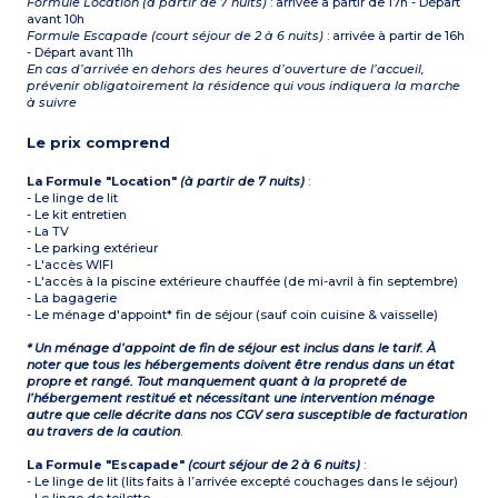
Formule Location (à partir de 7 nuits)
: arrivée à partir de 17h - Départ
avant 10h
Formule Escapade (court séjour de 2 à 6 nuits)
: arrivée à partir de 16h
- Départ avant 11h
En cas d’arrivée en dehors des heures d’ouverture de l’accueil,
prévenir obligatoirement la résidence qui vous indiquera la marche
à suivre
Le prix comprend
La Formule "Location"
(à partir de 7 nuits)
:
- Le linge de lit
- Le kit entretien
- La TV
- Le parking extérieur
- L'accès WIFI
- L'accès à la piscine extérieure chauffée (de mi-avril à fin septembre)
- La bagagerie
- Le ménage d'appoint* fin de séjour (sauf coin cuisine & vaisselle)
* Un ménage d’appoint de fin de séjour est inclus dans le tarif. À
noter que tous les hébergements doivent être rendus dans un état
propre et rangé. Tout manquement quant à la propreté de
l’hébergement restitué et nécessitant une intervention ménage
autre que celle décrite dans nos CGV sera susceptible de facturation
au travers de la caution
.
La Formule "Escapade"
(court séjour de 2 à 6 nuits)
:
- Le linge de lit (lits faits à l’arrivée excepté couchages dans le séjour)