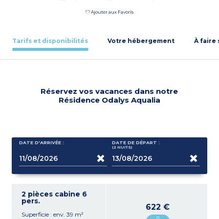
Ajouter aux Favoris
Tarifs et disponibilités
Votre hébergement
À faire
Réservez vos vacances dans notre
Résidence Odalys Aqualia
DATE D'ARRIVÉE :
DATE DE DÉPART :
(2
NUITS
)
2 pièces cabine 6
pers.
622 €
Superficie : env. 39 m²