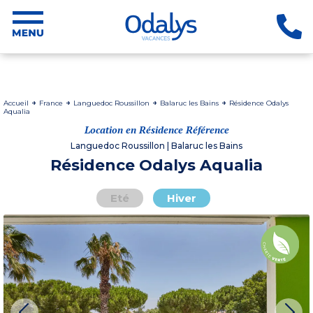
Accueil
France
Languedoc Roussillon
Balaruc les Bains
Résidence Odalys
Aqualia
Location en Résidence Référence
Languedoc Roussillon | Balaruc les Bains
Résidence Odalys Aqualia
Eté
Hiver