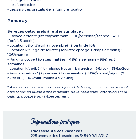
- Le linge de toilette
- Le kit entretien
- Les services gratuits de la formule location
Pensez y
Services optionnels à régler sur place :
- Espace détente (fitness/hammam) : 10€/personne/séance – 45€
(forfait 5 accès)
- Location vélo (d'avril à novembre) : à partir de 10€
- Location kit linge de toilette (serviette éponge + draps de bains) :
10€/change
- Parking couvert (places limitées) : 49€ la semaine - 98€ les 3
semaines
- Location kit bébé (lit + chaise haute + baignoire) : 9€/jour – 35€/séjour
- Animaux admis* (à préciser à la réservation) : 80€/animal/séjour (7
nuits et +) - 16€/nuit (moins de 7 nuits)
*
Avec carnet de vaccinations à jour et tatouage. Les chiens doivent
être tenus en laisse dans l'enceinte de la résidence. Attention 1 seul
animal accepté par hébergement.
Informations pratiques
L'adresse de vos vacances
225 avenue des Hespérides
34540
BALARUC