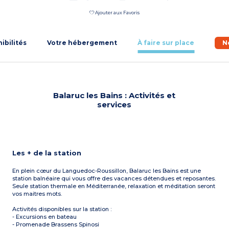
Ajouter aux Favoris
nibilités
Votre hébergement
À faire sur place
N
Balaruc les Bains : Activités et
services
Les + de la station
En plein cœur du Languedoc-Roussillon, Balaruc les Bains est une
station balnéaire qui vous offre des vacances détendues et reposantes.
Seule station thermale en Méditerranée, relaxation et méditation seront
vos maitres mots.
Activités disponibles sur la station :
- Excursions en bateau
- Promenade Brassens Spinosi