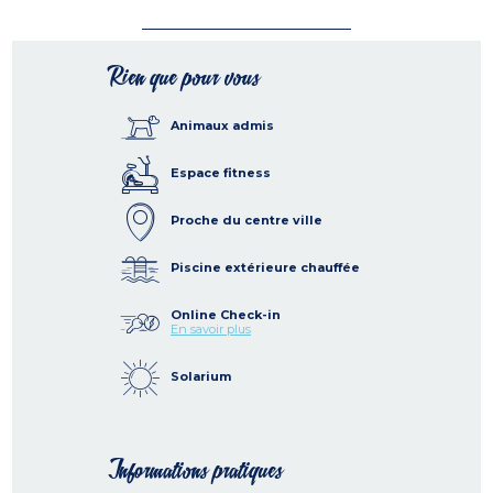
Rien que pour vous
Animaux admis
Espace fitness
Proche du centre ville
Piscine extérieure chauffée
Online Check-in
En savoir plus
Solarium
Informations pratiques