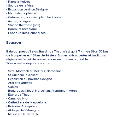
- Parcs à Huîtres
- Source de la Vise
- Exposition pavillon Sévigné
- Marchés de plein air
- Catamaran, optimist, planche à voile
- Aviron, plongée
- Station thermale (spa)
- Parcours botanique
- Fabrique des Berlandises
Evasion
Balaruc, presqu’île du Bassin de Thau, n’est qu’à 7 km de Sète, 30 km
de Monpellier et 48 km de Béziers. Sorties, découvertes et traditions
régionales feront de vos vacances un moment agréable.
Sites à visiter depuis la station
- Sète, Montpellier, Béziers, Narbonne
- St Guilhem le désert
- Exposition au pavillon Sévigné
- Atelier d’artistes
- Casino
- Bouzigues, Mèze, Marseillan, Frontignan, Agde
- Etang de Thau
- Canal du Midi
- Cathédrale de Maguelone
- Bois des Aresquiers
- Abbaye de Valmagne
- Massif de la Gardiole