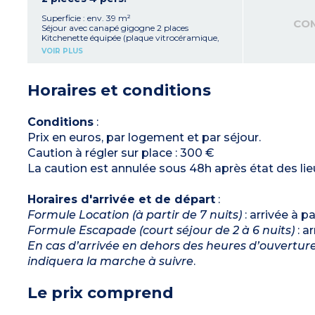
cm
Salle de douche avec WC
Superficie : env. 39 m²
CO
Climatisation (dans la pièce à vivre et dans la
Séjour avec canapé gigogne 2 places
chambre)
Kitchenette équipée (plaque vitrocéramique,
Balcons (2x5m²)
micro-ondes/gril, lave-vaisselle, réfrigérateur
VOIR PLUS
TOP, bouilloire, machine à café)
Chambre avec 1 lit 160 cm
Salle de douche avec WC
Horaires et conditions
Climatisation (dans la pièce à vivre et dans la
chambre)
Balcon (5m²)
Conditions
:
Prix en euros, par logement et par séjour.
Caution à régler sur place : 300 €
La caution est annulée sous 48h après état des li
Horaires d'arrivée et de départ
:
Formule Location (à partir de 7 nuits)
: arrivée à p
Formule Escapade (court séjour de 2 à 6 nuits)
: a
En cas d’arrivée en dehors des heures d’ouverture 
indiquera la marche à suivre
.
Le prix comprend