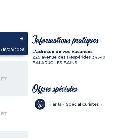
Informations pratiques
u 18/08/2026
L'adresse de vos vacances
225 avenue des Hespérides
34540
BALARUC LES BAINS
LET
Offres spéciales
Tarifs « Spécial Curistes »
LET