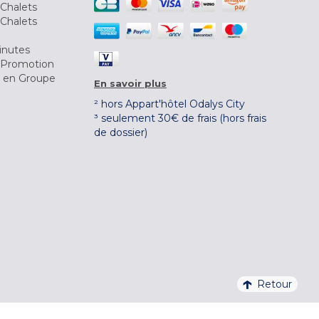
Chalets
Chalets
inutes
 Promotion
r en Groupe
En savoir plus
² hors Appart'hôtel Odalys City
³ seulement 30€ de frais (hors frais
de dossier)
Retour