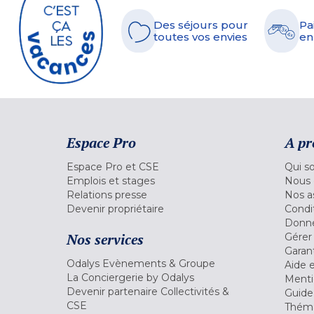
Des séjours pour
Pa
toutes vos envies
en
Espace Pro
A pr
Espace Pro et CSE
Qui s
Emplois et stages
Nous 
Relations presse
Nos a
Devenir propriétaire
Condi
Donné
Nos services
Gérer
Garant
Odalys Evènements & Groupe
Aide 
La Conciergerie by Odalys
Menti
Devenir partenaire Collectivités &
Guide
CSE
Théma