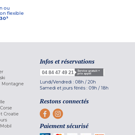
n ou
on flexible
-30³
Infos et réservations
er
Service gratuit +
04 84 47 49 21
prix appel
ski
Lundi/Vendredi :
08h
/
20h
la Montagne
Samedi et jours fériés :
09h
/
18h
a
Restons connectés
lle
 Corse
et Croatie
ours
Paiement sécurisé
 Mobil