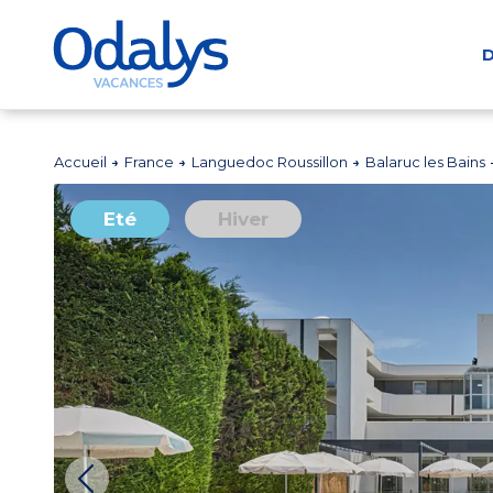
D
Accueil
France
Languedoc Roussillon
Balaruc les Bains
Eté
Hiver