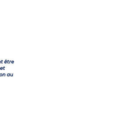
t être
et
ion au