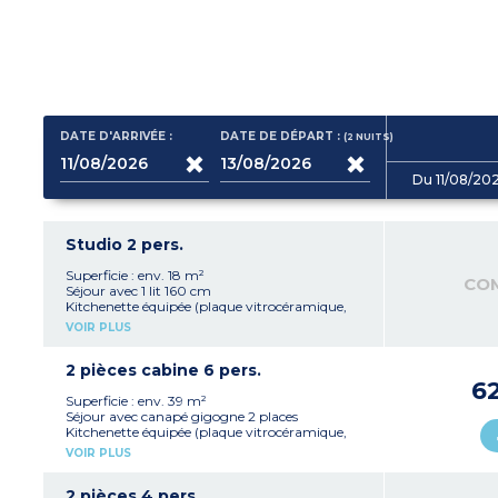
DATE D'ARRIVÉE :
DATE DE DÉPART :
(2
NUITS
)
Du 11/08/20
Studio 2 pers.
Superficie : env. 18 m²
CO
Séjour avec 1 lit 160 cm
Kitchenette équipée (plaque vitrocéramique,
micro-ondes/gril, réfrigérateur TOP, bouilloire,
VOIR PLUS
machine à café)
Salle de douche avec WC
Climatisation
2 pièces cabine 6 pers.
Balcon (2m²)
6
Superficie : env. 39 m²
Séjour avec canapé gigogne 2 places
Kitchenette équipée (plaque vitrocéramique,
micro-ondes/gril, lave-vaisselle, réfrigérateur-
VOIR PLUS
congélateur, bouilloire, machine à café)
Chambre avec 1 lit 160 cm
Cabine attenante à la chambre avec 1 lit 140
2 pièces 4 pers.