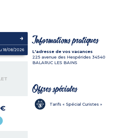
Informations pratiques
u 18/08/2026
L'adresse de vos vacances
225 avenue des Hespérides
34540
BALARUC LES BAINS
LET
Offres spéciales
Tarifs « Spécial Curistes »
 €