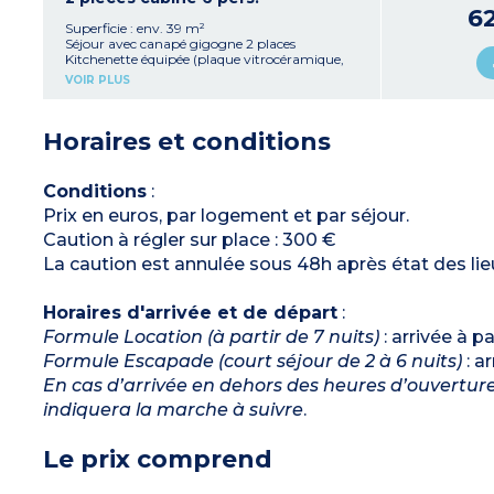
Climatisation (dans la pièce à vivre et dans la
6
chambre)
Superficie : env. 39 m²
Balcon (5m²)
Séjour avec canapé gigogne 2 places
Kitchenette équipée (plaque vitrocéramique,
micro-ondes/gril, lave-vaisselle, réfrigérateur-
VOIR PLUS
congélateur, bouilloire, machine à café)
Chambre avec 1 lit 160 cm
Cabine attenante à la chambre avec 1 lit 140
Horaires et conditions
cm
Salle de douche avec WC
Climatisation (dans la pièce à vivre et dans la
chambre)
Conditions
:
Balcons (2x5m²)
Prix en euros, par logement et par séjour.
Caution à régler sur place : 300 €
La caution est annulée sous 48h après état des li
Horaires d'arrivée et de départ
:
Formule Location (à partir de 7 nuits)
: arrivée à p
Formule Escapade (court séjour de 2 à 6 nuits)
: a
En cas d’arrivée en dehors des heures d’ouverture 
indiquera la marche à suivre
.
Le prix comprend