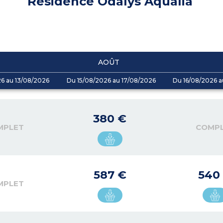
Résidence Odalys Aqualia
AOÛT
26 au 13/08/2026
Du 15/08/2026 au 17/08/2026
Du 16/08/2026 a
380 €
MPLET
COMP
587 €
540
MPLET