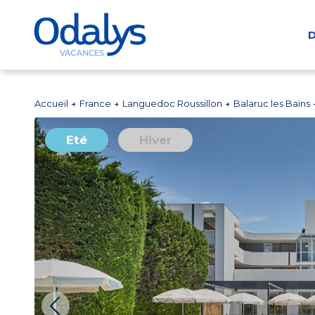
D
Accueil
France
Languedoc Roussillon
Balaruc les Bains
Eté
Hiver