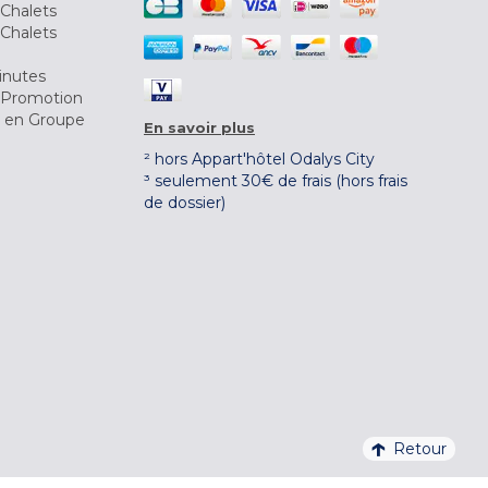
Chalets
Chalets
inutes
 Promotion
r en Groupe
En savoir plus
² hors Appart'hôtel Odalys City
³ seulement 30€ de frais (hors frais
de dossier)
Retour