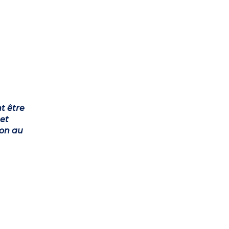
t être
et
ion au