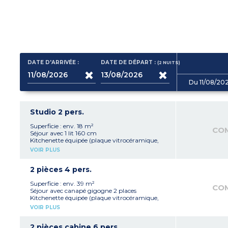
DATE D'ARRIVÉE :
DATE DE DÉPART :
(2
NUITS
)
Du 11/08/20
Studio 2 pers.
Superficie : env. 18 m²
CO
Séjour avec 1 lit 160 cm
Kitchenette équipée (plaque vitrocéramique,
micro-ondes/gril, réfrigérateur TOP, bouilloire,
VOIR PLUS
machine à café)
Salle de douche avec WC
Climatisation
2 pièces 4 pers.
Balcon (2m²)
Superficie : env. 39 m²
CO
Séjour avec canapé gigogne 2 places
Kitchenette équipée (plaque vitrocéramique,
micro-ondes/gril, lave-vaisselle, réfrigérateur
VOIR PLUS
TOP, bouilloire, machine à café)
Chambre avec 1 lit 160 cm
Salle de douche avec WC
2 pièces cabine 6 pers.