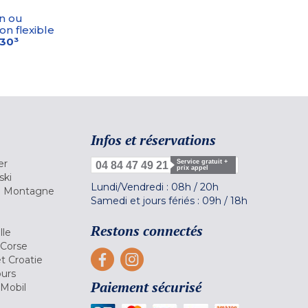
n ou
on flexible
-30³
Infos et réservations
er
Service gratuit +
04 84 47 49 21
prix appel
ski
Lundi/Vendredi :
08h
/
20h
la Montagne
Samedi et jours fériés :
09h
/
18h
a
Restons connectés
lle
 Corse
et Croatie
ours
Paiement sécurisé
 Mobil