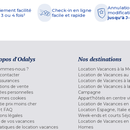
Annulatio
iement facilité
Check-in en ligne
modificati
 3 ou 4 fois²
facile et rapide
jusqu'à J
opos d'Odalys
Nos destinations
ommes-nous ?
Location Vacances à la M
contacter
Location de Vacances au 
ssurances
Location de Vacances à 
tions de vente
Location de Vacances à l
es personnelles
Campagne
 mes cookies
Appart'hôtels en centre vi
ie prix moins cher
Location de Vacances en
et FAQ
Location Espagne, Italie 
ons légales
Week-ends et courts Séj
 de vos vacances
Location de Vacances en
tiques de location vacances
Homes