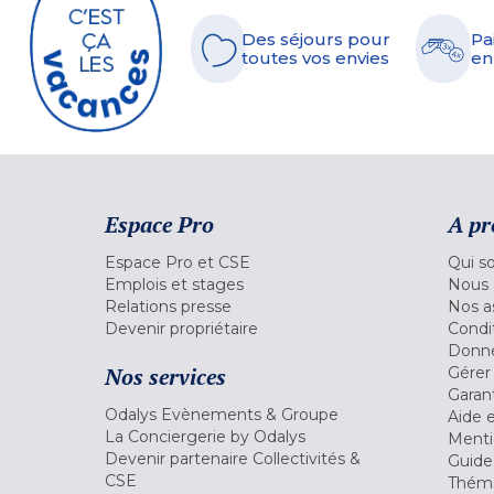
Des séjours pour
Pa
toutes vos envies
en
Espace Pro
A pr
Espace Pro et CSE
Qui s
Emplois et stages
Nous 
Relations presse
Nos a
Devenir propriétaire
Condi
Donné
Nos services
Gérer
Garant
Odalys Evènements & Groupe
Aide 
La Conciergerie by Odalys
Menti
Devenir partenaire Collectivités &
Guide
CSE
Théma